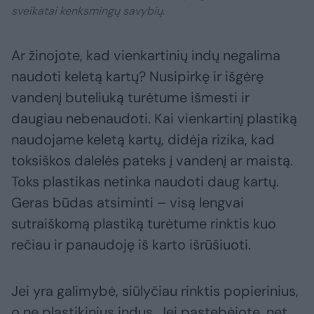
sveikatai kenksmingų savybių.
Ar žinojote, kad vienkartinių indų negalima
naudoti keletą kartų? Nusipirkę ir išgėrę
vandenį buteliuką turėtume išmesti ir
daugiau nebenaudoti. Kai vienkartinį plastiką
naudojame keletą kartų, didėja rizika, kad
toksiškos dalelės pateks į vandenį ar maistą.
Toks plastikas netinka naudoti daug kartų.
Geras būdas atsiminti – visą lengvai
sutraiškomą plastiką turėtume rinktis kuo
rečiau ir panaudoję iš karto išrūšiuoti.
Jei yra galimybė, siūlyčiau rinktis popierinius,
o ne plastikinius indus. Jei pastebėjote, net