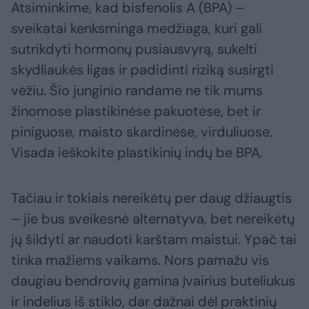
Atsiminkime, kad bisfenolis A (BPA) –
sveikatai kenksminga medžiaga, kuri gali
sutrikdyti hormonų pusiausvyrą, sukelti
skydliaukės ligas ir padidinti riziką susirgti
vėžiu. Šio junginio randame ne tik mums
žinomose plastikinėse pakuotėse, bet ir
piniguose, maisto skardinėse, virduliuose.
Visada ieškokite plastikinių indų be BPA.
Tačiau ir tokiais nereikėtų per daug džiaugtis
– jie bus sveikesnė alternatyva, bet nereikėtų
jų šildyti ar naudoti karštam maistui. Ypač tai
tinka mažiems vaikams. Nors pamažu vis
daugiau bendrovių gamina įvairius buteliukus
ir indelius iš stiklo, dar dažnai dėl praktinių