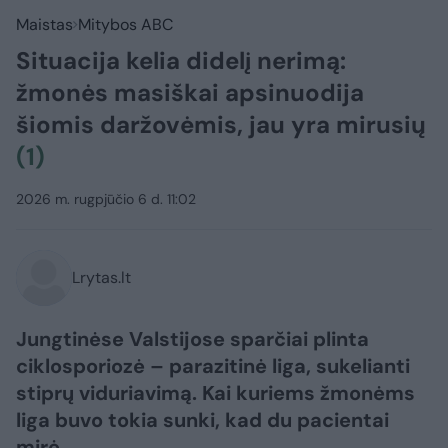
Maistas
Mitybos ABC
Situacija kelia didelį nerimą:
žmonės masiškai apsinuodija
šiomis daržovėmis, jau yra mirusių
(1)
2026 m. rugpjūčio 6 d. 11:02
Lrytas.lt
Jungtinėse Valstijose sparčiai plinta
ciklosporiozė – parazitinė liga, sukelianti
stiprų viduriavimą. Kai kuriems žmonėms
liga buvo tokia sunki, kad du pacientai
mirė.