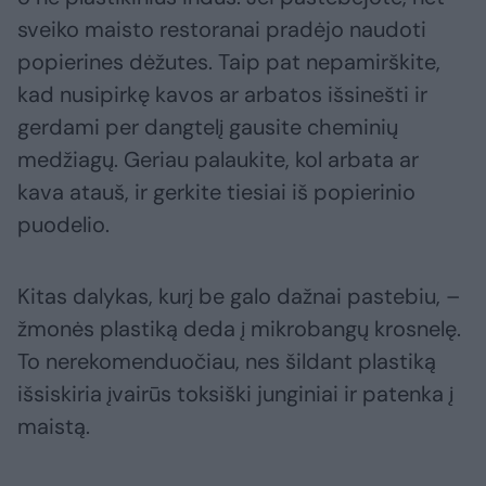
sveiko maisto restoranai pradėjo naudoti
popierines dėžutes. Taip pat nepamirškite,
kad nusipirkę kavos ar arbatos išsinešti ir
gerdami per dangtelį gausite cheminių
medžiagų. Geriau palaukite, kol arbata ar
kava atauš, ir gerkite tiesiai iš popierinio
puodelio.
Kitas dalykas, kurį be galo dažnai pastebiu, –
žmonės plastiką deda į mikrobangų krosnelę.
To nerekomenduočiau, nes šildant plastiką
išsiskiria įvairūs toksiški junginiai ir patenka į
maistą.