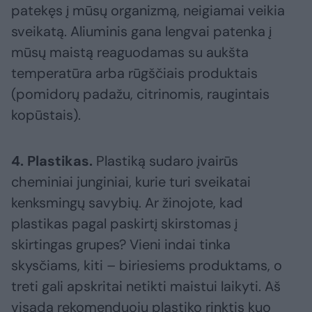
patekęs į mūsų organizmą, neigiamai veikia
sveikatą. Aliuminis gana lengvai patenka į
mūsų maistą reaguodamas su aukšta
temperatūra arba rūgščiais produktais
(pomidorų padažu, citrinomis, raugintais
kopūstais).
4. Plastikas.
Plastiką sudaro įvairūs
cheminiai junginiai, kurie turi sveikatai
kenksmingų savybių. Ar žinojote, kad
plastikas pagal paskirtį skirstomas į
skirtingas grupes? Vieni indai tinka
skysčiams, kiti – biriesiems produktams, o
treti gali apskritai netikti maistui laikyti. Aš
visada rekomenduoju plastiko rinktis kuo