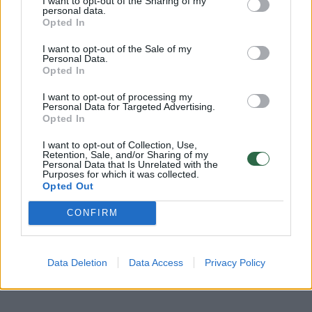
I want to opt-out of the Sharing of my
personal data.
kiekvieną savaitę. Tad jei nesate pasiruošę
Opted In
dažnai keisti savo keptuvės ir vis netyčia ją
I want to opt-out of the Sale of my
Personal Data.
perkaitinate, teflonu padengtų keptuvių
Opted In
siūlyčiau vengti.
I want to opt-out of processing my
Personal Data for Targeted Advertising.
Opted In
Pasirodo, keptuvę galima perkaitinti be galo
I want to opt-out of Collection, Use,
greitai. Dabartinės naujos viryklės įkaista
Retention, Sale, and/or Sharing of my
Personal Data that Is Unrelated with the
labai sparčiai, tad nusisukę vos minutei galite
Purposes for which it was collected.
Opted Out
pastebėti kylančius dūmus. Nors Europoje
dar gaminamos teflonu dengtos keptuvės,
CONFIRM
nuo 2015 m. Amerikoje buvo priimtas
įstatymas nutraukti tokių produktų gamybą
Data Deletion
Data Access
Privacy Policy
vidaus rinkai.