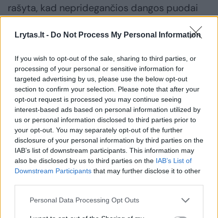
rašyta, kad nepridegančios dangos puodai
turi vėžį sukeliančių savybių.
Lrytas.lt -
Do Not Process My Personal Information
Jei namuose laikote paukščių, siūlyčiau
If you wish to opt-out of the sale, sharing to third parties, or
visiškai atsisakyti nepridegančių keptuvių,
processing of your personal or sensitive information for
targeted advertising by us, please use the below opt-out
nes pamiršus ilgiau tokią ant viryklės jos
section to confirm your selection. Please note that after your
išskiriami garai bus be galo nuodingi, net
opt-out request is processed you may continue seeing
interest-based ads based on personal information utilized by
pasitaiko atvejų, kai paukščiai nugaišta.
us or personal information disclosed to third parties prior to
your opt-out. You may separately opt-out of the further
disclosure of your personal information by third parties on the
Man asmeniškai teko susidurti su
IAB’s list of downstream participants. This information may
profesionaliu virtuvės šefu, kuris turi ne vieną
also be disclosed by us to third parties on the
IAB’s List of
Downstream Participants
that may further disclose it to other
restoraną ir domisi sveika mityba. Buvau
third parties.
maloniai nustebinta, kai sužinojau, kad jie
Personal Data Processing Opt Outs
savo virtuvėse naudoja teflonu dengtas
keptuves, bet, pasirodo, jas keičia beveik