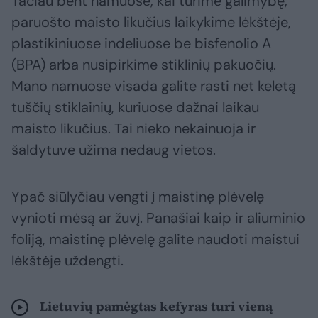
Tačiau bent namuose, kai turime galimybę,
paruošto maisto likučius laikykime lėkštėje,
plastikiniuose indeliuose be bisfenolio A
(BPA) arba nusipirkime stiklinių pakuočių.
Mano namuose visada galite rasti net keletą
tuščių stiklainių, kuriuose dažnai laikau
maisto likučius. Tai nieko nekainuoja ir
šaldytuve užima nedaug vietos.
Ypač siūlyčiau vengti į maistinę plėvelę
vynioti mėsą ar žuvį. Panašiai kaip ir aliuminio
foliją, maistinę plėvelę galite naudoti maistui
lėkštėje uždengti.
Lietuvių pamėgtas kefyras turi vieną