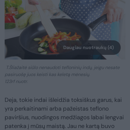
Daugiau nuotraukų (4)
T.Šliažaitė siūlo nenaudoti tefloninių indų, jeigu nesate
pasiruošę juos keisti kas keletą mėnesių.
123rf nuotr.
Deja, tokie indai išleidžia toksiškus garus, kai
yra perkaitinami arba pažeistas teflono
paviršius, nuodingos medžiagos labai lengvai
patenka į mūsų maistą. Jau ne kartą buvo