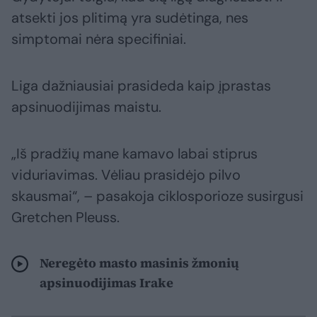
atsekti jos plitimą yra sudėtinga, nes
simptomai nėra specifiniai.
Liga dažniausiai prasideda kaip įprastas
apsinuodijimas maistu.
„Iš pradžių mane kamavo labai stiprus
viduriavimas. Vėliau prasidėjo pilvo
skausmai“, – pasakoja ciklosporioze susirgusi
Gretchen Pleuss.
Neregėto masto masinis žmonių
apsinuodijimas Irake