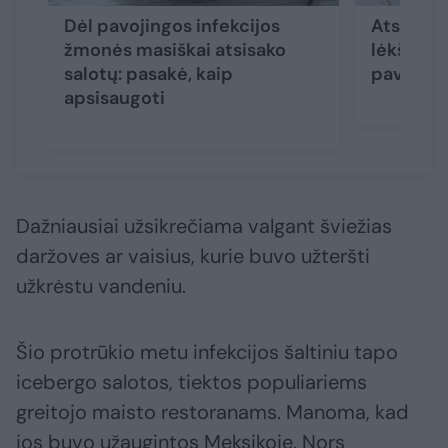
Dėl pavojingos infekcijos
Atsargia
žmonės masiškai atsisako
lėkštėje 
salotų: pasakė, kaip
pavojai
apsisaugoti
Dažniausiai užsikrečiama valgant šviežias
daržoves ar vaisius, kurie buvo užteršti
užkrėstu vandeniu.
Šio protrūkio metu infekcijos šaltiniu tapo
icebergo salotos, tiektos populiariems
greitojo maisto restoranams. Manoma, kad
jos buvo užaugintos Meksikoje. Nors