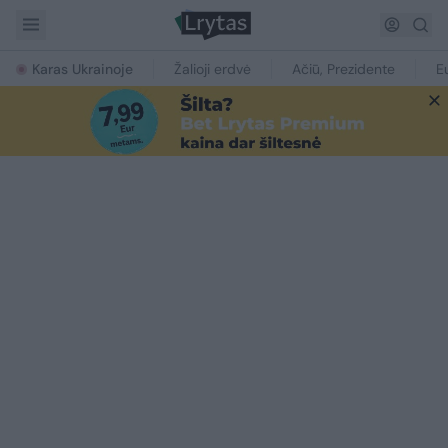
Karas Ukrainoje
Žalioji erdvė
Ačiū, Prezidente
E