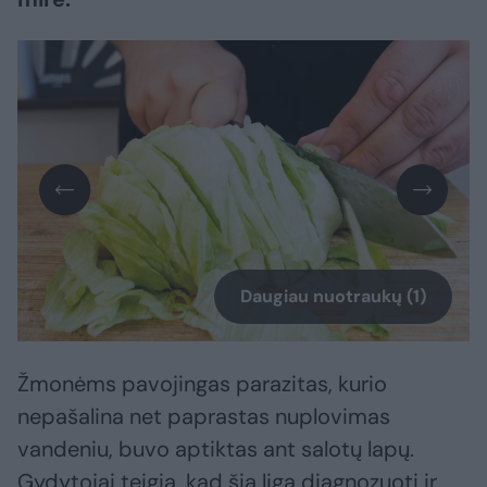
Daugiau nuotraukų (1)
Žmonėms pavojingas parazitas, kurio
nepašalina net paprastas nuplovimas
vandeniu, buvo aptiktas ant salotų lapų.
Gydytojai teigia, kad šią ligą diagnozuoti ir