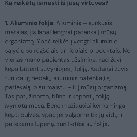
Ką reikėtų išmesti iš jūsų virtuvės?
1. Aliuminio folija.
Aliuminis – sunkusis
metalas, jis labai lengvai patenka į mūsų
organizmą. Ypač reikėtų vengti aliuminio
sąlyčio su rūgščiais ar riebiais produktais. Ne
vienas mano pacientas užsiminė, kad žuvį
kepa būtent suvyniojęs į foliją. Kadangi žuvis
turi daug riebalų, aliuminis patenka į šį
patiekalą, o su maistu – ir į mūsų organizmą.
Tas pat, žinoma, būna ir kepant į foliją
įvyniotą mėsą. Bene mažiausiai kenksminga
kepti bulves, ypač jei valgome tik jų vidų ir
paliekame lupeną, kuri lietėsi su folija.