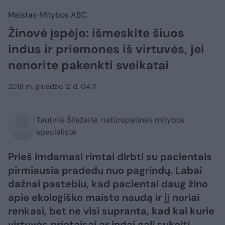
Maistas
Mitybos ABC
Žinovė įspėjo: išmeskite šiuos
indus ir priemones iš virtuvės, jei
nenorite pakenkti sveikatai
2018 m. gruodžio 12 d. 04:11
Tautvilė Šliažaitė, natūropatinės mitybos
specialistė
Prieš imdamasi rimtai dirbti su pacientais
pirmiausia pradedu nuo pagrindų. Labai
dažnai pastebiu, kad pacientai daug žino
apie ekologiško maisto naudą ir jį noriai
renkasi, bet ne visi supranta, kad kai kurie
virtuvės prietaisai ar indai gali sukelti