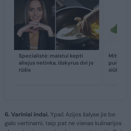
Specialistė: maistui kepti
Mitybos 
aliejus netinka, išskyrus dvi jo
puikią al
rūšis
siūlo ją 
6. Variniai indai.
Ypač Azijos šalyse jie be
galo vertinami, taip pat ne vienas kulinarijos