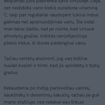
ekspertas juos pasirenka savo virtuvėje. Deja,
net nedidelis vario kiekis sunaikina vitaminą
C, taip pat reguliariai naudojant tokius indus
galimas net apsinuodijimas variu. Šie indai
man labai dailūs, tad jei norite, kad virtuvė
atrodytų gražiai, rinkitės nerūdijančiojo
plieno indus, iš išorės padengtus variu.
Tačiau vertėtų atsiminti, jog varį būtina
nuolat šveisti ir trinti, kad jis spindėtų ir būtų
gražus.
Keliaudama po Indiją parsivežiau varinių
šaukštelių ir desertinių šakučių, tačiau jie guli
mano stalčiuje, nes nelabai esu linkusi