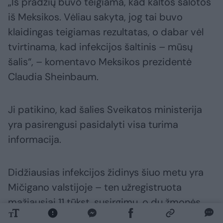
„Iš pradžių buvo teigiama, kad kaltos salotos
iš Meksikos. Vėliau sakyta, jog tai buvo
klaidingas teigiamas rezultatas, o dabar vėl
tvirtinama, kad infekcijos šaltinis – mūsų
šalis“, – komentavo Meksikos prezidentė
Claudia Sheinbaum.
Ji patikino, kad šalies Sveikatos ministerija
yra pasirengusi pasidalyti visa turima
informacija.
Didžiausias infekcijos židinys šiuo metu yra
Mičigano valstijoje – ten užregistruota
mažiausiai 11 tūkst. susirgimų, o du žmonės
mirė.