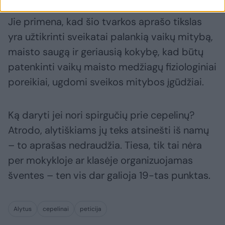
Jie primena, kad šio tvarkos aprašo tikslas
yra užtikrinti sveikatai palankią vaikų mitybą,
maisto saugą ir geriausią kokybę, kad būtų
patenkinti vaikų maisto medžiagų fiziologiniai
poreikiai, ugdomi sveikos mitybos įgūdžiai.
Ką daryti jei nori spirgučių prie cepelinų?
Atrodo, alytiškiams jų teks atsinešti iš namų
– to aprašas nedraudžia. Tiesa, tik tai nėra
per mokykloje ar klasėje organizuojamas
šventes – ten vis dar galioja 19-tas punktas.
Alytus
cepelinai
peticija