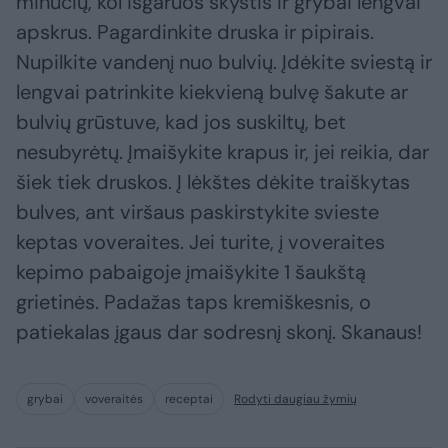
minučių, kol išgaruos skystis ir grybai lengvai
apskrus. Pagardinkite druska ir pipirais.
Nupilkite vandenį nuo bulvių. Įdėkite sviestą ir
lengvai patrinkite kiekvieną bulvę šakute ar
bulvių grūstuve, kad jos suskiltų, bet
nesubyrėtų. Įmaišykite krapus ir, jei reikia, dar
šiek tiek druskos. Į lėkštes dėkite traiškytas
bulves, ant viršaus paskirstykite svieste
keptas voveraites. Jei turite, į voveraites
kepimo pabaigoje įmaišykite 1 šaukštą
grietinės. Padažas taps kremiškesnis, o
patiekalas įgaus dar sodresnį skonį. Skanaus!
grybai
voveraitės
receptai
Rodyti daugiau žymių