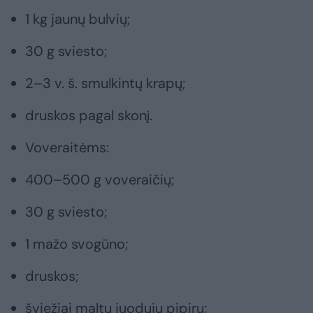
1 kg jaunų bulvių;
30 g sviesto;
2–3 v. š. smulkintų krapų;
druskos pagal skonį.
Voveraitėms:
400–500 g voveraičių;
30 g sviesto;
1 mažo svogūno;
druskos;
šviežiai maltų juodųjų pipirų;