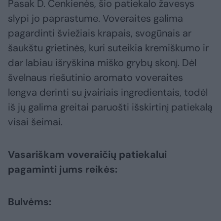
Pasak D. Čenkienės, šio patiekalo žavesys
slypi jo paprastume. Voveraites galima
pagardinti šviežiais krapais, svogūnais ar
šaukštu grietinės, kuri suteikia kremiškumo ir
dar labiau išryškina miško grybų skonį. Dėl
švelnaus riešutinio aromato voveraites
lengva derinti su įvairiais ingredientais, todėl
iš jų galima greitai paruošti išskirtinį patiekalą
visai šeimai.
Vasariškam voveraičių patiekalui
pagaminti jums reikės:
Bulvėms: