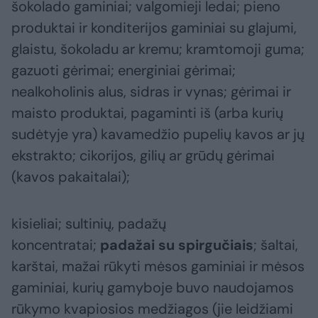
šokolado gaminiai; valgomieji ledai; pieno
produktai ir konditerijos gaminiai su glajumi,
glaistu, šokoladu ar kremu; kramtomoji guma;
gazuoti gėrimai; energiniai gėrimai;
nealkoholinis alus, sidras ir vynas; gėrimai ir
maisto produktai, pagaminti iš (arba kurių
sudėtyje yra) kavamedžio pupelių kavos ar jų
ekstrakto; cikorijos, gilių ar grūdų gėrimai
(kavos pakaitalai);
kisieliai; sultinių, padažų
koncentratai;
padažai su spirgučiais
; šaltai,
karštai, mažai rūkyti mėsos gaminiai ir mėsos
gaminiai, kurių gamyboje buvo naudojamos
rūkymo kvapiosios medžiagos
(jie leidžiami