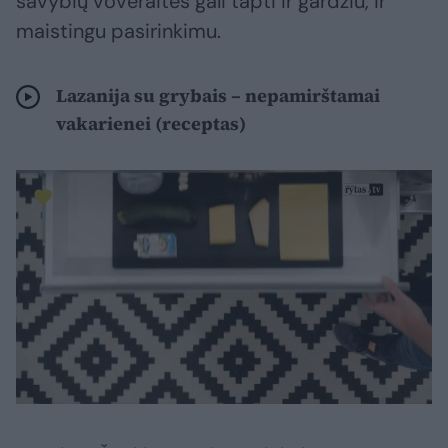
savybių voveraitės gali tapti ir gardžiu, ir
maistingu pasirinkimu.
Lazanija su grybais – nepamirštamai
vakarienei (receptas)