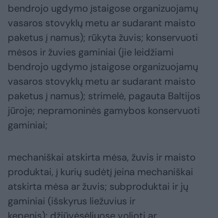
bendrojo ugdymo įstaigose organizuojamų
vasaros stovyklų metu ar sudarant maisto
paketus į namus); rūkyta žuvis; konservuoti
mėsos ir žuvies gaminiai (jie leidžiami
bendrojo ugdymo įstaigose organizuojamų
vasaros stovyklų metu ar sudarant maisto
paketus į namus); strimelė, pagauta Baltijos
jūroje; nepramoninės gamybos konservuoti
gaminiai;
mechaniškai atskirta mėsa, žuvis ir maisto
produktai, į kurių sudėtį įeina mechaniškai
atskirta mėsa ar žuvis; subproduktai ir jų
gaminiai (išskyrus liežuvius ir
kepenis); džiūvėsėliuose volioti ar