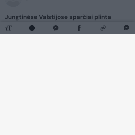
Jungtinėse Valstijose sparčiai plinta
ciklosporiozė – parazitinė liga, sukelianti
stiprų viduriavimą. Kai kuriems žmonėms
liga buvo tokia sunki, kad du pacientai
mirė.
Daugiau nuotraukų (1)