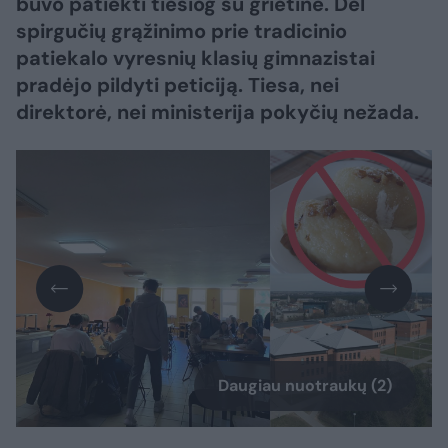
buvo patiekti tiesiog su grietine. Dėl
spirgučių grąžinimo prie tradicinio
patiekalo vyresnių klasių gimnazistai
pradėjo pildyti peticiją. Tiesa, nei
direktorė, nei ministerija pokyčių nežada.
Daugiau nuotraukų (2)