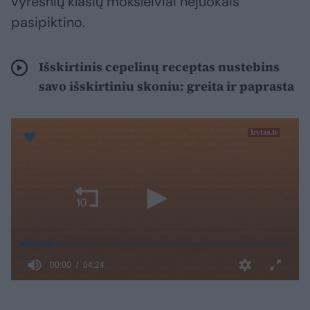
vyresnių klasių moksleiviai nejuokais
pasipiktino.
Išskirtinis cepelinų receptas nustebins
savo išskirtiniu skoniu: greita ir paprasta