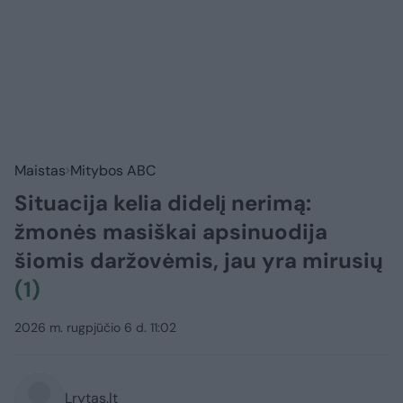
Maistas
Mitybos ABC
Situacija kelia didelį nerimą:
žmonės masiškai apsinuodija
šiomis daržovėmis, jau yra mirusių
(1)
2026 m. rugpjūčio 6 d. 11:02
Lrytas.lt