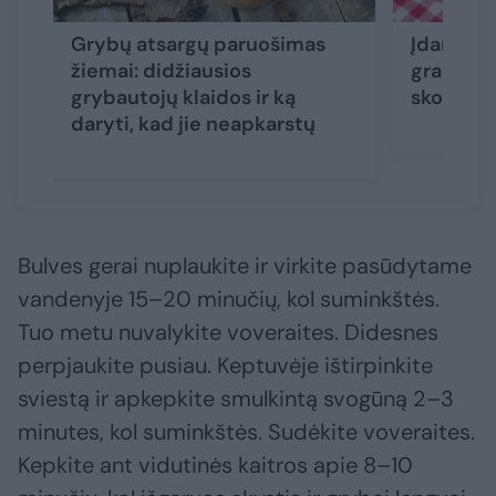
Grybų atsargų paruošimas
Įdaryti g
žiemai: didžiausios
graibsto
grybautojų klaidos ir ką
skonio i
daryti, kad jie neapkarstų
Bulves gerai nuplaukite ir virkite pasūdytame
vandenyje 15–20 minučių, kol suminkštės.
Tuo metu nuvalykite voveraites. Didesnes
perpjaukite pusiau. Keptuvėje ištirpinkite
sviestą ir apkepkite smulkintą svogūną 2–3
minutes, kol suminkštės. Sudėkite voveraites.
Kepkite ant vidutinės kaitros apie 8–10