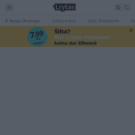
Karas Ukrainoje
Žalioji erdvė
Ačiū, Prezidente
E