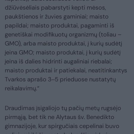
džiūvėsėliais pabarstyti kepti mėsos,
paukštienos ir žuvies gaminiai; maisto
papildai; maisto produktai, pagaminti iš
genetiškai modifikuotų organizmų (toliau –
GMO), arba maisto produktai, į kurių sudėtį
įeina GMO; maisto produktai, į kurių sudėtį
įeina iš dalies hidrinti augaliniai riebalai;
maisto produktai ir patiekalai, neatitinkantys
Tvarkos aprašo 3‒5 prieduose nustatytų
reikalavimų.“
Draudimas įsigaliojo tų pačių metų rugsėjo
pirmąją, bet tik ne Alytaus šv. Benedikto
gimnazijoje, kur spirgučiais cepelinai buvo