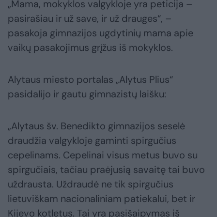
„Mama, mokyklos valgykloje yra peticija –
pasirašiau ir už save, ir už drauges“, –
pasakoja gimnazijos ugdytinių mama apie
vaikų pasakojimus grįžus iš mokyklos.
Alytaus miesto portalas „Alytus Plius“
pasidalijo ir gautu gimnazistų laišku:
„Alytaus šv. Benedikto gimnazijos seselė
draudžia valgykloje gaminti spirgučius
cepelinams. Cepelinai visus metus buvo su
spirgučiais, tačiau praėjusią savaitę tai buvo
uždrausta. Uždraudė ne tik spirgučius
lietuviškam nacionaliniam patiekalui, bet ir
Kijevo kotletus. Tai yra pasišaipymas iš