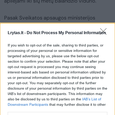
apliejami iki šių metų balandžio vidurio.
Pasak Sveikatos apsaugos ministerijos
atstovų, „ministerija nėra kompetentinga
institucija vykdyti vaikų maitinimo
Lrytas.lt -
Do Not Process My Personal Information
organizavimo kontrolę ugdymo įstaigose ir
If you wish to opt-out of the sale, sharing to third parties, or
patikrinimų nevykdo. Juos vykdyti yra
processing of your personal or sensitive information for
įgaliota Valstybinė maisto ir veterinarijos
targeted advertising by us, please use the below opt-out
section to confirm your selection. Please note that after your
tarnyba.“
opt-out request is processed you may continue seeing
interest-based ads based on personal information utilized by
us or personal information disclosed to third parties prior to
Tai, kad būtų laikomasi aprašo atsakingas yra
your opt-out. You may separately opt-out of the further
maitinimo paslaugos teikėjas, o už už vaikų
disclosure of your personal information by third parties on the
IAB’s list of downstream participants. This information may
maitinimo organizavimą ir Tvarkos aprašo
also be disclosed by us to third parties on the
IAB’s List of
nuostatų įgyvendinimą – mokyklos vadovas.
Downstream Participants
that may further disclose it to other
third parties.