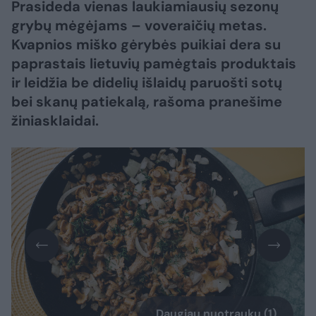
Prasideda vienas laukiamiausių sezonų
grybų mėgėjams – voveraičių metas.
Kvapnios miško gėrybės puikiai dera su
paprastais lietuvių pamėgtais produktais
ir leidžia be didelių išlaidų paruošti sotų
bei skanų patiekalą, rašoma pranešime
žiniasklaidai.
Daugiau nuotraukų (1)