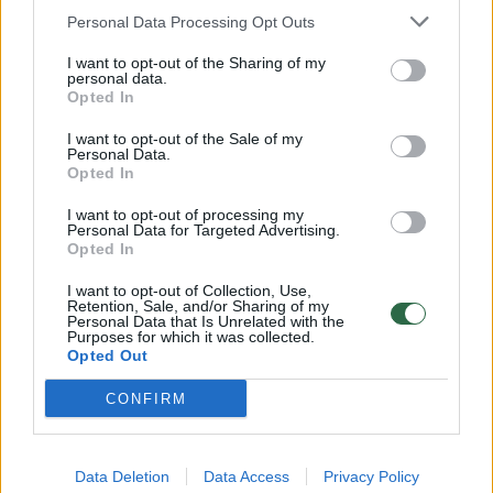
Praėjusių metų pabaigoje šv. Benedikto
Personal Data Processing Opt Outs
gimnazijos ilgametė vadovė Loreta Šernienė
I want to opt-out of the Sharing of my
personal data.
tapo Alytaus miesto švietimo skyriaus
Opted In
vadove, o konkursą į vadovo vietą laimėjusi
I want to opt-out of the Sale of my
Erika Poškevičienė dar nepradėjo darbo.
Personal Data.
Opted In
I want to opt-out of processing my
Ar įmanoma grąžinti spirgučius į meniu vaikų
Personal Data for Targeted Advertising.
Opted In
parašais ar net tėvų pageidavimu?
I want to opt-out of Collection, Use,
Retention, Sale, and/or Sharing of my
Personal Data that Is Unrelated with the
„Tokia galimybė nėra numatyta. Tėvai gali
Purposes for which it was collected.
Opted Out
spręsti tik dėl šaltų užkandžių buvimo ar
nebuvimo bendrojo ugdymo programas
CONFIRM
įgyvendinančiose įstaigose“, – patikino SAM
atstovai.
Data Deletion
Data Access
Privacy Policy