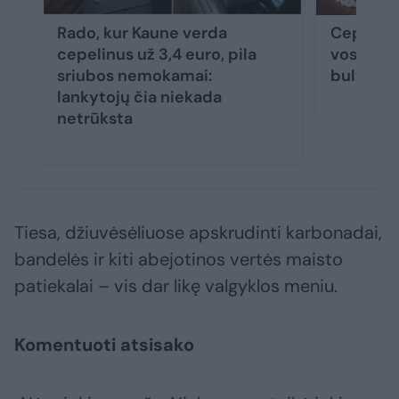
Rado, kur Kaune verda
Cepelinu
cepelinus už 3,4 euro, pila
vos už ke
sriubos nemokamai:
bulvės ir
lankytojų čia niekada
netrūksta
Tiesa, džiuvėsėliuose apskrudinti karbonadai,
bandelės ir kiti abejotinos vertės maisto
patiekalai – vis dar likę valgyklos meniu.
Komentuoti atsisako