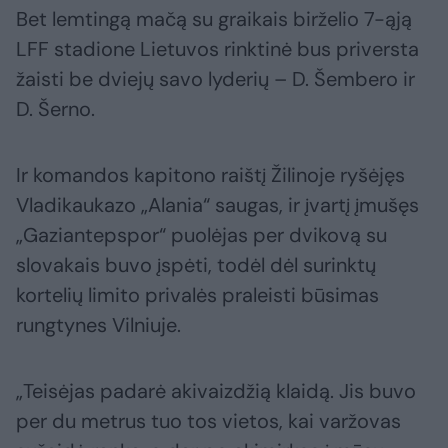
Bet lemtingą mačą su graikais birželio 7-ąją
LFF stadione Lietuvos rinktinė bus priversta
žaisti be dviejų savo lyderių – D. Šembero ir
D. Šerno.
Ir komandos kapitono raištį Žilinoje ryšėjęs
Vladikaukazo „Alania“ saugas, ir įvartį įmušęs
„Gaziantepspor“ puolėjas per dvikovą su
slovakais buvo įspėti, todėl dėl surinktų
kortelių limito privalės praleisti būsimas
rungtynes Vilniuje.
„Teisėjas padarė akivaizdžią klaidą. Jis buvo
per du metrus tuo tos vietos, kai varžovas