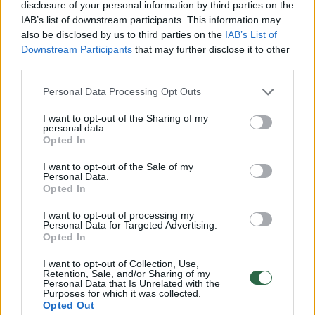
disclosure of your personal information by third parties on the
IAB’s list of downstream participants. This information may
Kontrolinis mačas Tiranoje Lietuvos rinktinei
also be disclosed by us to third parties on the
IAB’s List of
Downstream Participants
that may further disclose it to other
galėjo tapti naudinga repeticija prieš dvikovą
third parties.
su graikais.
Personal Data Processing Opt Outs
I want to opt-out of the Sharing of my
Rungtynėse su albanais Cs. Laszlo gavo
personal data.
Opted In
galimybę paieškoti, kas galėtų geriausiai
pakeisti du starto sudėties žaidėjus. Bet
I want to opt-out of the Sale of my
Personal Data.
dabar vengras vėl turi sukti galvą, kuo
Opted In
kamšyti ir naujai atsivėrusias skyles.
I want to opt-out of processing my
Personal Data for Targeted Advertising.
Opted In
Lietuvos rinktinės treneriui tiesiog
I want to opt-out of Collection, Use,
Retention, Sale, and/or Sharing of my
neįmanoma šio vakaro dvikovą su 64-ąją
Personal Data that Is Unrelated with the
Purposes for which it was collected.
vietą FIFA reitinge užimančia Albanija vertinti
Opted Out