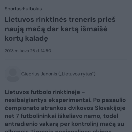
Sportas
Futbolas
Lietuvos rinktinės treneris prieš
naują mačą dar kartą išmaišė
kortų kaladę
2013 m. kovo 26 d. 14:50
Giedrius Janonis („Lietuvos rytas")
Lietuvos futbolo rinktinėje -
nesibaigiantys eksperimentai. Po pasaulio
čempionato atrankos dvikovos Slovakijoje
net 7 futbolininkai iškeliavo namo, todėl
antradienio vakarą per kontrolinį mačą su
albanais Tiranoje nacionalinės ekipos