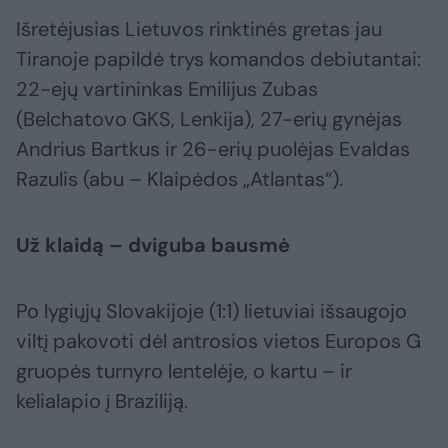
Išretėjusias Lietuvos rinktinės gretas jau
Tiranoje papildė trys komandos debiutantai:
22-ejų vartininkas Emilijus Zubas
(Belchatovo GKS, Lenkija), 27-erių gynėjas
Andrius Bartkus ir 26-erių puolėjas Evaldas
Razulis (abu – Klaipėdos „Atlantas“).
Už klaidą – dviguba bausmė
Po lygiųjų Slovakijoje (1:1) lietuviai išsaugojo
viltį pakovoti dėl antrosios vietos Europos G
gruopės turnyro lentelėje, o kartu – ir
kelialapio į Braziliją.