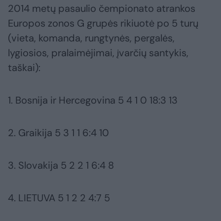
2014 metų pasaulio čempionato atrankos
Europos zonos G grupės rikiuotė po 5 turų
(vieta, komanda, rungtynės, pergalės,
lygiosios, pralaimėjimai, įvarčių santykis,
taškai):
1. Bosnija ir Hercegovina 5 4 1 0 18:3 13
2. Graikija 5 3 1 1 6:4 10
3. Slovakija 5 2 2 1 6:4 8
4. LIETUVA 5 1 2 2 4:7 5