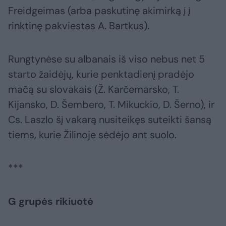
Freidgeimas (arba paskutinę akimirką į į
rinktinę pakviestas A. Bartkus).
Rungtynėse su albanais iš viso nebus net 5
starto žaidėjų, kurie penktadienį pradėjo
mačą su slovakais (Ž. Karčemarsko, T.
Kijansko, D. Šembero, T. Mikuckio, D. Šerno), ir
Cs. Laszlo šį vakarą nusiteikęs suteikti šansą
tiems, kurie Žilinoje sėdėjo ant suolo.
***
G grupės rikiuotė