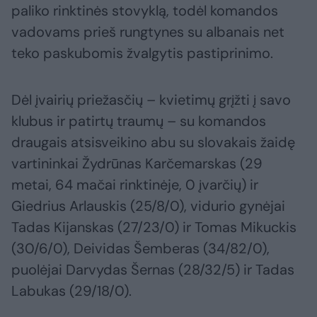
paliko rinktinės stovyklą, todėl komandos
vadovams prieš rungtynes su albanais net
teko paskubomis žvalgytis pastiprinimo.
Dėl įvairių priežasčių – kvietimų grįžti į savo
klubus ir patirtų traumų – su komandos
draugais atsisveikino abu su slovakais žaidę
vartininkai Žydrūnas Karčemarskas (29
metai, 64 mačai rinktinėje, 0 įvarčių) ir
Giedrius Arlauskis (25/8/0), vidurio gynėjai
Tadas Kijanskas (27/23/0) ir Tomas Mikuckis
(30/6/0), Deividas Šemberas (34/82/0),
puolėjai Darvydas Šernas (28/32/5) ir Tadas
Labukas (29/18/0).