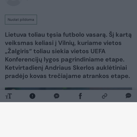
Nuolat pildoma
Lietuva toliau tęsia futbolo vasarą. Šį kartą
veiksmas keliasi į Vilnių, kuriame vietos
„Žalgiris“ toliau siekia vietos UEFA
Konferencijų lygos pagrindiniame etape.
Ketvirtadienį Andriaus Skerlos auklėtiniai
pradėjo kovas trečiajame atrankos etape.