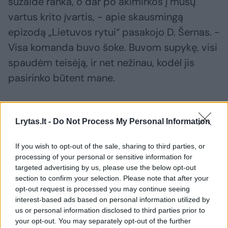
sužaidė ranka, o dar po akimirkos į mūsų
vartus krito įvartis, - apie skausmingą
epizodą „Lietuvos rytui“ pasakojo D. Šernas. -
Visa komanda buvo šoke. Buvom supykę, visi
spaudėm teisėją, ir net nežinau, kodėl jis
pasirinko būtent mane.
Tikrai nesiginčyčiau, jeigu teisėjas būtų
Lrytas.lt -
Do Not Process My Personal Information
stovėjęs už 10 metrų ir nieko nematęs. Visi
mes darom klaidas. Bet dabar aš buvau greta
If you wish to opt-out of the sale, sharing to third parties, or
teisėjo, ir nematyti šimtaprocentinės varžovo
processing of your personal or sensitive information for
targeted advertising by us, please use the below opt-out
rankos jis tiesiog negalėjo. Labai apmaudu,
section to confirm your selection. Please note that after your
kad už šią klaidą teko dvigubai nukentėti“.
opt-out request is processed you may continue seeing
interest-based ads based on personal information utilized by
us or personal information disclosed to third parties prior to
Gynybos viduryje – vėl naujokai
your opt-out. You may separately opt-out of the further