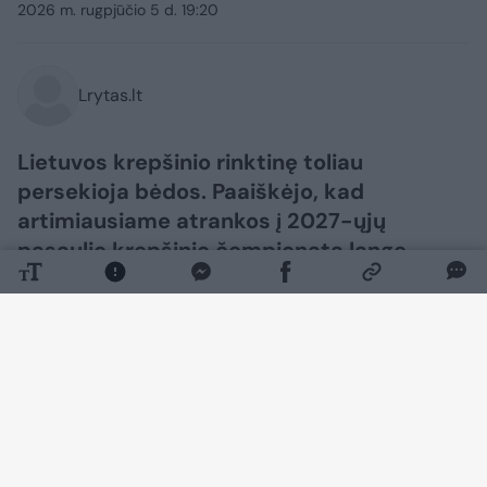
2026 m. rugpjūčio 5 d. 19:20
Lrytas.lt
Lietuvos krepšinio rinktinę toliau
persekioja bėdos. Paaiškėjo, kad
artimiausiame atrankos į 2027-ųjų
pasaulio krepšinio čempionatą lange
Lietuvai nepadės dar vienas žalgirietis.