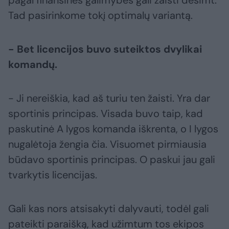
pagal finansines galimybes gali žaisti dešimt.
Tad pasirinkome tokį optimalų variantą.
- Bet licencijos buvo suteiktos dvylikai
komandų.
- Ji nereiškia, kad aš turiu ten žaisti. Yra dar
sportinis principas. Visada buvo taip, kad
paskutinė A lygos komanda iškrenta, o I lygos
nugalėtoja žengia čia. Visuomet pirmiausia
būdavo sportinis principas. O paskui jau gali
tvarkytis licencijas.
Gali kas nors atsisakyti dalyvauti, todėl gali
pateikti paraišką, kad užimtum tos ekipos