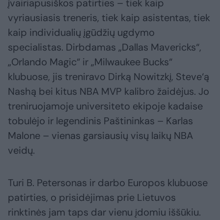
įvairiapusiškos patirties – tiek kaip
vyriausiasis treneris, tiek kaip asistentas, tiek
kaip individualių įgūdžių ugdymo
specialistas. Dirbdamas „Dallas Mavericks“,
„Orlando Magic“ ir „Milwaukee Bucks“
klubuose, jis treniravo Dirką Nowitzkį, Steve‘ą
Nashą bei kitus NBA MVP kalibro žaidėjus. Jo
treniruojamoje universiteto ekipoje kadaise
tobulėjo ir legendinis Paštininkas – Karlas
Malone – vienas garsiausių visų laikų NBA
veidų.
Turi B. Petersonas ir darbo Europos klubuose
patirties, o prisidėjimas prie Lietuvos
rinktinės jam taps dar vienu įdomiu iššūkiu.