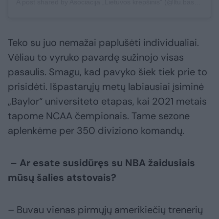
A post shared by Asociacija „Lietuvos krepšinis" (@ltu.basketball)
Teko su juo nemažai paplušėti individualiai.
Vėliau to vyruko pavardę sužinojo visas
pasaulis. Smagu, kad pavyko šiek tiek prie to
prisidėti. Išpastarųjų metų labiausiai įsiminė
„Baylor“ universiteto etapas, kai 2021 metais
tapome NCAA čempionais. Tame sezone
aplenkėme per 350 diviziono komandų.
– Ar esate susidūręs su NBA žaidusiais
mūsų šalies atstovais?
– Buvau vienas pirmųjų amerikiečių trenerių