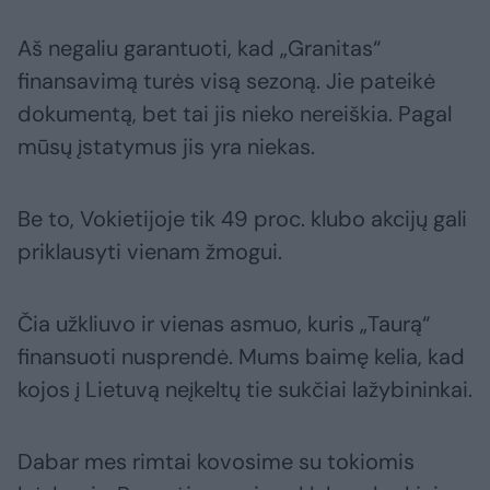
Aš negaliu garantuoti, kad „Granitas“
finansavimą turės visą sezoną. Jie pateikė
dokumentą, bet tai jis nieko nereiškia. Pagal
mūsų įstatymus jis yra niekas.
Be to, Vokietijoje tik 49 proc. klubo akcijų gali
priklausyti vienam žmogui.
Čia užkliuvo ir vienas asmuo, kuris „Taurą“
finansuoti nusprendė. Mums baimę kelia, kad
kojos į Lietuvą neįkeltų tie sukčiai lažybininkai.
Dabar mes rimtai kovosime su tokiomis