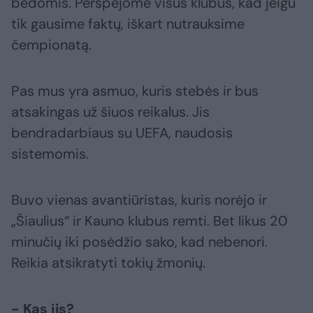
bėdomis. Perspėjome visus klubus, kad jeigu
tik gausime faktų, iškart nutrauksime
čempionatą.
Pas mus yra asmuo, kuris stebės ir bus
atsakingas už šiuos reikalus. Jis
bendradarbiaus su UEFA, naudosis
sistemomis.
Buvo vienas avantiūristas, kuris norėjo ir
„Šiaulius“ ir Kauno klubus remti. Bet likus 20
minučių iki posėdžio sako, kad nebenori.
Reikia atsikratyti tokių žmonių.
- Kas jis?