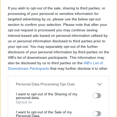
licencijavimo skyriui tokius žodžius, bet jie
If you wish to opt-out of the sale, sharing to third parties, or
man rodo ir sako: „Žiūrėkit į UEFA nuostatus.
processing of your personal or sensitive information for
targeted advertising by us, please use the below opt-out
section to confirm your selection. Please note that after your
- Kalbėjote apie neįtinkančius įstatymus.
opt-out request is processed you may continue seeing
Ar kažką dėl to darote?
interest-based ads based on personal information utilized by
us or personal information disclosed to third parties prior to
your opt-out. You may separately opt-out of the further
disclosure of your personal information by third parties on the
- Jau kreipėmės į visus tuos žmones.
IAB’s list of downstream participants. This information may
Kalbiname ir kitas federacijas. Nes kol kas
also be disclosed by us to third parties on the
IAB’s List of
įstatymas leidžia veistis pažadukams. Juk
Downstream Participants
that may further disclose it to other
third parties.
paskui žiniasklaida šaipysis ir rašys, kad vėl A
lygoje klubai griūna, kai kas nors prižada
Personal Data Processing Opt Outs
pinigų ir neduoda.
I want to opt-out of the Sharing of my
personal data.
Opted In
Bet tai kamuoja ne tik futbolą.
I want to opt-out of the Sale of my
Personal Data.