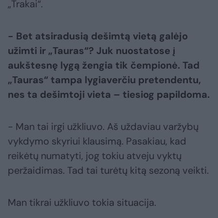
„Trakai“.
- Bet atsiradusią dešimtą vietą galėjo
užimti ir „Tauras“? Juk nuostatose į
aukštesnę lygą žengia tik čempionė. Tad
„Tauras“ tampa lygiaverčiu pretendentu,
nes ta dešimtoji vieta – tiesiog papildoma.
- Man tai irgi užkliuvo. Aš uždaviau varžybų
vykdymo skyriui klausimą. Pasakiau, kad
reikėtų numatyti, jog tokiu atveju vyktų
peržaidimas. Tad tai turėtų kitą sezoną veikti.
Man tikrai užkliuvo tokia situacija.