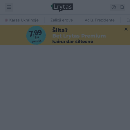
Karas Ukrainoje
Žalioji erdvė
Ačiū, Prezidente
E