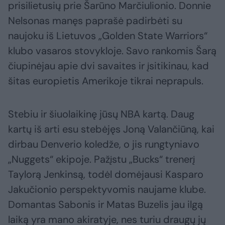
prisilietusių prie Šarūno Marčiulionio. Donnie
Nelsonas manęs paprašė padirbėti su
naujoku iš Lietuvos „Golden State Warriors“
klubo vasaros stovykloje. Savo rankomis Šarą
čiupinėjau apie dvi savaites ir įsitikinau, kad
šitas europietis Amerikoje tikrai neprapuls.
Stebiu ir šiuolaikinę jūsų NBA kartą. Daug
kartų iš arti esu stebėjęs Joną Valančiūną, kai
dirbau Denverio koledže, o jis rungtyniavo
„Nuggets“ ekipoje. Pažįstu „Bucks“ trenerį
Taylorą Jenkinsą, todėl domėjausi Kasparo
Jakučionio perspektyvomis naujame klube.
Domantas Sabonis ir Matas Buzelis jau ilgą
laiką yra mano akiratyje, nes turiu draugų jų