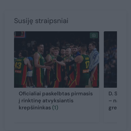
Susiję straipsniai
Oficialiai paskelbtas pirmasis
D. Songa
į rinktinę atvyksiantis
– naujas
krepšininkas
(1)
gresia r