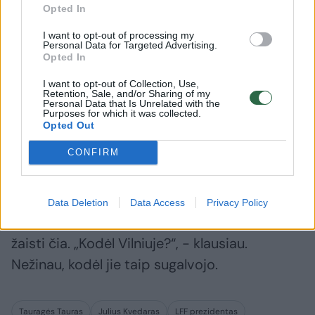
Opted In
- Lietuvos A lygos naujokė „Trakų“
I want to opt-out of processing my
Personal Data for Targeted Advertising.
komanda žais Vilniuje. Ir vėl turėsime
Opted In
komandą, kuri namų rungtynes realiai žais
I want to opt-out of Collection, Use,
išvykose. Kada tai išgyvendinsime? Juk
Retention, Sale, and/or Sharing of my
Personal Data that Is Unrelated with the
trakiškiai nuolat nevyks į sostinę paskui
Purposes for which it was collected.
Opted Out
ekipą.
CONFIRM
- Man irgi tas įdomu. Aš jų klausiau, kodėl jie
žais Vilniuje. Bet jie man pareiškė, kad jų
Data Deletion
Data Access
Privacy Policy
planas – antra Vilniaus komanda. Jie nori
žaisti čia. „Kodėl Vilniuje?“, - klausiau.
Nežinau, kodėl jie taip sugalvojo.
Tauragės Tauras
Julius Kvedaras
LFF prezidentas