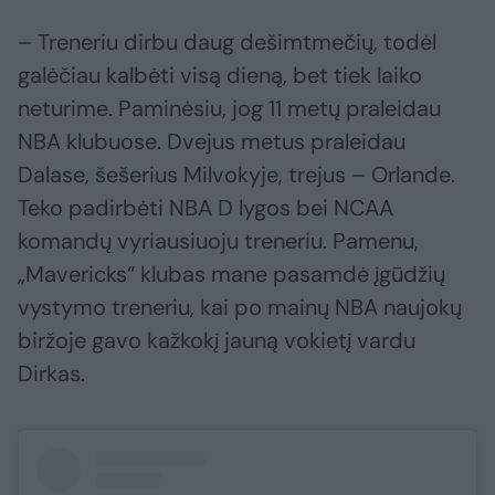
– Treneriu dirbu daug dešimtmečių, todėl
galėčiau kalbėti visą dieną, bet tiek laiko
neturime. Paminėsiu, jog 11 metų praleidau
NBA klubuose. Dvejus metus praleidau
Dalase, šešerius Milvokyje, trejus – Orlande.
Teko padirbėti NBA D lygos bei NCAA
komandų vyriausiuoju treneriu. Pamenu,
„Mavericks“ klubas mane pasamdė įgūdžių
vystymo treneriu, kai po mainų NBA naujokų
biržoje gavo kažkokį jauną vokietį vardu
Dirkas.