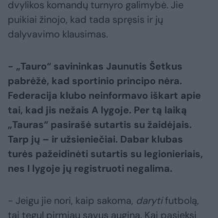
dvylikos komandų turnyro galimybė. Jie
puikiai žinojo, kad tada spręsis ir jų
dalyvavimo klausimas.
- „Tauro“ savininkas Jaunutis Šetkus
pabrėžė, kad sportinio principo nėra.
Federacija klubo neinformavo iškart apie
tai, kad jis nežais A lygoje. Per tą laiką
„Tauras“ pasirašė sutartis su žaidėjais.
Tarp jų – ir užsieniečiai. Dabar klubas
turės pažeidinėti sutartis su legionieriais,
nes I lygoje jų registruoti negalima.
- Jeigu jie nori, kaip sakoma,
daryti
futbolą,
tai tegul pirmiau savus augina. Kai pasieksi