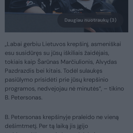
Daugiau nuotraukų (3)
„Labai gerbiu Lietuvos krepšinį, asmeniškai
esu susidūręs su jūsų iškiliais žaidėjais,
tokiais kaip Šarūnas Marčiulionis, Alvydas
Pazdrazdis bei kitais. Todėl sulaukęs
pasiūlymo prisidėti prie jūsų krepšinio
programos, nedvejojau nė minutės“, – tikino
B. Petersonas.
B. Petersonas krepšinyje praleido ne vieną
dešimtmetį. Per tą laiką jis įgijo