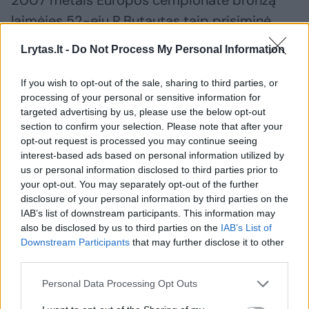
2007 metais Europos čempionate bronzą
laimėjęs 52-ejų R.Butautas taip prisiminė
tuos įvykius.
Lrytas.lt -
Do Not Process My Personal Information
If you wish to opt-out of the sale, sharing to third parties, or
„Kai man buvo ketveri, mūsų šeima gyveno
processing of your personal or sensitive information for
toli nuo Kauno – Kuboje. Į sovietmečiu
targeted advertising by us, please use the below opt-out
vadinamą Laisvės salą komunistų partija
section to confirm your selection. Please note that after your
opt-out request is processed you may continue seeing
siuntė tik aukščiausios kvalifikacijos įvairių
interest-based ads based on personal information utilized by
sričių specialistus, kurie turėjo sukurti
us or personal information disclosed to third parties prior to
your opt-out. You may separately opt-out of the further
klestinčią socialistinę Kubą. Prie šios šalies
disclosure of your personal information by third parties on the
vyrų krepšinio rinktinės vairo stojęs mano
IAB’s list of downstream participants. This information may
also be disclosed by us to third parties on the
IAB’s List of
tėvelis S.Butautas padėjo jai pasiekti pačių
Downstream Participants
that may further disclose it to other
didžiausių pergalių“, – prisiminė R.Butautas
third parties.
Personal Data Processing Opt Outs