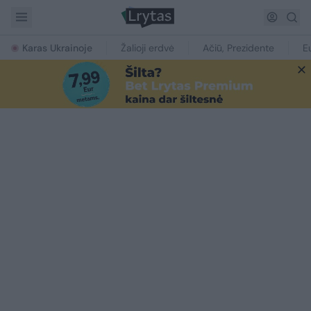
Karas Ukrainoje
Žalioji erdvė
Ačiū, Prezidente
E