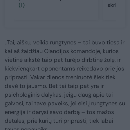
(1)
skriejo a
„Tai, aišku, veikia rungtynes – tai buvo tiesa ir
kai aš žaidžiau Olandijos komandoje, kurios
vietinė aikštė taip pat turėjo dirbtinę žolę, ir
kiekvienąkart oponentams reikėdavo prie jos
priprasti. Vakar dienos treniruotė šiek tiek
davė to jausmo. Bet tai taip pat yra ir
psichologinis dalykas: jeigu daug apie tai
galvosi, tai tave paveiks, jei eisi į rungtynes su
energija ir darysi savo darbą – tos mažos
detalės, prie kurių turi priprasti, tiek labai
tavęs nepaveiks.