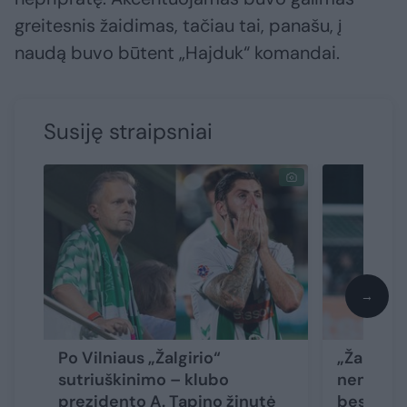
greitesnis žaidimas, tačiau tai, panašu, į
naudą buvo būtent „Hajduk“ komandai.
Susiję straipsniai
→
Po Vilniaus „Žalgirio“
„Žalgirio
sutriuškinimo – klubo
nemalonu
prezidento A. Tapino žinutė
besidžia