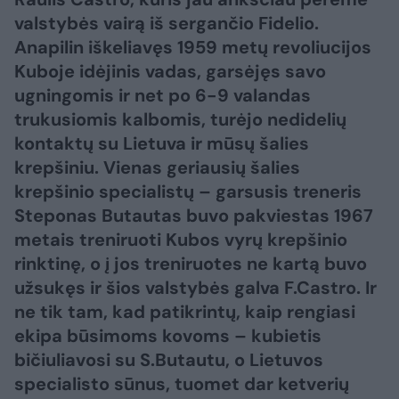
valstybės vairą iš sergančio Fidelio.
Anapilin iškeliavęs 1959 metų revoliucijos
Kuboje idėjinis vadas, garsėjęs savo
ugningomis ir net po 6-9 valandas
trukusiomis kalbomis, turėjo nedidelių
kontaktų su Lietuva ir mūsų šalies
krepšiniu. Vienas geriausių šalies
krepšinio specialistų – garsusis treneris
Steponas Butautas buvo pakviestas 1967
metais treniruoti Kubos vyrų krepšinio
rinktinę, o į jos treniruotes ne kartą buvo
užsukęs ir šios valstybės galva F.Castro. Ir
ne tik tam, kad patikrintų, kaip rengiasi
ekipa būsimoms kovoms – kubietis
bičiuliavosi su S.Butautu, o Lietuvos
specialisto sūnus, tuomet dar ketverių