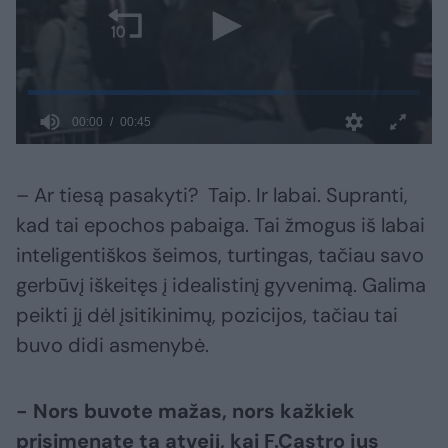
– Ar tiesą pasakyti? Taip. Ir labai. Supranti,
kad tai epochos pabaiga. Tai žmogus iš labai
inteligentiškos šeimos, turtingas, tačiau savo
gerbūvį iškeitęs į idealistinį gyvenimą. Galima
peikti jį dėl įsitikinimų, pozicijos, tačiau tai
buvo didi asmenybė.
- Nors buvote mažas, nors kažkiek
prisimenate tą atvejį, kai F.Castro jus