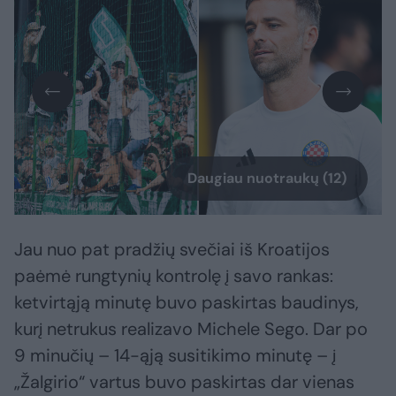
Daugiau nuotraukų (12)
Jau nuo pat pradžių svečiai iš Kroatijos
paėmė rungtynių kontrolę į savo rankas:
ketvirtąją minutę buvo paskirtas baudinys,
kurį netrukus realizavo Michele Sego. Dar po
9 minučių – 14-ąją susitikimo minutę – į
„Žalgirio“ vartus buvo paskirtas dar vienas