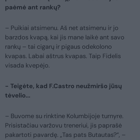
paėmė ant rankų?
– Puikiai atsimenu. Aš net atsimenu ir jo
barzdos kvapą, kai jis mane laikė ant savo
rankų – tai cigarų ir pigaus odekolono
kvapas. Labai aštrus kvapas. Taip Fidelis
visada kvepėjo.
- Teigėte, kad F.Castro neužmiršo jūsų
tėvelio...
– Buvome su rinktine Kolumbijoje turnyre.
Prisistačiau varžovu treneriui, jis paprašė
pakartoti pavardę. „Tas pats Butautas?“, –