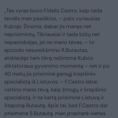
„Tas vyras buvo Fidelis Castro, kaip tada
tėvelis man paaiškino, – pats vyriausias
Kuboje. Žinoma, dabar jis manęs net
neprisimintų. Tikriausiai ir tada būtų net
nepastebėjęs, jei ne mano tėvas, – to
epizodo nesureikšmino R.Butautas,
atskleidęs tam tikrą nežinoma Kubos
diktatoriaus gyvenimo momentą – net ir po
40 metų jis prisiminė garsųjį krepšinio
specialistą iš Lietuvos. – F.Castro labai
vertino mano tėvą, kaip žmogų ir krepšinio
specialistą, ir ne kartą prisiminė Lietuvą ir
Steponą Butautą. Apie tai, kad F.Castro dar
prisimena S.Butautą, man prasitarė vienas