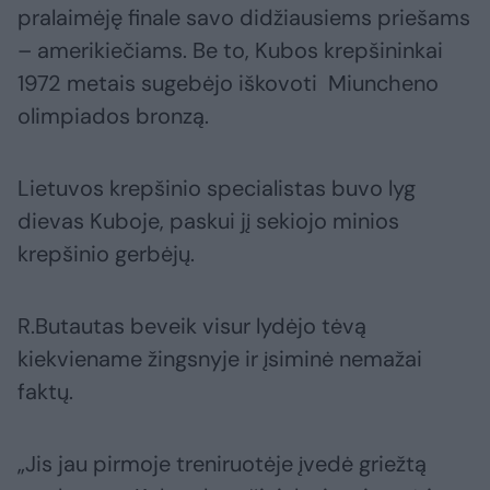
pralaimėję finale savo didžiausiems priešams
– amerikiečiams. Be to, Kubos krepšininkai
1972 metais sugebėjo iškovoti Miuncheno
olimpiados bronzą.
Lietuvos krepšinio specialistas buvo lyg
dievas Kuboje, paskui jį sekiojo minios
krepšinio gerbėjų.
R.Butautas beveik visur lydėjo tėvą
kiekviename žingsnyje ir įsiminė nemažai
faktų.
„Jis jau pirmoje treniruotėje įvedė griežtą