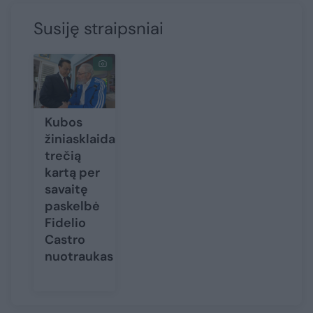
Susiję straipsniai
Kubos
žiniasklaida
trečią
kartą per
savaitę
paskelbė
Fidelio
Castro
nuotraukas