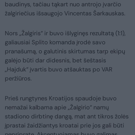
baudinys, tačiau tąkart nuo antrojo įvarčio
žalgiriečius išsaugojo Vincentas Šarkauskas.
Nors „Žalgiris“ ir buvo išlyginęs rezultatą (1:1),
galiausiai Splito komanda įrodė savo
pranašumą, o galutinis skirtumas tarp ekipų
galėjo būti dar didesnis, bet šeštasis
„Hajduk“ įvartis buvo atšauktas po VAR
peržiūros.
Prieš rungtynes Kroatijos spaudoje buvo
nemažai kalbama apie „Žalgirio“ namų
stadiono dirbtinę dangą, mat ant tikros žolės
įprastai žaidžiantys kroatai prie jos gali būti
nepripratę. Akcentuojamas buvo galimas