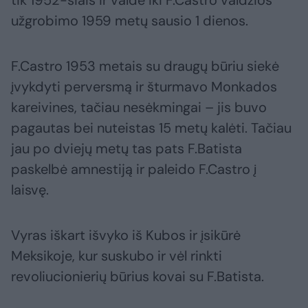
užgrobimo 1959 metų sausio 1 dienos.
F.Castro 1953 metais su draugų būriu siekė
įvykdyti perversmą ir šturmavo Monkados
kareivines, tačiau nesėkmingai – jis buvo
pagautas bei nuteistas 15 metų kalėti. Tačiau
jau po dviejų metų tas pats F.Batista
paskelbė amnestiją ir paleido F.Castro į
laisvę.
Vyras iškart išvyko iš Kubos ir įsikūrė
Meksikoje, kur suskubo ir vėl rinkti
revoliucionierių būrius kovai su F.Batista.