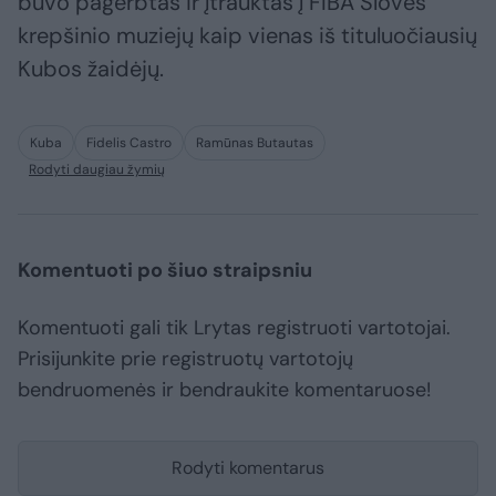
buvo pagerbtas ir įtrauktas į FIBA Šlovės
krepšinio muziejų kaip vienas iš tituluočiausių
Kubos žaidėjų.
Kuba
Fidelis Castro
Ramūnas Butautas
Rodyti daugiau žymių
Komentuoti po šiuo straipsniu
Komentuoti gali tik Lrytas registruoti vartotojai.
Prisijunkite prie registruotų vartotojų
bendruomenės ir bendraukite komentaruose!
Rodyti komentarus