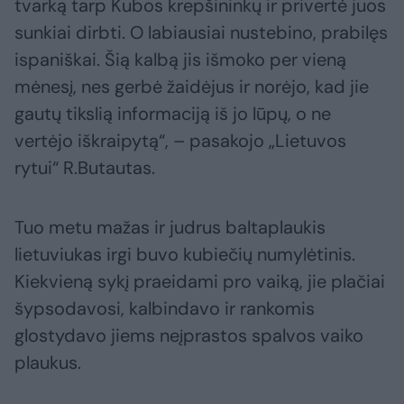
tvarką tarp Kubos krepšininkų ir privertė juos
sunkiai dirbti. O labiausiai nustebino, prabilęs
ispaniškai. Šią kalbą jis išmoko per vieną
mėnesį, nes gerbė žaidėjus ir norėjo, kad jie
gautų tikslią informaciją iš jo lūpų, o ne
vertėjo iškraipytą“, – pasakojo „Lietuvos
rytui“ R.Butautas.
Tuo metu mažas ir judrus baltaplaukis
lietuviukas irgi buvo kubiečių numylėtinis.
Kiekvieną sykį praeidami pro vaiką, jie plačiai
šypsodavosi, kalbindavo ir rankomis
glostydavo jiems neįprastos spalvos vaiko
plaukus.