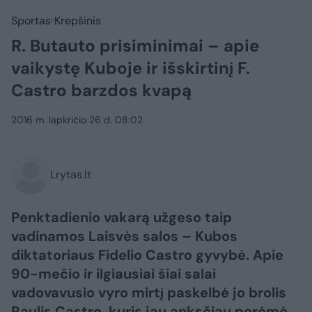
Sportas
Krepšinis
R. Butauto prisiminimai – apie
vaikystę Kuboje ir išskirtinį F.
Castro barzdos kvapą
2016 m. lapkričio 26 d. 08:02
Lrytas.lt
Penktadienio vakarą užgeso taip
vadinamos Laisvės salos – Kubos
diktatoriaus Fidelio Castro gyvybė. Apie
90-mečio ir ilgiausiai šiai salai
vadovavusio vyro mirtį paskelbė jo brolis
Raulis Castro, kuris jau anksčiau perėmė