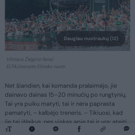
Daugiau nuotraukų (12)
Vilniaus Žalgirio fanai
ELTA/Josvydo Elinsko nuotr.
Net šiandien, kai komanda pralaimėjo, jie
dainavo dainas 15–20 minučių po rungtynių.
Tai yra puiku matyti, tai ir nėra paprasta
pamatyti, – kalbėjo treneris. – Tikiuosi, kad
jie tai išlaikys, nes viskas apie tai ir yra: ateiti,
mėgautis, kasdien viską atlikti kuo geriau, kai