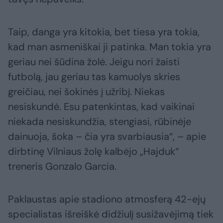
Taip, danga yra kitokia, bet tiesa yra tokia,
kad man asmeniškai ji patinka. Man tokia yra
geriau nei šūdina žolė. Jeigu nori žaisti
futbolą, jau geriau tas kamuolys skries
greičiau, nei šokinės į užribį. Niekas
nesiskundė. Esu patenkintas, kad vaikinai
niekada nesiskundžia, stengiasi, rūbinėje
dainuoja, šoka – čia yra svarbiausia“, – apie
dirbtinę Vilniaus žolę kalbėjo „Hajduk“
treneris Gonzalo Garcia.
Paklaustas apie stadiono atmosferą 42-ejų
specialistas išreiškė didžiulį susižavėjimą tiek