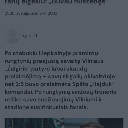
fanų elgesiu: „Buvau nustebęs“
2026 m. rugpjūčio 6 d. 20:13
Lrytas.lt
Po stebuklu Liepkalnyje pramintų
rungtynių praėjusią savaitę Vilniaus
„Žalgiris“ patyrė labai skaudų
pralaimėjimą – savų sirgalių akivaizdoje
net 2:5 buvo pralaimėta Splito „Hajduk“
komandai. Po rungtynių varžovų treneris
reiškė savo susižavėjimą Vilniumi ir
stadione susirinkusiais fanais.