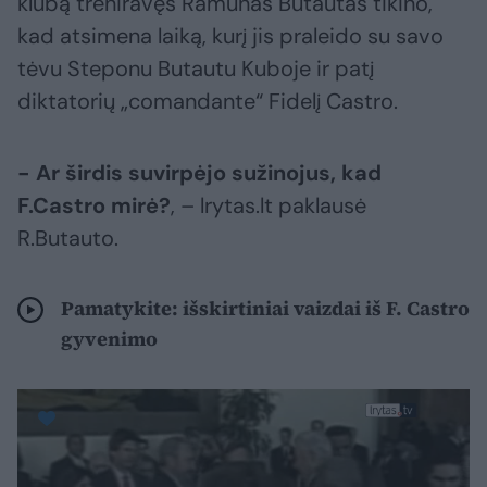
klubą treniravęs Ramūnas Butautas tikino,
kad atsimena laiką, kurį jis praleido su savo
tėvu Steponu Butautu Kuboje ir patį
diktatorių „comandante“ Fidelį Castro.
- Ar širdis suvirpėjo sužinojus, kad
F.Castro mirė?
, – lrytas.lt paklausė
R.Butauto.
Pamatykite: išskirtiniai vaizdai iš F. Castro
gyvenimo