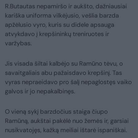
R.Butautas nepamiršo ir aukšto, dažniausiai
kariška uniforma vilkėjusio, vešlia barzda
apžėlusio vyro, kuris su didele apsauga
atvykdavo į krepšininkų treniruotes ir
varžybas.
Jis visada šiltai kalbėjo su Ramūno tėvu, o
savaitgaliais abu pažaisdavo krepšinį. Tas
vyras nepraeidavo pro šalį nepaglostęs vaiko
galvos ir jo nepakalbinęs.
O vieną sykį barzdočius staiga čiupo
Ramūną, aukštai pakėlė nuo žemės ir, garsiai
nusikvatojęs, kažką meiliai ištarė ispaniškai.