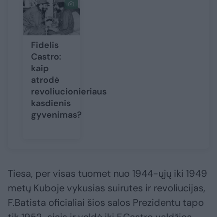
Fidelis
Castro:
kaip
atrodė
revoliucionieriaus
kasdienis
gyvenimas?
Tiesa, per visas tuomet nuo 1944-ųjų iki 1949
metų Kuboje vykusias suirutes ir revoliucijas,
F.Batista oficialiai šios salos Prezidentu tapo
tik 1952-siais ir valdė iki F.Castro valdžios