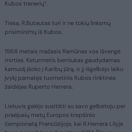
Kubos trenerių“.
Tiesa, R.Butautas turi ir ne tokių linksmų
prisiminimų iš Kubos.
1968 metais mažasis Ramūnas vos išvengė
mirties. Keturmetis berniukas gaudydamas
kamuolį įšoko į Karibų jūrą, o jį išgelbėjo laiku
įvykį pamatęs tuometinis Kubos rinktinės
žaidėjas Ruperto Herrera.
Lietuvis galėjo susitikti su savo gelbėtoju per
praėjusių metų Europos krepšinio
čempionatą Prancūzijoje, kai R.Herrera Lilyje