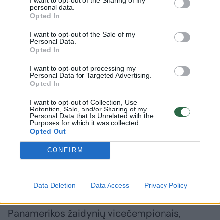
Susiję straipsniai
I want to opt-out of the Sharing of my
personal data.
Opted In
I want to opt-out of the Sale of my
Personal Data.
Opted In
Kubos
I want to opt-out of processing my
Personal Data for Targeted Advertising.
revoliucijos
Opted In
lyderis
Fidelis
I want to opt-out of Collection, Use,
Retention, Sale, and/or Sharing of my
Castro
Personal Data that Is Unrelated with the
Purposes for which it was collected.
švenčia
Opted Out
90-metį
CONFIRM
Data Deletion
Data Access
Privacy Policy
Lietuvio treniruojami kubiečiai tapo
Panamerikos žaidynių vicečempionais,