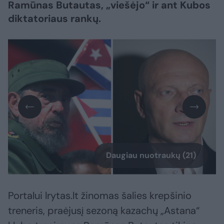
Ramūnas Butautas, „viešėjo“ ir ant Kubos
diktatoriaus rankų.
Daugiau nuotraukų (21)
Portalui lrytas.lt žinomas šalies krepšinio
treneris, praėjusį sezoną kazachų „Astana“