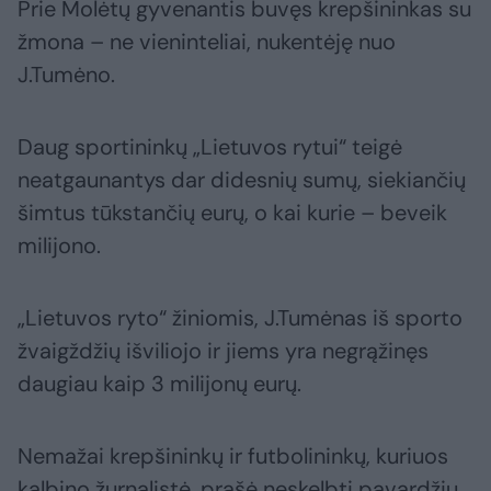
Prie Molėtų gyvenantis buvęs krepšininkas su
žmona – ne vieninteliai, nukentėję nuo
J.Tumėno.
Daug sportininkų „Lietuvos rytui“ teigė
neatgaunantys dar didesnių sumų, siekiančių
šimtus tūkstančių eurų, o kai kurie – beveik
milijono.
„Lietuvos ryto“ žiniomis, J.Tumėnas iš sporto
žvaigždžių išviliojo ir jiems yra negrąžinęs
daugiau kaip 3 milijonų eurų.
Nemažai krepšininkų ir futbolininkų, kuriuos
kalbino žurnalistė, prašė neskelbti pavardžių,