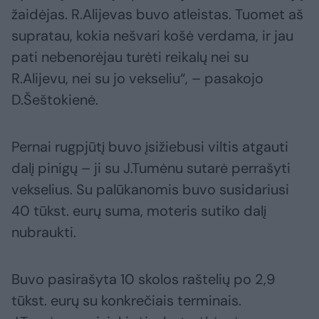
žaidėjas. R.Alijevas buvo atleistas. Tuomet aš
supratau, kokia nešvari košė verdama, ir jau
pati nebenorėjau turėti reikalų nei su
R.Alijevu, nei su jo vekseliu“, – pasakojo
D.Šeštokienė.
Pernai rugpjūtį buvo įsižiebusi viltis atgauti
dalį pinigų – ji su J.Tumėnu sutarė perrašyti
vekselius. Su palūkanomis buvo susidariusi
40 tūkst. eurų suma, moteris sutiko dalį
nubraukti.
Buvo pasirašyta 10 skolos raštelių po 2,9
tūkst. eurų su konkrečiais terminais.