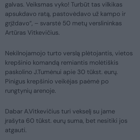
galvas. Veiksmas vyko! Turbūt tas vilkikas
apsukdavo ratą, pastovėdavo už kampo ir
grįždavo“, – svarstė 50 metų verslininkas
Artūras Vitkevičius.
Nekilnojamojo turto verslą plėtojantis, vietos
krepšinio komandą remiantis molėtiškis
paskolino J.Tumėnui apie 30 tūkst. eurų.
Pinigus krepšinio veikėjas paėmė po
rungtynių arenoje.
Dabar A.Vitkevičius turi vekselį su jame
įrašyta 60 tūkst. eurų suma, bet nesitiki jos
atgauti.