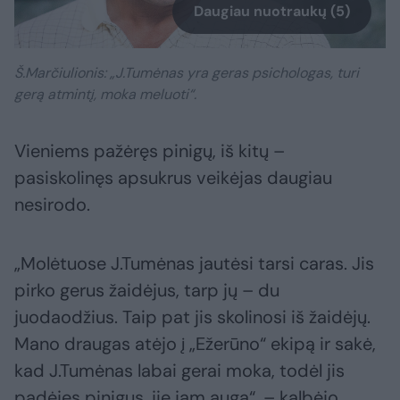
Daugiau nuotraukų (5)
Š.Marčiulionis: „J.Tumėnas yra geras psichologas, turi
gerą atmintį, moka meluoti“.
Vieniems pažėręs pinigų, iš kitų –
pasiskolinęs apsukrus veikėjas daugiau
nesirodo.
„Molėtuose J.Tumėnas jautėsi tarsi caras. Jis
pirko gerus žaidėjus, tarp jų – du
juodaodžius. Taip pat jis skolinosi iš žaidėjų.
Mano draugas atėjo į „Ežerūno“ ekipą ir sakė,
kad J.Tumėnas labai gerai moka, todėl jis
padėjęs pinigus, jie jam auga“, – kalbėjo