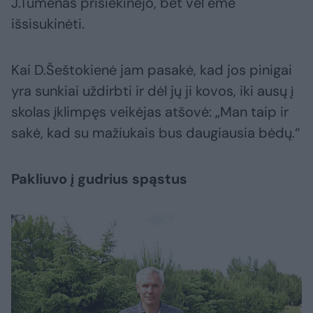
J.Tumėnas prisiekinėjo, bet vėl ėmė
išsisukinėti.
Kai D.Šeštokienė jam pasakė, kad jos pinigai
yra sunkiai uždirbti ir dėl jų ji kovos, iki ausų į
skolas įklimpęs veikėjas atšovė: „Man taip ir
sakė, kad su mažiukais bus daugiausia bėdų.“
Pakliuvo į gudrius spąstus