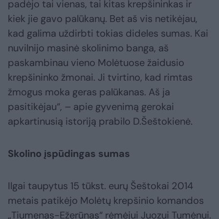
padėjo tai vienas, tai kitas krepšininkas ir
kiek jie gavo palūkanų. Bet aš vis netikėjau,
kad galima uždirbti tokias dideles sumas. Kai
nuvilnijo masinė skolinimo banga, aš
paskambinau vieno Molėtuose žaidusio
krepšininko žmonai. Ji tvirtino, kad rimtas
žmogus moka geras palūkanas. Aš ja
pasitikėjau“, – apie gyvenimą gerokai
apkartinusią istoriją prabilo D.Šeštokienė.
Skolino įspūdingas sumas
Ilgai taupytus 15 tūkst. eurų Šeštokai 2014
metais patikėjo Molėtų krepšinio komandos
„Tiumenas-Ežerūnas“ rėmėjui Juozui Tumėnui.