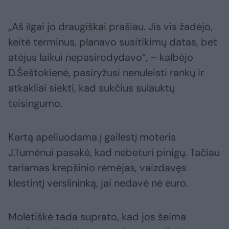
„Aš ilgai jo draugiškai prašiau. Jis vis žadėjo,
keitė terminus, planavo susitikimų datas, bet
atėjus laikui nepasirodydavo“, – kalbėjo
D.Šeštokienė, pasiryžusi nenuleisti rankų ir
atkakliai siekti, kad sukčius sulauktų
teisingumo.
Kartą apeliuodama į gailestį moteris
J.Tumėnui pasakė, kad nebeturi pinigų. Tačiau
tariamas krepšinio rėmėjas, vaizdavęs
klestintį verslininką, jai nedavė nė euro.
Molėtiškė tada suprato, kad jos šeima