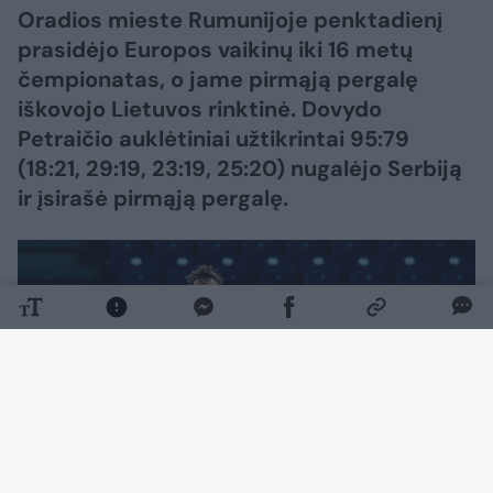
Oradios mieste Rumunijoje penktadienį
prasidėjo Europos vaikinų iki 16 metų
čempionatas, o jame pirmąją pergalę
iškovojo Lietuvos rinktinė. Dovydo
Petraičio auklėtiniai užtikrintai 95:79
(18:21, 29:19, 23:19, 25:20) nugalėjo Serbiją
ir įsirašė pirmąją pergalę.