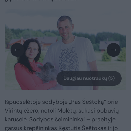
Daugiau nuotraukų (5)
Išpuoselėtoje sodyboje „Pas Šeštoką“ prie
Virintų ežero, netoli Molėtų, sukasi pobūvių
karuselė. Sodybos šeimininkai – praeityje
garsus krepšininkas Kęstutis Šeštokas ir jo