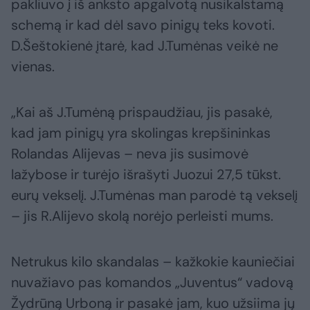
pakliuvo į iš anksto apgalvotą nusikalstamą
schemą ir kad dėl savo pinigų teks kovoti.
D.Šeštokienė įtarė, kad J.Tumėnas veikė ne
vienas.
„Kai aš J.Tumėną prispaudžiau, jis pasakė,
kad jam pinigų yra skolingas krepšininkas
Rolandas Alijevas – neva jis susimovė
lažybose ir turėjo išrašyti Juozui 27,5 tūkst.
eurų vekselį. J.Tumėnas man parodė tą vekselį
– jis R.Alijevo skolą norėjo perleisti mums.
Netrukus kilo skandalas – kažkokie kauniečiai
nuvažiavo pas komandos „Juventus“ vadovą
Žydrūną Urboną ir pasakė jam, kuo užsiima jų