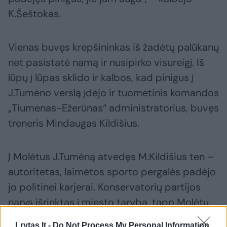
K.Šeštokas.
Vienas buvęs krepšininkas iš žadėtų palūkanų
net pasistatė namą ir nusipirko visureigį. Iš
lūpų į lūpas sklido ir kalbos, kad pinigus į
J.Tumėno verslą įdėjo ir tuometinis komandos
„Tiumenas-Ežerūnas“ administratorius, buvęs
treneris Mindaugas Kildišius.
Į Molėtus J.Tumėną atvedęs M.Kildišius ten –
autoritetas, laimėtos sporto pergalės padėjo
jo politinei karjerai. Konservatorių partijos
narys išrinktas į miesto tarybą, tapo Molėtų
vicemeru.
Lrytas.lt -
Do Not Process My Personal Information