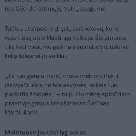
nes bijo dėl artimųjų, vaikų saugumo.
Tačiau atsirado ir drąsių pašnekovų, kurie
rėžė tiesą apie klastingą veikėją. Šie žmonės
tiki, kad viešumu galima jį sustabdyti, užkirsti
kelią tolesnei jo veiklai.
„Jis turi gerą atmintį, moka meluoti. Pas jį
išsivysčiusios ne tos savybės, kokias turi
padorūs žmonės“, – taip J.Tumėną apibūdino
praeityje garsus krepšininkas Šarūnas
Marčiulionis.
Molėtuose jautėsi lyg caras