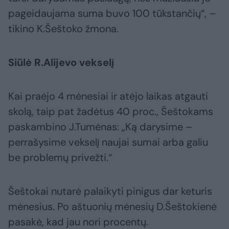
pageidaujama suma buvo 100 tūkstančių“, –
tikino K.Šeštoko žmona.
Siūlė R.Alijevo vekselį
Kai praėjo 4 mėnesiai ir atėjo laikas atgauti
skolą, taip pat žadėtus 40 proc., Šeštokams
paskambino J.Tumėnas: „Ką darysime –
perrašysime vekselį naujai sumai arba galiu
be problemų privežti.“
Šeštokai nutarė palaikyti pinigus dar keturis
mėnesius. Po aštuonių mėnesių D.Šeštokienė
pasakė, kad jau nori procentų.