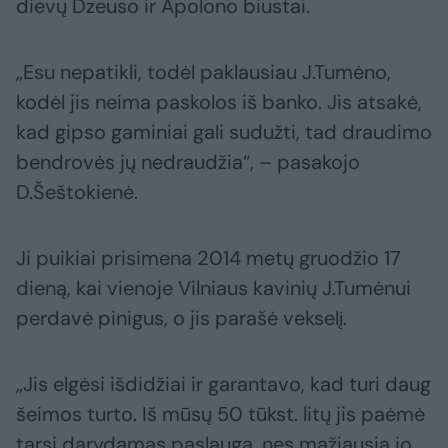
dievų Dzeuso ir Apolono biustai.
„Esu nepatikli, todėl paklausiau J.Tumėno,
kodėl jis neima paskolos iš banko. Jis atsakė,
kad gipso gaminiai gali sudužti, tad draudimo
bendrovės jų nedraudžia“, – pasakojo
D.Šeštokienė.
Ji puikiai prisimena 2014 metų gruodžio 17
dieną, kai vienoje Vilniaus kavinių J.Tumėnui
perdavė pinigus, o jis parašė vekselį.
„Jis elgėsi išdidžiai ir garantavo, kad turi daug
šeimos turto. Iš mūsų 50 tūkst. litų jis paėmė
tarsi darydamas paslaugą, nes mažiausia jo