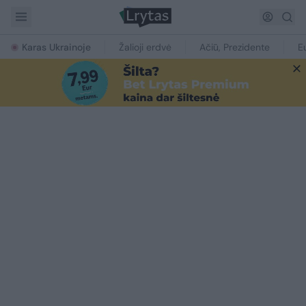
Karas Ukrainoje
Žalioji erdvė
Ačiū, Prezidente
E