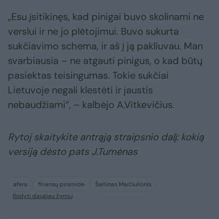
„Esu įsitikinęs, kad pinigai buvo skolinami ne
verslui ir ne jo plėtojimui. Buvo sukurta
sukčiavimo schema, ir aš į ją pakliuvau. Man
svarbiausia – ne atgauti pinigus, o kad būtų
pasiektas teisingumas. Tokie sukčiai
Lietuvoje negali klestėti ir jaustis
nebaudžiami“, – kalbėjo A.Vitkevičius.
Rytoj skaitykite antrąją straipsnio dalį: kokią
versiją dėsto pats J.Tumėnas
afera
finansų piramidė
Šarūnas Marčiulionis
Rodyti daugiau žymių