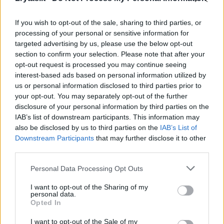
Įtraukė ir artimuosius
If you wish to opt-out of the sale, sharing to third parties, or
processing of your personal or sensitive information for
targeted advertising by us, please use the below opt-out
Gandas apie fantastiškas palūkanas žaibiškai
section to confirm your selection. Please note that after your
opt-out request is processed you may continue seeing
sklido tarp šalies sportininkų, trenerių, jų
interest-based ads based on personal information utilized by
draugų.
us or personal information disclosed to third parties prior to
your opt-out. You may separately opt-out of the further
disclosure of your personal information by third parties on the
Vieno garsaus krepšininko artimasis ryžosi
IAB’s list of downstream participants. This information may
also be disclosed by us to third parties on the
IAB’s List of
parduoti butą, o pinigus patikėjo J.Tumėnui.
Downstream Participants
that may further disclose it to other
third parties.
„J.Tumėnas žadėjo, kad viskas bus gerai. Tad
Personal Data Processing Opt Outs
mano artimas žmogus pardavė butą. Dabar
I want to opt-out of the Sharing of my
personal data.
jo sveikata labai pašlijusi. Manau, J.Tumėnas
Opted In
kūrė finansinę piramidę, o kai nebuvo naujų
I want to opt-out of the Sale of my