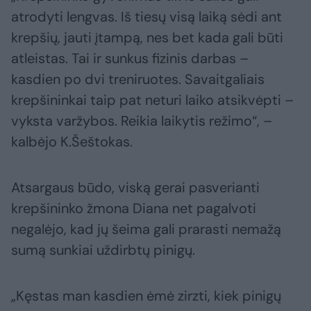
atrodyti lengvas. Iš tiesų visą laiką sėdi ant
krepšių, jauti įtampą, nes bet kada gali būti
atleistas. Tai ir sunkus fizinis darbas –
kasdien po dvi treniruotes. Savaitgaliais
krepšininkai taip pat neturi laiko atsikvėpti –
vyksta varžybos. Reikia laikytis režimo“, –
kalbėjo K.Šeštokas.
Atsargaus būdo, viską gerai pasverianti
krepšininko žmona Diana net pagalvoti
negalėjo, kad jų šeima gali prarasti nemažą
sumą sunkiai uždirbtų pinigų.
„Kęstas man kasdien ėmė zirzti, kiek pinigų