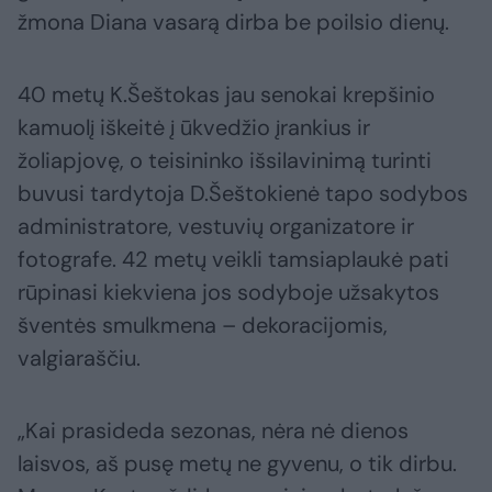
žmona Diana vasarą dirba be poilsio dienų.
40 metų K.Šeštokas jau senokai krepšinio
kamuolį iškeitė į ūkvedžio įrankius ir
žoliapjovę, o teisininko išsilavinimą turinti
buvusi tardytoja D.Šeštokienė tapo sodybos
administratore, vestuvių organizatore ir
fotografe. 42 metų veikli tamsiaplaukė pati
rūpinasi kiekviena jos sodyboje užsakytos
šventės smulkmena – dekoracijomis,
valgiaraščiu.
„Kai prasideda sezonas, nėra nė dienos
laisvos, aš pusę metų ne gyvenu, o tik dirbu.