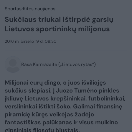
Sportas
Kitos naujienos
Sukčiaus triukai ištirpdė garsių
Lietuvos sportininkų milijonus
2016 m. birželio 19 d. 08:30
Rasa Karmazaitė („Lietuvos rytas“)
Milijonai eurų dingo, o juos išviliojęs
sukčius slepiasi. Į Juozo Tumėno pinkles
įkliuvę Lietuvos krepšininkai, futbolininkai,
verslininkai ištikti šoko. Galimai finansinę
piramidę kūręs veikėjas žadėjo
fantastiškas palūkanas ir visus mulkino
gipsiniais filosofų biustais.