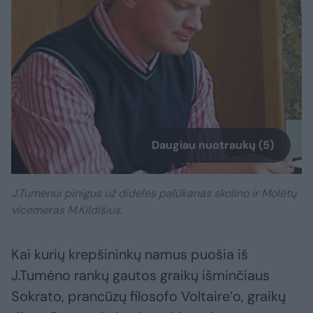
Daugiau nuotraukų (5)
J.Tumėnui pinigus už dideles palūkanas skolino ir Molėtų
vicemeras M.Kildišius.
Kai kurių krepšininkų namus puošia iš
J.Tumėno rankų gautos graikų išminčiaus
Sokrato, prancūzų filosofo Voltaire’o, graikų