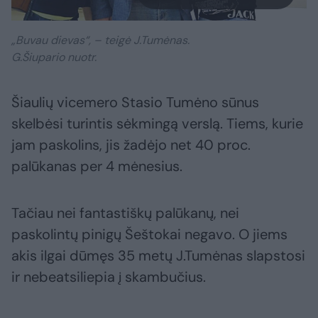
„Buvau dievas“, – teigė J.Tumėnas.
G.Šiupario nuotr.
Šiaulių vicemero Stasio Tumėno sūnus
skelbėsi turintis sėkmingą verslą. Tiems, kurie
jam paskolins, jis žadėjo net 40 proc.
palūkanas per 4 mėnesius.
Tačiau nei fantastiškų palūkanų, nei
paskolintų pinigų Šeštokai negavo. O jiems
akis ilgai dūmęs 35 metų J.Tumėnas slapstosi
ir nebeatsiliepia į skambučius.