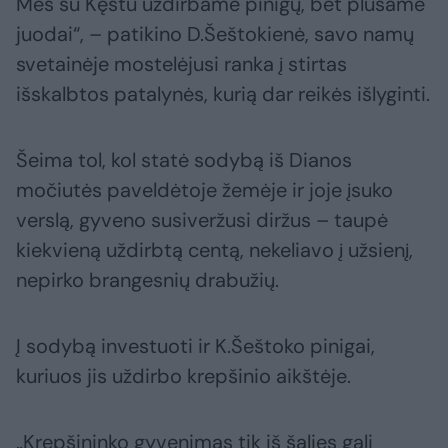
Mes su Kęstu uždirbame pinigų, bet plušame
juodai“, – patikino D.Šeštokienė, savo namų
svetainėje mostelėjusi ranka į stirtas
išskalbtos patalynės, kurią dar reikės išlyginti.
Šeima tol, kol statė sodybą iš Dianos
močiutės paveldėtoje žemėje ir joje įsuko
verslą, gyveno susiveržusi diržus – taupė
kiekvieną uždirbtą centą, nekeliavo į užsienį,
nepirko brangesnių drabužių.
Į sodybą investuoti ir K.Šeštoko pinigai,
kuriuos jis uždirbo krepšinio aikštėje.
„Krepšininko gyvenimas tik iš šalies gali