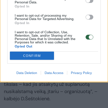
įplaukų, ji lūžo“, – kalbėjo krepšininkas.
Personal Data.
Opted In
I want to opt-out of processing my
Buvusio krepšininko K.Šeštoko ir jo žmonos
Personal Data for Targeted Advertising.
Opted In
Dianos motinos bei garbaus amžiaus
kaimynas ūkininkas taip pat norėjo paauginti
I want to opt-out of Collection, Use,
Retention, Sale, and/or Sharing of my
savo santaupas, sukauptas iš pensijų.
Personal Data that Is Unrelated with the
Purposes for which it was collected.
D.Šeštokienė juos atkalbėjo.
Opted Out
CONFIRM
„Manęs skola nesužlugdys, bet yra žmonių,
kurie prarado visas santaupas ir dar skolinosi,
Data Deletion
Data Access
Privacy Policy
jiems J.Tumėnas gyvenimą sulaužė. Mano
tikslas – kad jis atsakytų už suplanuotą
nusikalstamą veiką, įtariu – organizuotą“, –
kalbėjo D.Šeštokienė.