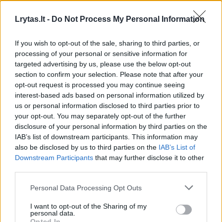
tik trumpalaikę naudą.
Lrytas.lt -
Do Not Process My Personal Information
Taip, grožio procedūros tikrai gali pagerinti
If you wish to opt-out of the sale, sharing to third parties, or
processing of your personal or sensitive information for
odos būklę, bet po keleto dienų efekto
targeted advertising by us, please use the below opt-out
nebelieka. O lankytis pas kosmetologę kas
section to confirm your selection. Please note that after your
opt-out request is processed you may continue seeing
keletą dienų tikrai ne kiekviena galime sau
interest-based ads based on personal information utilized by
leisti. Galite pasimėgauti odą atstatančiomis,
us or personal information disclosed to third parties prior to
your opt-out. You may separately opt-out of the further
drėkinančiomis, prisotinačiomis
disclosure of your personal information by third parties on the
procedūromis, bet labiau susitelkite ties
IAB’s list of downstream participants. This information may
priemonėmis, kurias naudosite norėdami
also be disclosed by us to third parties on the
IAB’s List of
Downstream Participants
that may further disclose it to other
atgauti tinkamą odos būklę.
third parties.
Personal Data Processing Opt Outs
Taigi, apie atstatančias priežiūros priemones.
I want to opt-out of the Sharing of my
Pirmiausia, rinkitės kremus, losjonus ar gelius,
personal data.
Opted In