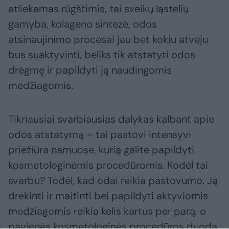
atliekamas rūgštimis, tai sveikų ląstelių
gamyba, kolageno sintezė, odos
atsinaujinimo procesai jau bet kokiu atveju
bus suaktyvinti, beliks tik atstatyti odos
drėgmę ir papildyti ją naudingomis
medžiagomis.
Tikriausiai svarbiausias dalykas kalbant apie
odos atstatymą – tai pastovi intensyvi
priežiūra namuose, kurią galite papildyti
kosmetologinėmis procedūromis. Kodėl tai
svarbu? Todėl, kad odai reikia pastovumo. Ją
drėkinti ir maitinti bei papildyti aktyviomis
medžiagomis reikia kelis kartus per parą, o
pavienės kosmetologinės procedūros duoda