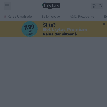
Karas Ukrainoje
Žalioji erdvė
Ačiū, Prezidente
E