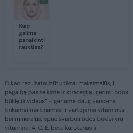
Kaip
galima
panaikinti
raukšles?
O kad rezultatai būtų tikrai maksimalūs, į
pagalbą pasitelkime ir strategiją „gerinti odos
būklę iš vidaus“ – geriame daug vandens,
tinkamai maitinamės ir vartojame vitaminus
bei mineralus, ypač svarbūs odos būklei yra
vitaminai A, C, E, beta karotenas ir