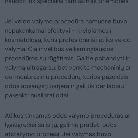
naudoti tik specialiai tam skirtas priemones.
Jei veido valymo procedūra namuose buvo
nepakankamai efektyvi – kreipiamės į
kosmetologą, kuris profesionaliai atliks veido
valymą. Čia ir vėl bus veiksmingiausios
procedūros su rūgštimis. Galite pabandyti ir
valymą ultragarsu, bet venkite mechaninių ar
dermoabrazinių procedurų, kurios pažeidžia
odos apsauginį barjerą ir gali tik dar labiau
pakenkti nualintai odai.
Atlikus tinkamas odos valymo procedūras ar
lygiagrečiai šalia jų, galime pradėti odos
atstatymo procesą. Jei valymas buvo