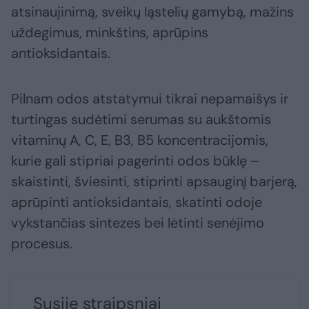
atsinaujinimą, sveikų ląstelių gamybą, mažins
uždegimus, minkštins, aprūpins
antioksidantais.
Pilnam odos atstatymui tikrai nepamaišys ir
turtingas sudėtimi serumas su aukštomis
vitaminų A, C, E, B3, B5 koncentracijomis,
kurie gali stipriai pagerinti odos būklę –
skaistinti, šviesinti, stiprinti apsauginį barjerą,
aprūpinti antioksidantais, skatinti odoje
vykstančias sintezes bei lėtinti senėjimo
procesus.
Susiję straipsniai