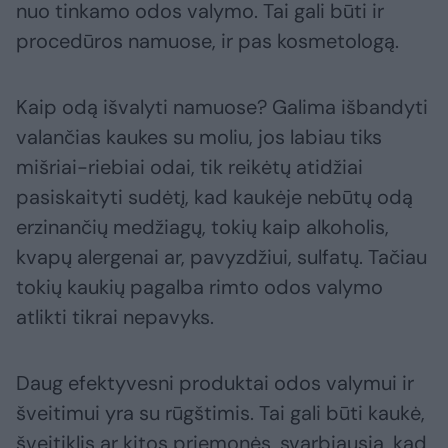
nuo tinkamo odos valymo. Tai gali būti ir
procedūros namuose, ir pas kosmetologą.
Kaip odą išvalyti namuose? Galima išbandyti
valančias kaukes su moliu, jos labiau tiks
mišriai-riebiai odai, tik reikėtų atidžiai
pasiskaityti sudėtį, kad kaukėje nebūtų odą
erzinančių medžiagų, tokių kaip alkoholis,
kvapų alergenai ar, pavyzdžiui, sulfatų. Tačiau
tokių kaukių pagalba rimto odos valymo
atlikti tikrai nepavyks.
Daug efektyvesni produktai odos valymui ir
šveitimui yra su rūgštimis. Tai gali būti kaukė,
šveitiklis ar kitos priemonės, svarbiausia, kad