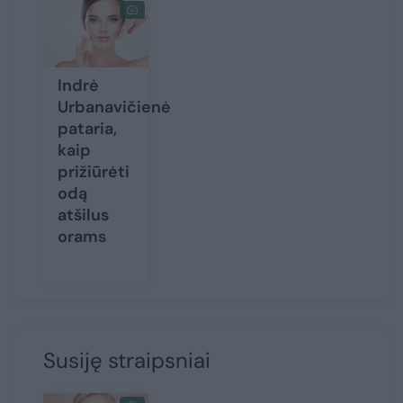
Indrė
Urbanavičienė
pataria,
kaip
prižiūrėti
odą
atšilus
orams
Susiję straipsniai