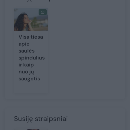
Visa tiesa
apie
saulės
spindulius
ir kaip
nuo jų
saugotis
Susiję straipsniai