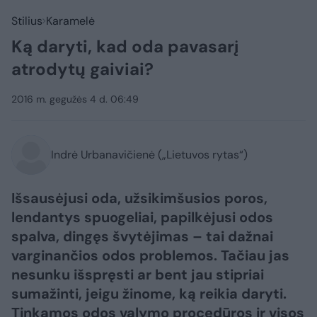
Stilius
Karamelė
Ką daryti, kad oda pavasarį
atrodytų gaiviai?
2016 m. gegužės 4 d. 06:49
Indrė Urbanavičienė („Lietuvos rytas“)
Išsausėjusi oda, užsikimšusios poros,
lendantys spuogeliai, papilkėjusi odos
spalva, dingęs švytėjimas – tai dažnai
varginančios odos problemos. Tačiau jas
nesunku išspręsti ar bent jau stipriai
sumažinti, jeigu žinome, ką reikia daryti.
Tinkamos odos valymo procedūros ir visos