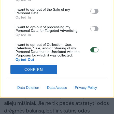
kuriuose gausu drėkinančių medžiagų –
hialurono rūgšties, glicerino, lecitino,
I want to opt-out of the Sale of my
Personal Data.
keramidų, cholesterolio, lipidų,
Opted In
glikozaminoglikanų, gliceridų, riebiųjų rūgščių
I want to opt-out of processing my
Personal Data for Targeted Advertising.
ir proteinų. Šios medžiagos ypač tiks mišriai
Opted In
riebiai odai, kuri negali pasinaudoti natūralių
I want to opt-out of Collection, Use,
aliejų teikiama nauda.
Retention, Sale, and/or Sharing of my
Personal Data that Is Unrelated with the
Purposes for which it was collected.
Opted Out
O sausaodės turėtų bent jau nakčiai naudoti
CONFIRM
maitinamuosius kremus, gausius šiais aliejais
– nakvišų, juodųjų serbentų, agurklės,
abrikosų, alyvuogių, rapsų, sezamų,
Data Deletion
Data Access
Privacy Policy
simondsijų, saldžiųjų migdolų. Tai gali būti ir
aliejų mišiniai. Jie ne tik padės atstatyti odos
drėgmės balansą, bet ir skatins odos