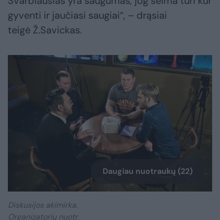
Svarbiausias yra saugumas, jog šeima turi kur
gyventi ir jaučiasi saugiai“, – drąsiai
teigė Ž.Savickas.
Daugiau nuotraukų (22)
Diskusijos akimirka.
Organizatorių nuotr.