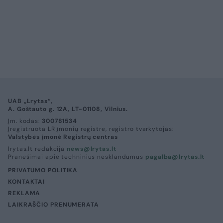
UAB „Lrytas“,
A. Goštauto g. 12A, LT-01108, Vilnius.
Įm. kodas:
300781534
Įregistruota LR įmonių registre, registro tvarkytojas:
Valstybės įmonė Registrų centras
lrytas.lt redakcija
news@lrytas.lt
Pranešimai apie techninius nesklandumus
pagalba@lrytas.lt
PRIVATUMO POLITIKA
KONTAKTAI
REKLAMA
LAIKRAŠČIO PRENUMERATA