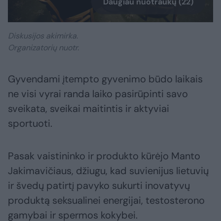
Daugiau nuotraukų (22)
Diskusijos akimirka.
Organizatorių nuotr.
Gyvendami įtempto gyvenimo būdo laikais
ne visi vyrai randa laiko pasirūpinti savo
sveikata, sveikai maitintis ir aktyviai
sportuoti.
Pasak vaistininko ir produkto kūrėjo Manto
Jakimavičiaus, džiugu, kad suvienijus lietuvių
ir švedų patirtį pavyko sukurti inovatyvų
produktą seksualinei energijai, testosterono
gamybai ir spermos kokybei.