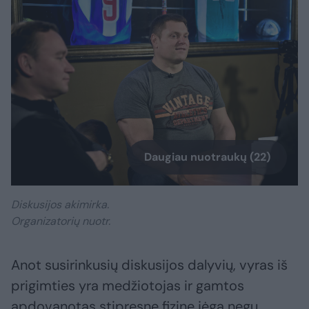
Daugiau nuotraukų (22)
Diskusijos akimirka.
Organizatorių nuotr.
Anot susirinkusių diskusijos dalyvių, vyras iš
prigimties yra medžiotojas ir gamtos
apdovanotas stipresne fizine jėga negu