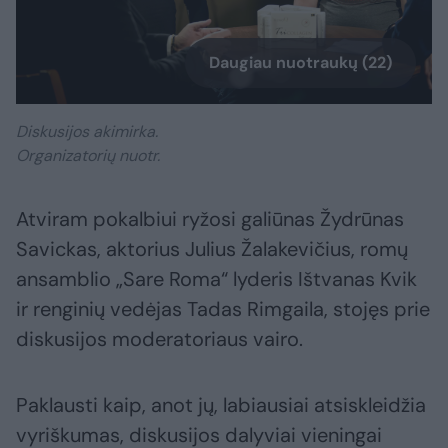
Daugiau nuotraukų (22)
Diskusijos akimirka.
Organizatorių nuotr.
Atviram pokalbiui ryžosi galiūnas Žydrūnas
Savickas, aktorius Julius Žalakevičius, romų
ansamblio „Sare Roma“ lyderis Ištvanas Kvik
ir renginių vedėjas Tadas Rimgaila, stojęs prie
diskusijos moderatoriaus vairo.
Paklausti kaip, anot jų, labiausiai atsiskleidžia
vyriškumas, diskusijos dalyviai vieningai