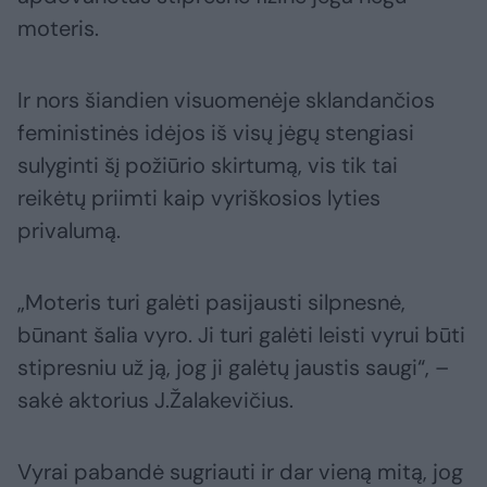
moteris.
Ir nors šiandien visuomenėje sklandančios
feministinės idėjos iš visų jėgų stengiasi
sulyginti šį požiūrio skirtumą, vis tik tai
reikėtų priimti kaip vyriškosios lyties
privalumą.
„Moteris turi galėti pasijausti silpnesnė,
būnant šalia vyro. Ji turi galėti leisti vyrui būti
stipresniu už ją, jog ji galėtų jaustis saugi“, –
sakė aktorius J.Žalakevičius.
Vyrai pabandė sugriauti ir dar vieną mitą, jog