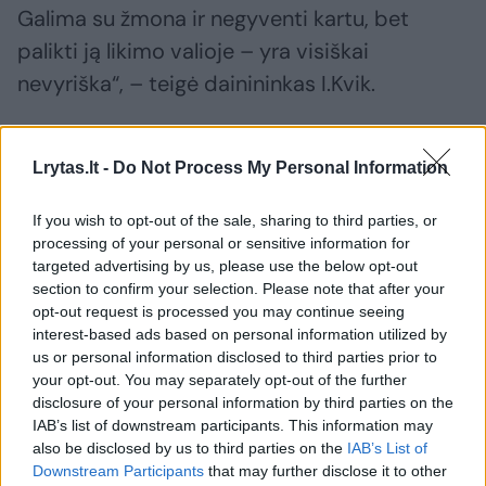
Galima su žmona ir negyventi kartu, bet
palikti ją likimo valioje – yra visiškai
nevyriška“, – teigė dainininkas I.Kvik.
Lrytas.lt -
Do Not Process My Personal Information
If you wish to opt-out of the sale, sharing to third parties, or
processing of your personal or sensitive information for
targeted advertising by us, please use the below opt-out
section to confirm your selection. Please note that after your
opt-out request is processed you may continue seeing
interest-based ads based on personal information utilized by
us or personal information disclosed to third parties prior to
your opt-out. You may separately opt-out of the further
Daugiau nuotraukų (22)
disclosure of your personal information by third parties on the
IAB’s list of downstream participants. This information may
also be disclosed by us to third parties on the
IAB’s List of
Diskusijos akimirka.
Downstream Participants
that may further disclose it to other