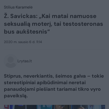
Stilius
Karamelė
Ž. Savickas: „Kai matai namuose
seksualią moterį, tai testosteronas
bus aukštesnis“
2020 m. sausio 6 d. 11:14
Lrytas.lt
Stiprus, neverkiantis, šeimos galva – tokie
stereotipiniai apibūdinimai neretai
panaudojami piešiant tariamai tikro vyro
paveikslą.