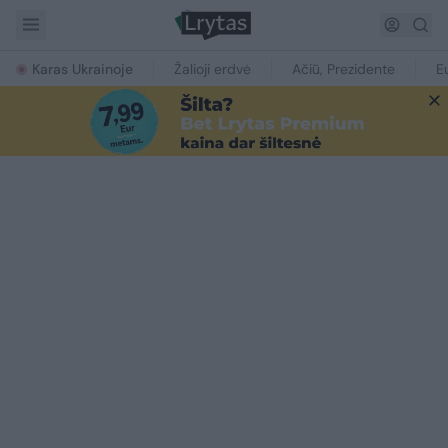
Karas Ukrainoje
Žalioji erdvė
Ačiū, Prezidente
E