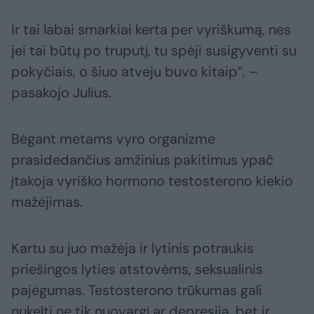
Ir tai labai smarkiai kerta per vyriškumą, nes
jei tai būtų po truputį, tu spėji susigyventi su
pokyčiais, o šiuo atveju buvo kitaip“, –
pasakojo Julius.
Bėgant metams vyro organizme
prasidedančius amžinius pakitimus ypač
įtakoja vyriško hormono testosterono kiekio
mažėjimas.
Kartu su juo mažėja ir lytinis potraukis
priešingos lyties atstovėms, seksualinis
pajėgumas. Testosterono trūkumas gali
nukelti ne tik nuovargį ar depresiją, bet ir