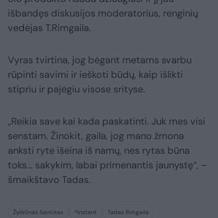
išbandęs diskusijos moderatorius, renginių
vedėjas T.Rimgaila.
Vyras tvirtina, jog bėgant metams svarbu
rūpinti savimi ir ieškoti būdų, kaip išlikti
stipriu ir pajėgiu visose srityse.
„Reikia save kai kada paskatinti. Juk mes visi
senstam. Žinokit, gaila, jog mano žmona
anksti ryte išeina iš namų, nes rytas būna
toks... sakykim, labai primenantis jaunystę“, –
šmaikštavo Tadas.
Žydrūnas Savickas
^Instant
Tadas Rimgaila