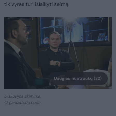
tik vyras turi išlaikyti šeimą.
Daugiau nuotraukų (22)
Diskusijos akimirka.
Organizatorių nuotr.