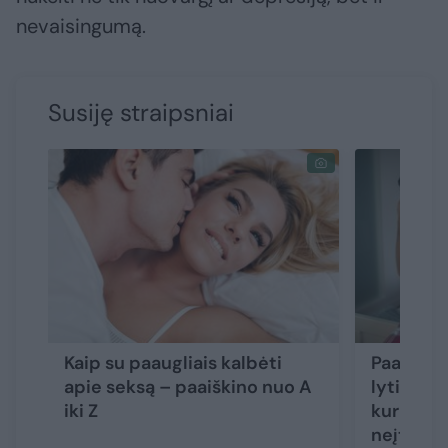
nevaisingumą.
Susiję straipsniai
Kaip su paaugliais kalbėti
Paaiškin
apie seksą – paaiškino nuo A
lytinis p
iki Z
kurias pr
neįtarėt