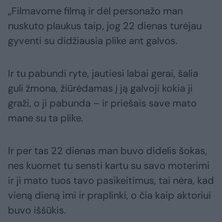
„Filmavome filmą ir dėl personažo man
nuskuto plaukus taip, jog 22 dienas turėjau
gyventi su didžiausia plike ant galvos.
Ir tu pabundi ryte, jautiesi labai gerai, šalia
guli žmona, žiūrėdamas į ją galvoji kokia ji
graži, o ji pabunda – ir priešais save mato
mane su ta plike.
Ir per tas 22 dienas man buvo didelis šokas,
nes kuomet tu sensti kartu su savo moterimi
ir ji mato tuos tavo pasikeitimus, tai nėra, kad
vieną dieną imi ir praplinki, o čia kaip aktoriui
buvo iššūkis.