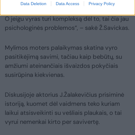
Data Deletion
Data Access
Privacy Policy
O jeigu vyras turi kompleksą dėl to, tai čia jau
psichologinės problemos“, – sakė Ž.Savickas.
Mylimos moters palaikymas skatina vyro
pasitikėjimą savimi, tačiau kaip bebūtų, su
amžiumi ateinančiais išvaizdos pokyčiais
susirūpina kiekvienas.
Diskusijoje aktorius J.Žalakevičius prisiminė
istoriją, kuomet dėl vaidmens teko kuriam
laikui atsisveikinti su vešliais plaukais, o tai
vyrui nemenkai kirto per savivertę.