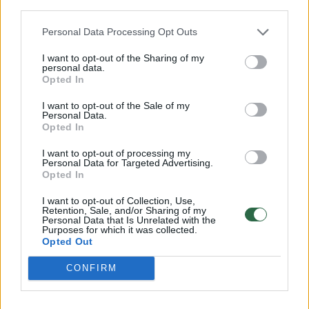
Organizatorių nuotr.
third parties.
Personal Data Processing Opt Outs
Diskusijos komanda gavo ir rečiau
I want to opt-out of the Sharing of my
visuomenėje garsiai aptariamą klausimą apie
personal data.
Opted In
vyriško pasididžiavimo dydžio svarbą.
I want to opt-out of the Sale of my
Personal Data.
Opted In
Kad ir kokie mitai vyrautų visuomenėje, vyrai
I want to opt-out of processing my
priėjo bendros išvados, kad svarbiausia ne
Personal Data for Targeted Advertising.
Opted In
dydis, o bendras poros tarpusavio
pasitikėjimas.
I want to opt-out of Collection, Use,
Retention, Sale, and/or Sharing of my
Personal Data that Is Unrelated with the
Purposes for which it was collected.
„Penio dydžio svarbumas atsiranda tuomet,
Opted Out
kai būni su moterimi ir, manau, kiekviena
CONFIRM
moteris susiranda savo vyrą, kuris atitinka
jos įsivaizdavimus.