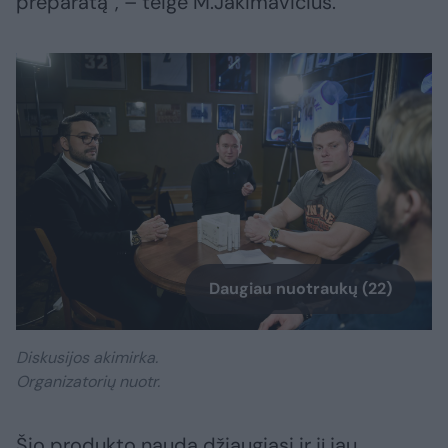
preparatą“, – teigė M.Jakimavičius.
Daugiau nuotraukų (22)
Diskusijos akimirka.
Organizatorių nuotr.
Šio produkto nauda džiaugiasi ir jį jau