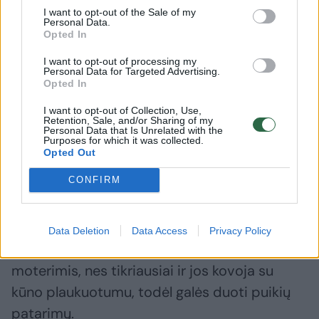
I want to opt-out of the Sale of my
Personal Data.
Jei pacientams nenustatomi hormoniniai
Opted In
pakitimai ir nediagnozuojamos jokios ligos,
I want to opt-out of processing my
didelė tikimybė, jog padidėjusį plaukuotumą
Personal Data for Targeted Advertising.
Opted In
nulėmė tiesiog genetika.
I want to opt-out of Collection, Use,
Retention, Sale, and/or Sharing of my
Personal Data that Is Unrelated with the
Įdomu tai, jog žmogaus rasė taip pat turi
Purposes for which it was collected.
Opted Out
įtakos jo plaukuotumui. Mokslininkai teigia,
jog Europos, Vidurio Rytų bei Pietų Azijos
CONFIRM
moterys yra labiau linkę į hirsutizmą.
Data Deletion
Data Access
Privacy Policy
Geriausia yra pasitarti su savo šeimos
moterimis, nes tikriausiai ir jos kovoja su
kūno plaukuotumu, todėl galės duoti puikių
patarimų.