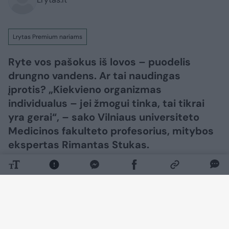
Lrytas Premium nariams
Ryte vos pašokus iš lovos – puodelis
drungno vandens. Ar tai naudingas
įprotis? „Kiekvieno organizmas
individualus – jei žmogui tinka, tai tikrai
yra gerai“, – sako Vilniaus universiteto
Medicinos fakulteto profesorius, mitybos
ekspertas Rimantas Stukas.