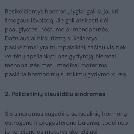
Besikeičiantys hormonų lygiai gali sujaukti
žmogaus išvaizdą. Jie gali atsirasti dėl
paauglystės, nėštumo ar menopauzės.
Dažniausiai hirsutizmą sukeliantys
pasikeitimai yra trumpalaikiai, tačiau vis tiek
vertėtų apsilankyti pas gydytoją. Neretai
menopauzės metu medikai moterims
paskiria hormoninių sutrikimų gydymo kursą.
2. Policistinių kiaušidžių sindromas
Šis sindromas sugadina seksualinių hormonų
estrogeno ir progesterono balansą, todėl nuo
jo kenčiančios moterys skundžiasi