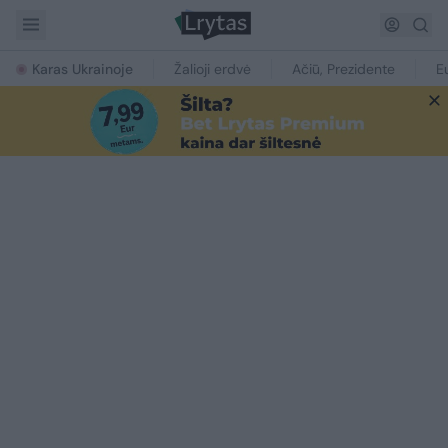
Karas Ukrainoje
Žalioji erdvė
Ačiū, Prezidente
E