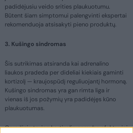
padidėjusiu veido srities plaukuotumu.
Būtent šiam simptomui palengvinti ekspertai
rekomenduoja atsisakyti pieno produktų.
3. Kušingo sindromas
Šis sutrikimas atsiranda kai adrenalino
liaukos pradeda per dideliai kiekiais gaminti
kortizolį — kraujospūdį reguliuojantį hormoną.
Kušingo sindromas yra gan rimta liga ir
vienas iš jos požymių yra padidėjęs kūno
plaukuotumas.
Gera žinia ta, jog kortizolio gamybą efektyviai