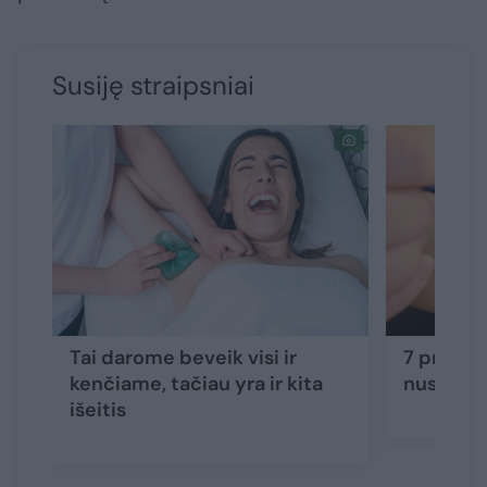
Susiję straipsniai
Tai darome beveik visi ir
7 priežas
kenčiame, tačiau yra ir kita
nustoti š
išeitis