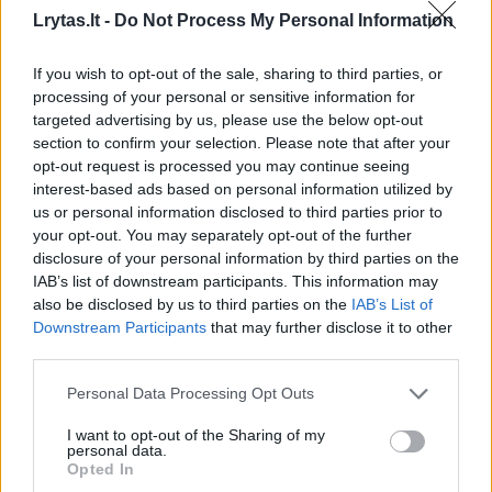
sumažinti gali vaistai, operacijos ar gydymas
Lrytas.lt -
Do Not Process My Personal Information
radiacija.
If you wish to opt-out of the sale, sharing to third parties, or
processing of your personal or sensitive information for
4. Medikamentai
targeted advertising by us, please use the below opt-out
section to confirm your selection. Please note that after your
opt-out request is processed you may continue seeing
Vakarų pasaulyje pamėgta hormoninė
interest-based ads based on personal information utilized by
us or personal information disclosed to third parties prior to
kontracepcija taip pat gali sukelti hirsutizmą.
your opt-out. You may separately opt-out of the further
Ypač dažnai moterys, naudojančios tokias
disclosure of your personal information by third parties on the
IAB’s list of downstream participants. This information may
priemones, skundžiasi smakro srityje
also be disclosed by us to third parties on the
IAB’s List of
atsiradusiais plaukeliais. Tokius nemalonumus
Downstream Participants
that may further disclose it to other
third parties.
taip pat gali sukelti ir sportininkų naudojami
steroidai.
Personal Data Processing Opt Outs
I want to opt-out of the Sharing of my
personal data.
5. Genetika
Opted In