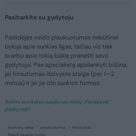
Pasitarkite su gydytoju
Padidėjęs veido plaukuotumas nebūtinai
byloja apie sunkias ligas, tačiau vis tiek
svarbu apie tokią būklę pranešti savo
gydytojui. Pas specialistą apsilankyti būtina,
jei hirsutizmas išsivystė staiga (per 1—2
metus) ir jei jis itin sunkios formos.
Sekite sveikatos naujienas mūsų „Facebook“
paskyroje!​
hormonų veikla
plaukuotumas
hirsutizmas
Rodyti daugiau žymių