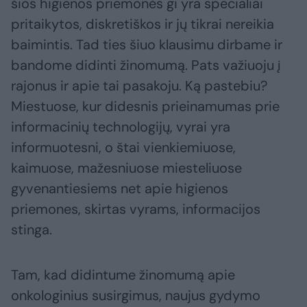
šios higienos priemonės gi yra specialiai
pritaikytos, diskretiškos ir jų tikrai nereikia
baimintis. Tad ties šiuo klausimu dirbame ir
bandome didinti žinomumą. Pats važiuoju į
rajonus ir apie tai pasakoju. Ką pastebiu?
Miestuose, kur didesnis prieinamumas prie
informacinių technologijų, vyrai yra
informuotesni, o štai vienkiemiuose,
kaimuose, mažesniuose miesteliuose
gyvenantiesiems net apie higienos
priemones, skirtas vyrams, informacijos
stinga.
Tam, kad didintume žinomumą apie
onkologinius susirgimus, naujus gydymo