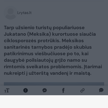
Lrytas.lt
Tarp užsienio turistų populiariuose
Jukatano (Meksika) kurortuose siaučia
ciklosporozės protrūkis. Meksikos
sanitarinės tarnybos pradėjo skubius
patikrinimus viešbučiuose po to, kai
daugybė poilsiautojų grįžo namo su
rimtomis sveikatos problemomis. Įtarimai
nukreipti į užterštą vandenį ir maistą.