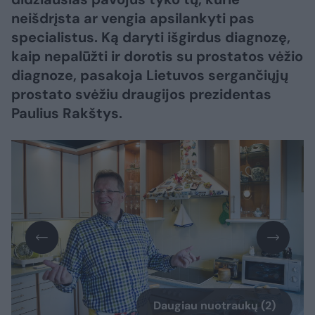
neišdrįsta ar vengia apsilankyti pas
specialistus. Ką daryti išgirdus diagnozę,
kaip nepalūžti ir dorotis su prostatos vėžio
diagnoze, pasakoja Lietuvos sergančiųjų
prostato svėžiu draugijos prezidentas
Paulius Rakštys.
Daugiau nuotraukų (2)