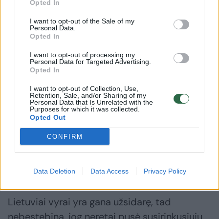
Opted In
neatsakys, nesibelsi – neatidarys“. Tą ir reikia
daryti. Dar pastebiu tendenciją, jog į
I want to opt-out of the Sale of my
Personal Data.
susitikimus pasikalbėti apie vyrų sveikatą
Opted In
ateina ir moterys. Tad jų vaidmuo yra itin
I want to opt-out of processing my
Personal Data for Targeted Advertising.
svarbus. Gi moterys labai jaučia vyrų
Opted In
nuotaikos svyravimus, o tam, be abejonės,
I want to opt-out of Collection, Use,
įtakos turi ir tokie klausimai kaip erekcijos ar
Retention, Sale, and/or Sharing of my
Personal Data that Is Unrelated with the
šlapinimosi sutrikimai. Liūdna, tačiau tokios
Purposes for which it was collected.
Opted Out
ligos kaip prostatos vėžys, pasitaiko,
CONFIRM
priverčia vyrus net ranką prieš save pakelti,
todėl labai svarbus tampa aplinkos
palaikymas.
Data Deletion
Data Access
Privacy Policy
Lietuviai vyrai yra gana užsidarę, tad
nebestebina, jog neretai pusė susirinkusiųjų