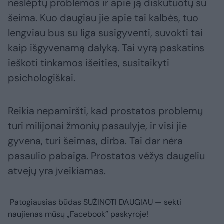
neslėptų problemos ir apie ją diskutuotų su
šeima. Kuo daugiau jie apie tai kalbės, tuo
lengviau bus su liga susigyventi, suvokti tai
kaip išgyvenamą dalyką. Tai vyrą paskatins
ieškoti tinkamos išeities, susitaikyti
psichologiškai.
Reikia nepamiršti, kad prostatos problemų
turi milijonai žmonių pasaulyje, ir visi jie
gyvena, turi šeimas, dirba. Tai dar nėra
pasaulio pabaiga. Prostatos vėžys daugeliu
atvejų yra įveikiamas.
Patogiausias būdas
SUŽINOTI DAUGIAU
— sekti
naujienas mūsų „Facebook” paskyroje!