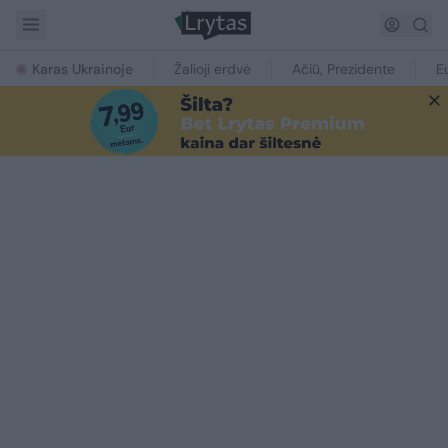
Karas Ukrainoje
Žalioji erdvė
Ačiū, Prezidente
E