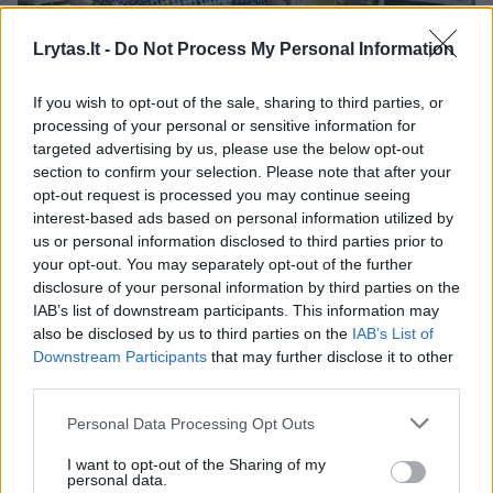
Lrytas.lt -
Do Not Process My Personal Information
Daugiau nuotraukų (2)
If you wish to opt-out of the sale, sharing to third parties, or
processing of your personal or sensitive information for
Paulius Rakštys
targeted advertising by us, please use the below opt-out
V.Ščiavinsko nuotr.
section to confirm your selection. Please note that after your
opt-out request is processed you may continue seeing
interest-based ads based on personal information utilized by
– Apklausos rodo, kad vyrai itin baiminasi
us or personal information disclosed to third parties prior to
your opt-out. You may separately opt-out of the further
prarasti vyriškumą, tad prostatos
disclosure of your personal information by third parties on the
klausimai yra itin jautrūs, o ką kalbėti apie
IAB’s list of downstream participants. This information may
also be disclosed by us to third parties on the
IAB’s List of
šlapimo nelaikymą. Kaip padrąsinti,
Downstream Participants
that may further disclose it to other
paprotinti vyrus, kad jie ryžtųsi laiku
third parties.
pasitikrinti ir gydytis?
Personal Data Processing Opt Outs
I want to opt-out of the Sharing of my
– Žinote, yra tokia patarlė: „Nepaklausi –
personal data.