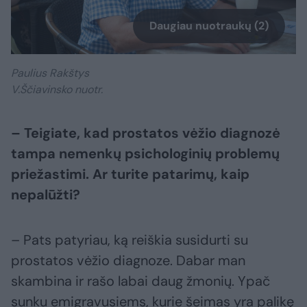
Daugiau nuotraukų (2)
Paulius Rakštys
V.Ščiavinsko nuotr.
– Teigiate, kad prostatos vėžio diagnozė
tampa nemenkų psichologinių problemų
priežastimi. Ar turite patarimų, kaip
nepalūžti?
– Pats patyriau, ką reiškia susidurti su
prostatos vėžio diagnoze. Dabar man
skambina ir rašo labai daug žmonių. Ypač
sunku emigravusiems, kurie šeimas yra palikę