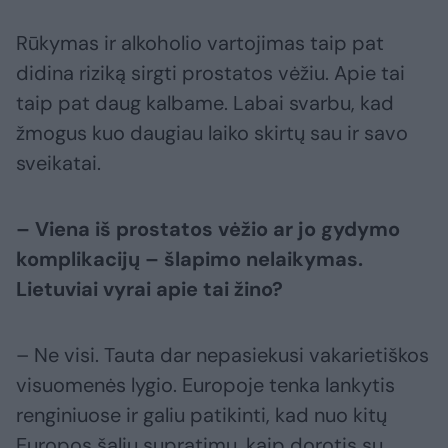
Rūkymas ir alkoholio vartojimas taip pat
didina riziką sirgti prostatos vėžiu. Apie tai
taip pat daug kalbame. Labai svarbu, kad
žmogus kuo daugiau laiko skirtų sau ir savo
sveikatai.
– Viena iš prostatos vėžio ar jo gydymo
komplikacijų – šlapimo nelaikymas.
Lietuviai vyrai apie tai žino?
– Ne visi. Tauta dar nepasiekusi vakarietiškos
visuomenės lygio. Europoje tenka lankytis
renginiuose ir galiu patikinti, kad nuo kitų
Europos šalių supratimu, kaip dorotis su