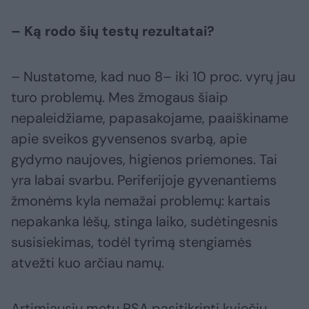
– Ką rodo šių testų rezultatai?
– Nustatome, kad nuo 8– iki 10 proc. vyrų jau
turo problemų. Mes žmogaus šiaip
nepaleidžiame, papasakojame, paaiškiname
apie sveikos gyvensenos svarbą, apie
gydymo naujoves, higienos priemones. Tai
yra labai svarbu. Periferijoje gyvenantiems
žmonėms kyla nemažai problemų: kartais
nepakanka lėšų, stinga laiko, sudėtingesnis
susisiekimas, todėl tyrimą stengiamės
atvežti kuo arčiau namų.
Artimiausiu metu PSA pasitikrinti kviečiu