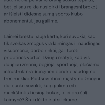
bet jei sau reikia nusipirkti brangesnį brokolį
ar išleisti didesnę sumą sporto klubo
abonementui, jau gailime.
Laimei bręsta nauja karta, kuri suvokia, kad
tik sveikas žmogus yra laimingas ir naudingas
visuomenei, darbo rinkai, gali turėti
pridėtinės vertės. Džiugu matyti, kad vis
daugiau žmonių bėgioja, sportuoja, plečiama
infrastruktūra, įrengiami bendro naudojimo
treniruokliai. Postsovietinio mąstymo žmogui
dar sunku suvokti, kaip galima eiti
mankštintis tiesiog laukan, o jei pro šalį
kaimynė? Štai dėl to ir atsiliekame.