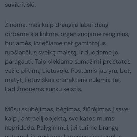
savikritiški.
Žinoma, mes kaip draugija labai daug
dirbame šia linkme, organizuojame renginius,
buriamės, kviečiame net gamintojus,
ruošiančius sveiką maistą, ir duodame jo
paragauti. Taip siekiame sumažinti prostatos
vėžio plitimą Lietuvoje. Postūmis jau yra, bet,
matyt, lietuviškas charakteris nulemia tai,
kad žmonėms sunku keistis.
Mūsų skubėjimas, bėgimas, žiūrėjimas į save
kaip į antraeilį objektą, sveikatos mums
neprideda. Palyginimui, jei turime brangų
automobilį, perkame brangiausius tepalus,