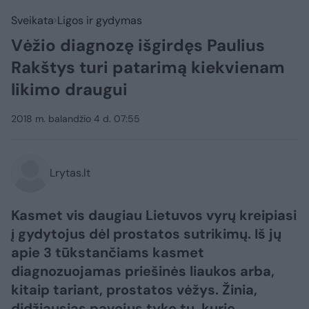
Sveikata
Ligos ir gydymas
Vėžio diagnozę išgirdęs Paulius
Rakštys turi patarimą kiekvienam
likimo draugui
2018 m. balandžio 4 d. 07:55
Lrytas.lt
Kasmet vis daugiau Lietuvos vyrų kreipiasi
į gydytojus dėl prostatos sutrikimų. Iš jų
apie 3 tūkstančiams kasmet
diagnozuojamas priešinės liaukos arba,
kitaip tariant, prostatos vėžys. Žinia,
didžiausias pavojus tyko tų, kurie