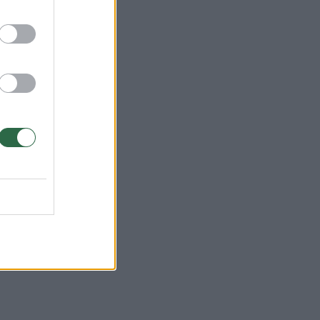
nas
ias