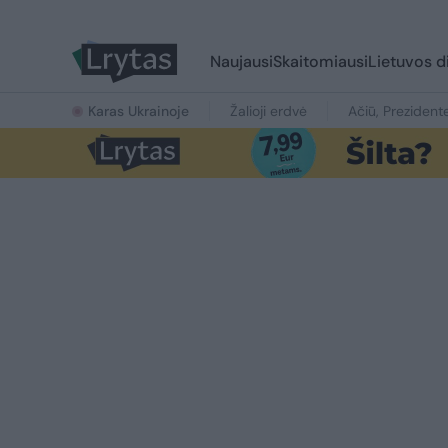
Naujausi
Skaitomiausi
Lietuvos d
Karas Ukrainoje
Žalioji erdvė
Ačiū, Prezident