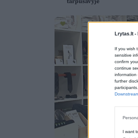
tarpusavyje
Lrytas.lt -
If you wish 
sensitive in
confirm you
continue se
information 
further disc
participants
Downstream 
Persona
I want t