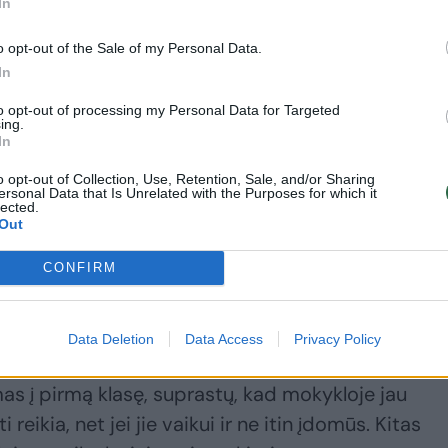
In
o opt-out of the Sale of my Personal Data.
In
etape turi atlikti vis kitas gyvenimo užduotis,
ai pirmoji vaikystė, kai vaikui 2- 6 metai yra vie
to opt-out of processing my Personal Data for Targeted
ing.
arpių: pasaulis nuolat plečiasi ir darosi
In
au ir šiame amžiuje yra priverstas spręsti pirmąs
o opt-out of Collection, Use, Retention, Sale, and/or Sharing
ersonal Data that Is Unrelated with the Purposes for which it
 – išmokti kalbėti, išmokti bendrauti su
lected.
atskirti, kas gera, kas bloga, susiformuoti bendrą
Out
CONFIRM
pokytis vaiko gyvenime – kaip jį jam paruošti?
Data Deletion
Data Access
Privacy Policy
as į pirmą klasę, suprastų, kad mokykloje jau
 reikia, net jei jie vaikui ir ne itin įdomūs. Kitas