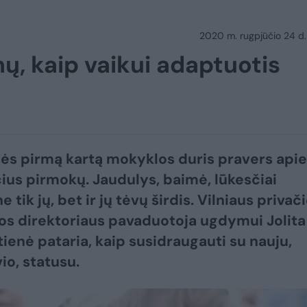
2020 m. rugpjūčio 24 d.
mų, kaip vaikui adaptuotis
tės pirmą kartą mokyklos duris pravers apie
ius pirmokų. Jaudulys, baimė, lūkesčiai
e tik jų, bet ir jų tėvų širdis. Vilniaus privač
os direktoriaus pavaduotoja ugdymui Jolita
ienė pataria, kaip susidraugauti su nauju,
io, statusu.