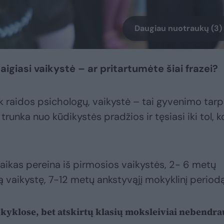
Daugiau nuotraukų (3)
igiasi vaikystė – ar pritartumėte šiai frazei?
ak raidos psichologų, vaikystė – tai gyvenimo tarp
trunka nuo kūdikystės pradžios ir tęsiasi iki tol, k
vaikas pereina iš pirmosios vaikystės, 2- 6 metų
ją vaikystę, 7-12 metų ankstyvąjį mokyklinį periodą
kyklose, bet atskirtų klasių moksleiviai nebendra