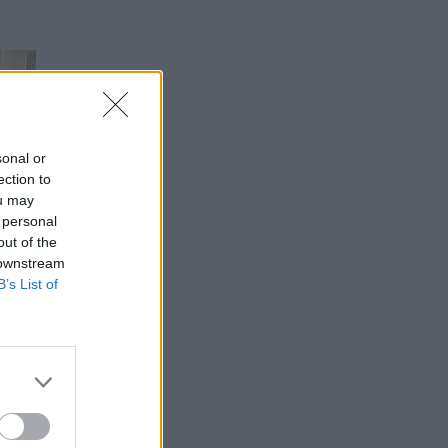
sonal or
ection to
ou may
 personal
out of the
 downstream
B’s List of