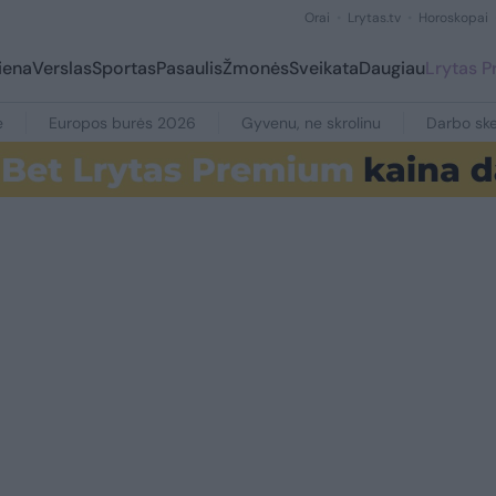
Orai
Lrytas.tv
Horoskopai
iena
Verslas
Sportas
Pasaulis
Žmonės
Sveikata
Daugiau
Lrytas 
e
Europos burės 2026
Gyvenu, ne skrolinu
Darbo ske