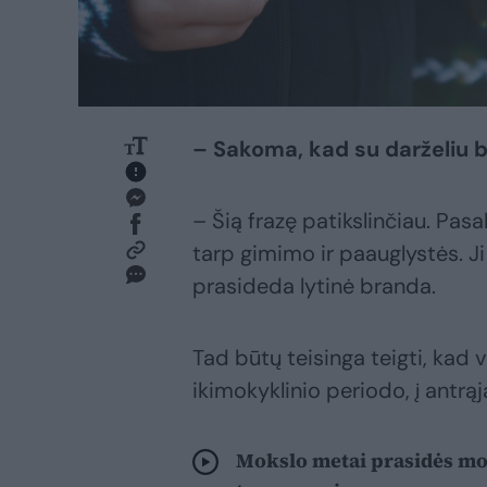
– Sakoma, kad su darželiu ba
– Šią frazę patikslinčiau. Pas
tarp gimimo ir paauglystės. Ji 
prasideda lytinė branda.
Tad būtų teisinga teigti, kad 
ikimokyklinio periodo, į antrą
Mokslo metai prasidės mo