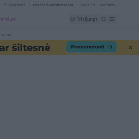
TV programa
Laikraščio prenumerata
Lrytas EN
Kontaktai
Premium
Prisijungti
lbimai