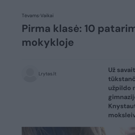
Tėvams
Vaikai
Pirma klasė: 10 patari
mokykloje
Už savai
Lrytas.lt
tūkstanč
užpildo n
gimnazij
Knystaut
moksleiv