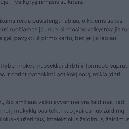
je – vaikų lyginimasis su kitais.
ams reikia pasistengti labiau, o kitiems sekasi
būti ruošiamas jau nuo pirmosios vaikystės: jis tur
s gali pavykti iš pirmo karto, bet jei jis labiau
trybę, mokyti nuosekliai dirbti ir formuoti suprat
r norint patenkinti bet kokį norą, reikia įdėti
mų šio amžiaus vaikų gyvenime yra žaidimai, tad
imui į mokyklą pasitelkti kuo įvairesnius žaidimų
inius-siužetinius, intelektinius žaidimus, žaidimu