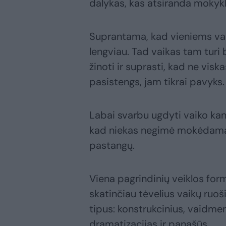
dalykas, kas atsiranda mokyklo
Suprantama, kad vieniems vaik
lengviau. Tad vaikas tam turi 
žinoti ir suprasti, kad ne viska
pasistengs, jam tikrai pavyks.
Labai svarbu ugdyti vaiko kan
kad niekas negimė mokėdamas i
pastangų.
Viena pagrindinių veiklos for
skatinčiau tėvelius vaikų ruoš
tipus: konstrukcinius, vaidmen
dramatizacijas ir panašūs