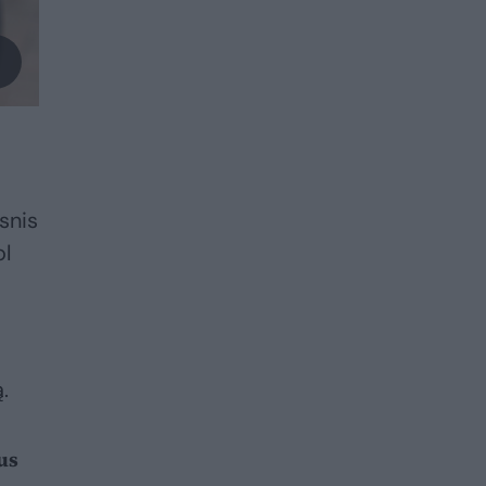
snis
ol
.
us