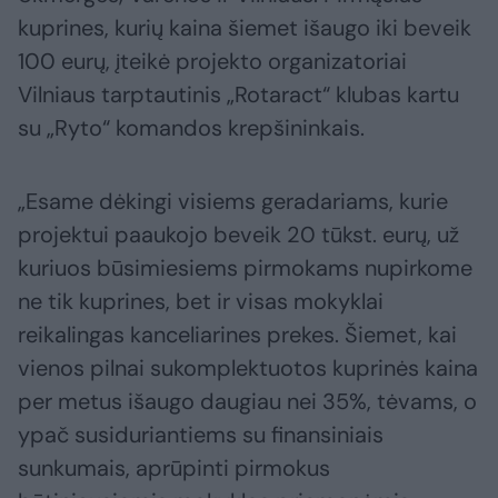
kuprines, kurių kaina šiemet išaugo iki beveik
100 eurų, įteikė projekto organizatoriai
Vilniaus tarptautinis „Rotaract“ klubas kartu
su „Ryto“ komandos krepšininkais.
„Esame dėkingi visiems geradariams, kurie
projektui paaukojo beveik 20 tūkst. eurų, už
kuriuos būsimiesiems pirmokams nupirkome
ne tik kuprines, bet ir visas mokyklai
reikalingas kanceliarines prekes. Šiemet, kai
vienos pilnai sukomplektuotos kuprinės kaina
per metus išaugo daugiau nei 35%, tėvams, o
ypač susiduriantiems su finansiniais
sunkumais, aprūpinti pirmokus