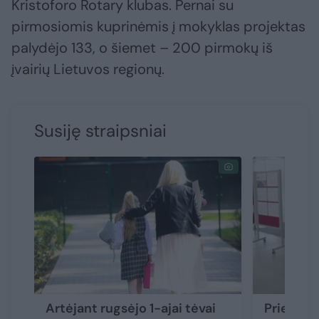
Kristoforo Rotary klubas. Pernai su
pirmosiomis kuprinėmis į mokyklas projektas
palydėjo 133, o šiemet – 200 pirmokų iš
įvairių Lietuvos regionų.
Susiję straipsniai
Artėjant rugsėjo 1-ajai tėvai
Prieš st