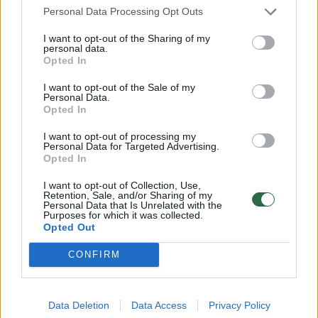
estafetėse ir sportavo vedami Sostinės
Personal Data Processing Opt Outs
krepšinio mokyklos trenerių. Pirmokams
I want to opt-out of the Sharing of my
personal data.
surengtos šventės vaišėmis pasirūpino
Opted In
restoranas „PlusPlusPlus“ , o gaiviaisiais
I want to opt-out of the Sale of my
gėrimais – bendrovė „Vaisių sultys“. Įspūdžių
Personal Data.
Opted In
kupiną sportišką dieną vainikavo iš
I want to opt-out of processing my
krepšininkų rankų gauta pirmoji kuprinė.
Personal Data for Targeted Advertising.
Opted In
I want to opt-out of Collection, Use,
Pasak Trakų rajono Paramos šeimai ir
Retention, Sale, and/or Sharing of my
Personal Data that Is Unrelated with the
vaikams centro socialinės darbuotojos
Purposes for which it was collected.
Opted Out
Nijolės Korkazienės, šventės Vilniuje ir
susitikimo su krepšininkais pirmokai laukė su
CONFIRM
nerimu, nes visai dienai teko išvykti iš namų,
atsiskirti nuo tėvų. „Žinoma, labiausiai vaikus
Data Deletion
Data Access
Privacy Policy
nudžiugino naujos kuprinės, kurias