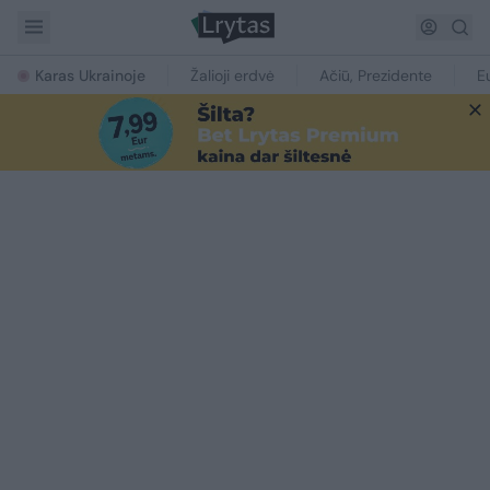
Karas Ukrainoje
Žalioji erdvė
Ačiū, Prezidente
E