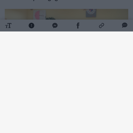
Daugiau nuotraukų (2)
Kartu su juo priklausomybių ir savižudybių
prevencijos tema Vilniaus rajono mokyklose
atviras diskusijas rengianti priklausomybių
konsultantė Aistė Kudzytė pristato