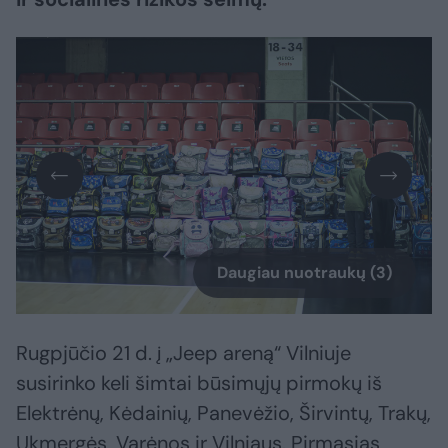
Daugiau nuotraukų (3)
Rugpjūčio 21 d. į „Jeep areną“ Vilniuje
susirinko keli šimtai būsimųjų pirmokų iš
Elektrėnų, Kėdainių, Panevėžio, Širvintų, Trakų,
Ukmergės, Varėnos ir Vilniaus. Pirmąsias