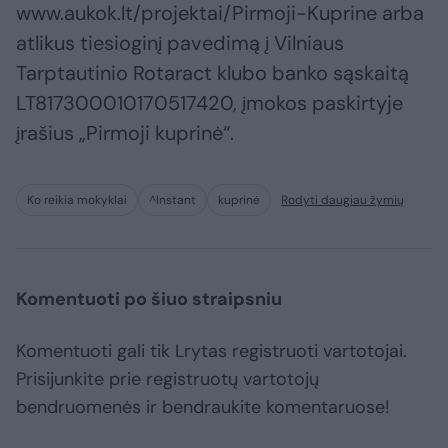
www.aukok.lt/projektai/Pirmoji-Kuprine arba
atlikus tiesioginį pavedimą į Vilniaus
Tarptautinio Rotaract klubo banko sąskaitą
LT817300010170517420, įmokos paskirtyje
įrašius „Pirmoji kuprinė“.
Ko reikia mokyklai
^Instant
kuprinė
Rodyti daugiau žymių
Komentuoti po šiuo straipsniu
Komentuoti gali tik Lrytas registruoti vartotojai.
Prisijunkite prie registruotų vartotojų
bendruomenės ir bendraukite komentaruose!