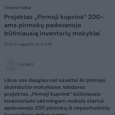
Tėvams
Vaikai
Projektas „Pirmoji kuprinė“ 200-
ams pirmokų padovanojo
būtiniausią inventorių mokyklai
2022 m. rugpjūčio 22 d. 11:48
Lrytas.lt
Likus vos daugiau nei savaitei iki pirmojo
skambučio mokyklose, labdaros
projektas „Pirmoji kuprinė“ būtiniausiu
inventoriumi sėkmingam mokslo startui
apdovanojo 200 pirmokų iš nepasiturinčių
ir socialinės rizikos šeimų.