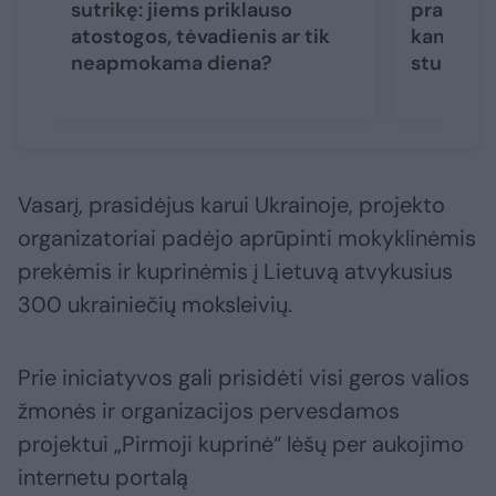
sutrikę: jiems priklauso
pradžią –
atostogos, tėvadienis ar tik
kam turi
neapmokama diena?
studentai
Vasarį, prasidėjus karui Ukrainoje, projekto
organizatoriai padėjo aprūpinti mokyklinėmis
prekėmis ir kuprinėmis į Lietuvą atvykusius
300 ukrainiečių moksleivių.
Prie iniciatyvos gali prisidėti visi geros valios
žmonės ir organizacijos pervesdamos
projektui „Pirmoji kuprinė“ lėšų per aukojimo
internetu portalą