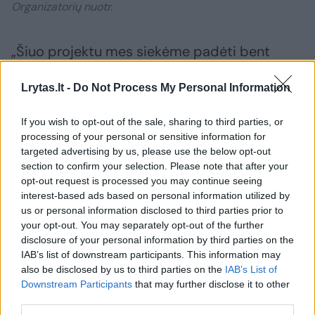
Organizatorių nuotr.
„Šiuo projektu mes siekėme padėti bent
keletui šimtų ypač skurdžiai gyvenančių
Lrytas.lt -
Do Not Process My Personal Information
vaikų. Jiems didelį džiaugsmą suteikė ne tik
naujos kuprinės, bet ir galimybė apsilankyti
If you wish to opt-out of the sale, sharing to third parties, or
Vilniuje krepšinio arenoje, susipažinti su
processing of your personal or sensitive information for
targeted advertising by us, please use the below opt-out
„Ryto“ krepšininkais, kartu pasportuoti ir
section to confirm your selection. Please note that after your
pasivaržyti. Geros emocijos ir neišdildomi
opt-out request is processed you may continue seeing
interest-based ads based on personal information utilized by
įspūdžiai suteiks vaikams daugiau drąsos ir
us or personal information disclosed to third parties prior to
pasitikėjimo savimi pirmą kartą žengiant per
your opt-out. You may separately opt-out of the further
mokyklos slenkstį“, – neabejoja G.Trimbel.
disclosure of your personal information by third parties on the
IAB’s list of downstream participants. This information may
also be disclosed by us to third parties on the
IAB’s List of
Downstream Participants
that may further disclose it to other
Krepšinio arenoje kartu su „Ryto“ komandos
third parties.
krepšininkais būsimieji pirmokai dalyvavo