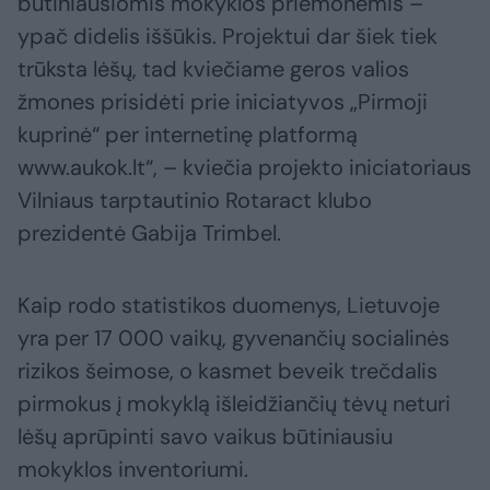
būtiniausiomis mokyklos priemonėmis –
ypač didelis iššūkis. Projektui dar šiek tiek
trūksta lėšų, tad kviečiame geros valios
žmones prisidėti prie iniciatyvos „Pirmoji
kuprinė“ per internetinę platformą
www.aukok.lt“, – kviečia projekto iniciatoriaus
Vilniaus tarptautinio Rotaract klubo
prezidentė Gabija Trimbel.
Kaip rodo statistikos duomenys, Lietuvoje
yra per 17 000 vaikų, gyvenančių socialinės
rizikos šeimose, o kasmet beveik trečdalis
pirmokus į mokyklą išleidžiančių tėvų neturi
lėšų aprūpinti savo vaikus būtiniausiu
mokyklos inventoriumi.