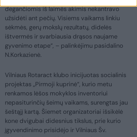
degančiomis iš laimės akimis nekantravo
užsidėti ant pečių. Visiems vaikams linkiu
sėkmės, gerų mokslų rezultatų, didelės
ištvermės ir svarbiausia drąsos naujame
gyvenimo etape“, – palinkėjimu pasidalino
N.Korkazienė.
Vilniaus Rotaract klubo inicijuotas socialinis
projektas „Pirmoji kuprinė“, kurio metu
renkamos lėšos mokyklos inventoriui
nepasiturinčių šeimų vaikams, surengtas jau
šeštąjį kartą. Šiemet organizatoriai išsikėlė
kone dvigubai didesnius tikslus, prie kurio
įgyvendinimo prisidėjo ir Vilniaus Šv.