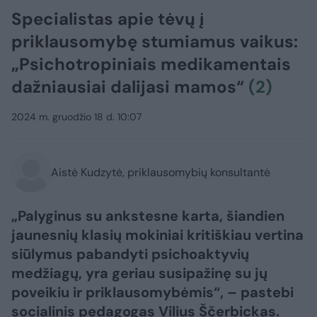
Specialistas apie tėvų į
priklausomybę stumiamus vaikus:
„Psichotropiniais medikamentais
dažniausiai dalijasi mamos“
(2)
2024 m. gruodžio 18 d. 10:07
Aistė Kudzytė, priklausomybių konsultantė
„Palyginus su ankstesne karta, šiandien
jaunesnių klasių mokiniai kritiškiau vertina
siūlymus pabandyti psichoaktyvių
medžiagų, yra geriau susipažinę su jų
poveikiu ir priklausomybėmis“, – pastebi
socialinis pedagogas Vilius Ščerbickas.