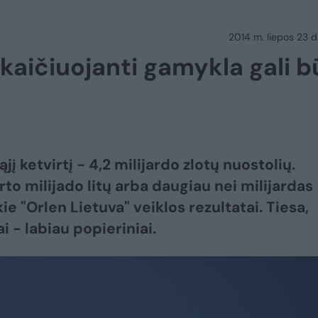
2014 m. liepos 23 d.
skaičiuojanti gamykla gali b
jį ketvirtį - 4,2 milijardo zlotų nuostolių.
rto milijado litų arba daugiau nei milijardas
ie "Orlen Lietuva" veiklos rezultatai. Tiesa,
i - labiau popieriniai.