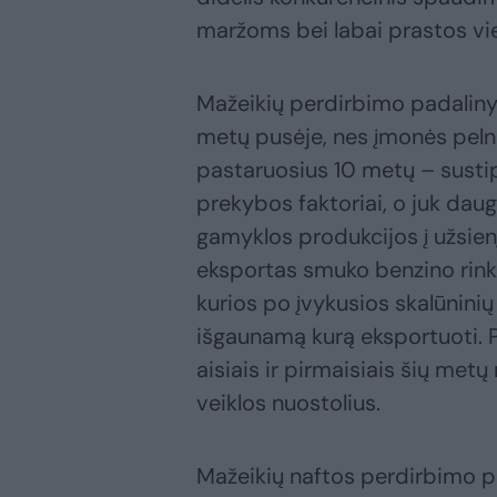
maržoms bei labai prastos vie
Mažeikių perdirbimo padalinyj
metų pusėje, nes įmonės pel
pastaruosius 10 metų – sustipr
prekybos faktoriai, o juk dau
gamyklos produkcijos į užsienį
eksportas smuko benzino rinko
kurios po įvykusios skalūninių
išgaunamą kurą eksportuoti. 
aisiais ir pirmaisiais šių met
veiklos nuostolius.
Mažeikių naftos perdirbimo p