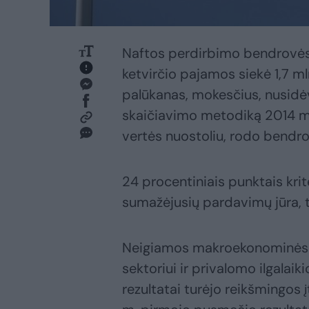
Naftos perdirbimo bendrovės 
ketvirčio pajamos siekė 1,7 ml
palūkanas, mokesčius, nusidėv
skaičiavimo metodiką 2014 m. a
vertės nuostoliu, rodo bendro
24 procentiniais punktais kri
sumažėjusių pardavimų jūra, ta
Neigiamos makroekonominės a
sektoriui ir privalomo ilgalai
rezultatai turėjo reikšmingos 