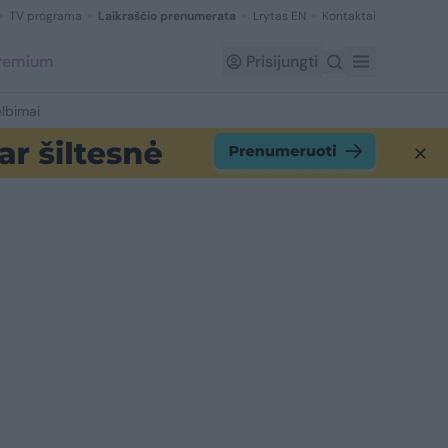
TV programa
Laikraščio prenumerata
Lrytas EN
Kontaktai
Premium
Prisijungti
lbimai