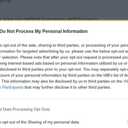
tams.
 kad po naftos koncerno atliktų savo
žėjimo testų paaiškėjo, kad patirti dėl
Do Not Process My Personal Information
kė 5 mlrd. Lenkijos zlotų, todėl
įsigyti įmonės aktyvai buvo naudojami
to opt-out of the sale, sharing to third parties, or processing of your per
formation for targeted advertising by us, please use the below opt-out s
tų pusmečio bendrovės nuostoliai prieš
r selection. Please note that after your opt-out request is processed y
ėjimą ir amortizaciją (EBTDA) siekė 3,2
eing interest-based ads based on personal information utilized by us or
disclosed to third parties prior to your opt-out. You may separately opt-
siai vertės mažėjimo nuostolių koncernui
losure of your personal information by third parties on the IAB’s list of
dalinio – čia rodiklis siekia 4,2 mlrd.
. This information may also be disclosed by us to third parties on the
IA
os perdirbimo segmente „Unipetrol Group“
Participants
that may further disclose it to other third parties.
ln. zlotų, o perdirbimo padaliniuose
ze“ iš viso 104 mln. zlotų.
l Data Processing Opt Outs
o opt-out of the Sharing of my personal data.
rezultatus švelnino tik mūsų Nenumatytų