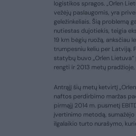
logistikos spragos. „Orlen Li
vežėjų paslaugomis, yra prive
geležinkeliais. Šią problemą ga
nutiestas dujotiekis, teigia ek
19 km bėgių ruožą, anksčiau l
trumpesniu keliu per Latviją.
statybų buvo „Orlen Lietuva“
rengti ir 2013 metų pradžioje,
Antrąjį šių metų ketvirtį „Orle
naftos perdirbimo maržas pa
pirmąjį 2014 m. pusmetį EBIT
įvertinimo metodą, sumažėjo 
ilgalaikio turto nurašymo, kur