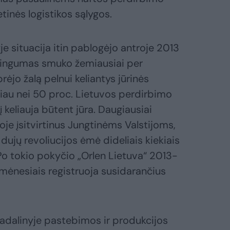
tinės logistikos sąlygos.
e situacija itin pablogėjo antroje 2013
ningumas smuko žemiausiai per
ėjo žalą pelnui keliantys jūrinės
giau nei 50 proc. Lietuvos perdirbimo
 keliauja būtent jūra. Daugiausiai
je įsitvirtinus Jungtinėms Valstijoms,
 dujų revoliucijos ėmė dideliais kiekiais
Po tokio pokyčio „Orlen Lietuva“ 2013-
ų mėnesiais registruoja susidarančius
adalinyje pastebimos ir produkcijos