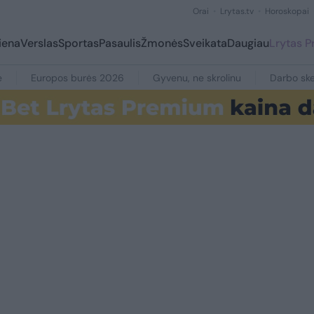
Orai
Lrytas.tv
Horoskopai
iena
Verslas
Sportas
Pasaulis
Žmonės
Sveikata
Daugiau
Lrytas 
e
Europos burės 2026
Gyvenu, ne skrolinu
Darbo ske