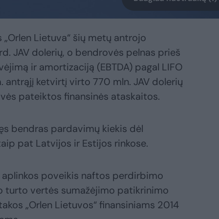
„Orlen Lietuva“ šių metų antrojo
rd. JAV dolerių, o bendrovės pelnas prieš
ėjimą ir amortizaciją (EBTDA) pagal LIFO
ntrąjį ketvirtį virto 770 mln. JAV dolerių
vės pateiktos finansinės ataskaitos.
tęs bendras pardavimų kiekis dėl
ip pat Latvijos ir Estijos rinkose.
plinkos poveikis naftos perdirbimo
kio turto vertės sumažėjimo patikrinimo
įtakos „Orlen Lietuvos“ finansiniams 2014