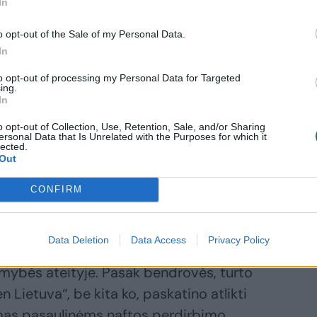
In
s, kuris padėjo pagerinti bendrovės
ftos perdirbimo maržų padidėjimas 2014
o opt-out of the Sale of my Personal Data.
at šiek tiek sumažino neigiamus bendrovės
In
sąlyga stabiliai Mažeikių naftos
to opt-out of processing my Personal Data for Targeted
ing.
eiklai ir toliau išlieka visų sąnaudų,
In
imas“, – sakė „Orlen Lietuva“ generalinis
o opt-out of Collection, Use, Retention, Sale, and/or Sharing
ersonal Data that Is Unrelated with the Purposes for which it
lected.
Out
irbimo sektoriuje atspindi ilgalaikio
CONFIRM
testai. Taikoma apskaitos sistema ir
kaitos standartai reikalauja, kad kas
Data Deletion
Data Access
Privacy Policy
ertės patikrinimas, kurio metu nustatomos
imybės ateityje. Pasak bendrovės, turto
 Lietuva“, be kita ko, paskatino atlikti
mas pasaulinėms naftos perdirbimo