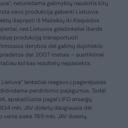
etuva“, neturėdama galimybių naudotis kitų
rsta savo produkciją gabenti Lietuvos
lėtų išspręsti iš Mažeikių iki Klaipėdos
spertai, nes Lietuvos geležinkeliai išardė
eidusį produkciją transportuoti
 Pirmosios derybos dėl galimų dujotiekio
 pradėtos dar 2007 metais – susitikimai
 tačiau kol kas rezultatų nepasiekta.
n Lietuva“ lanksčiai reagavo į pagerėjusias
didindama perdirbimo pajėgumus. Todėl
DA, apskaičiuota pagal LIFO atsargų
834 mln. JAV dolerių daugiausia dėl
io vertė siekė 769 mln. JAV dolerių.