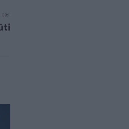
 09:11
ūti