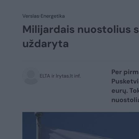
Verslas
Energetika
Milijardais nuostolius 
uždaryta
Per pirmą
ELTA ir lrytas.lt inf.
Pusketvi
eurų. Tok
nuostolia