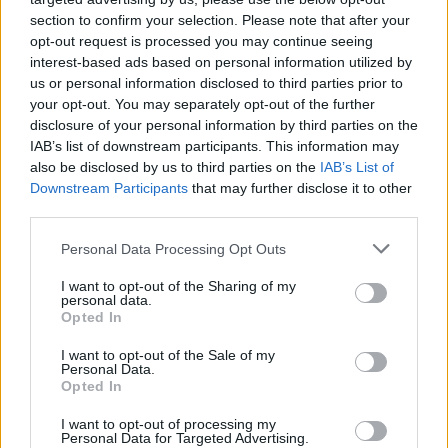
išskirti ilgesniam laikotarpiui“, – „Žinių radijo“
section to confirm your selection. Please note that after your
eteryje kalbėjo N.Mačiulis.
opt-out request is processed you may continue seeing
interest-based ads based on personal information utilized by
us or personal information disclosed to third parties prior to
your opt-out. You may separately opt-out of the further
Jo nuomone, Vilniaus savivaldybės
disclosure of your personal information by third parties on the
pasiūlytas sprendimas iš esmės reiškia, kad
IAB’s list of downstream participants. This information may
šilumos tiekimo įmonės ar Vilniaus
also be disclosed by us to third parties on the
IAB’s List of
Downstream Participants
that may further disclose it to other
savivaldybė pasiskolins ir trumpuoju
third parties.
laikotarpiu padengs tas sąskaitas, kurios
Personal Data Processing Opt Outs
būtų gerokai didesnės, nei tokio mechanizmo
netaikant. Tik kitais metais gyventojai už tai
I want to opt-out of the Sharing of my
personal data.
susimokės. Pasak banko atstovo, tai tam
Opted In
tikras apsidraudimas, kad dalis namų ūkių
I want to opt-out of the Sale of my
Personal Data.
nepatirtų didelio šildymo kainų šuolio.
Opted In
I want to opt-out of processing my
Personal Data for Targeted Advertising.