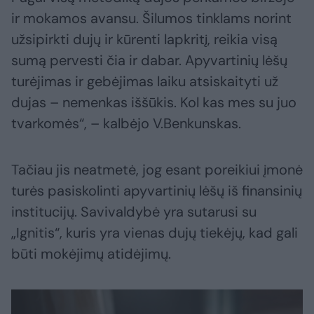
ir mokamos avansu. Šilumos tinklams norint
užsipirkti dujų ir kūrenti lapkritį, reikia visą
sumą pervesti čia ir dabar. Apyvartinių lėšų
turėjimas ir gebėjimas laiku atsiskaityti už
dujas – nemenkas iššūkis. Kol kas mes su juo
tvarkomės“, – kalbėjo V.Benkunskas.
Tačiau jis neatmetė, jog esant poreikiui įmonė
turės pasiskolinti apyvartinių lėšų iš finansinių
institucijų. Savivaldybė yra sutarusi su
„Ignitis“, kuris yra vienas dujų tiekėjų, kad gali
būti mokėjimų atidėjimų.