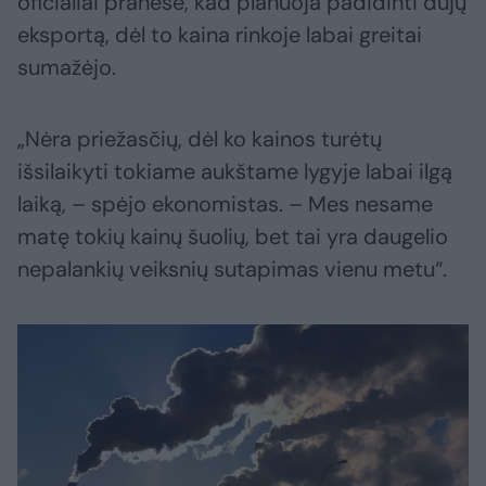
oficialiai pranešė, kad planuoja padidinti dujų
eksportą, dėl to kaina rinkoje labai greitai
sumažėjo.
„Nėra priežasčių, dėl ko kainos turėtų
išsilaikyti tokiame aukštame lygyje labai ilgą
laiką, – spėjo ekonomistas. – Mes nesame
matę tokių kainų šuolių, bet tai yra daugelio
nepalankių veiksnių sutapimas vienu metu“.