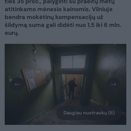
ties 35 proc., palyginti su praeitų metų
atitinkamo mėnesio kainomis. Vilniuje
bendra mokėtinų kompensacijų už
šildymą suma gali didėti nuo 1,5 iki 6 mln.
eurų.
Daugiau nuotraukų (6)