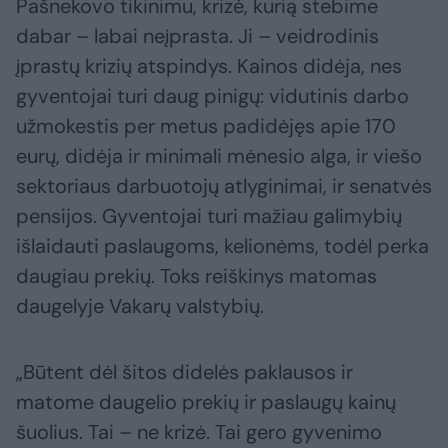
Pašnekovo tikinimu, krizė, kurią stebime
dabar – labai neįprasta. Ji – veidrodinis
įprastų krizių atspindys. Kainos didėja, nes
gyventojai turi daug pinigų: vidutinis darbo
užmokestis per metus padidėjęs apie 170
eurų, didėja ir minimali mėnesio alga, ir viešo
sektoriaus darbuotojų atlyginimai, ir senatvės
pensijos. Gyventojai turi mažiau galimybių
išlaidauti paslaugoms, kelionėms, todėl perka
daugiau prekių. Toks reiškinys matomas
daugelyje Vakarų valstybių.
„Būtent dėl šitos didelės paklausos ir
matome daugelio prekių ir paslaugų kainų
šuolius. Tai – ne krizė. Tai gero gyvenimo