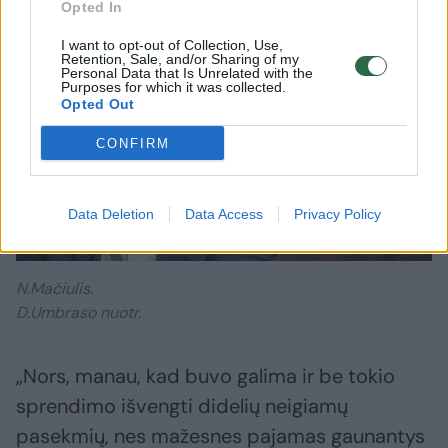
Opted In
I want to opt-out of Collection, Use,
Retention, Sale, and/or Sharing of my
Personal Data that Is Unrelated with the
Purposes for which it was collected.
Opted Out
CONFIRM
Data Deletion
Data Access
Privacy Policy
Daugiau nuotraukų (6)
N.Mačiulis.
D.Umbraso nuotr.
„Nors, manau, kad buvo galima ir be tokio
sprendimo išvengti didelių neigiamų
pasekmių, nes mažesnes pajamas gaunantys