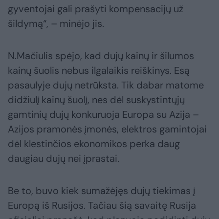
gyventojai gali prašyti kompensacijų už
šildymą“, – minėjo jis.
N.Mačiulis spėjo, kad dujų kainų ir šilumos
kainų šuolis nebus ilgalaikis reiškinys. Esą
pasaulyje dujų netrūksta. Tik dabar matome
didžiulį kainų šuolį, nes dėl suskystintųjų
gamtinių dujų konkuruoja Europa su Azija –
Azijos pramonės įmonės, elektros gamintojai
dėl klestinčios ekonomikos perka daug
daugiau dujų nei įprastai.
Be to, buvo kiek sumažėjęs dujų tiekimas į
Europą iš Rusijos. Tačiau šią savaitę Rusija