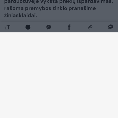
parduotuvėje vyksta prekių išpardavimas,
rašoma premybos tinklo pranešime
žiniasklaidai.
Daugiau nuotraukų (1)
„Šis sekmadienis, rugpjūčio 9 d., bus
paskutinė Vilniuje, adresu Minties g. 58,