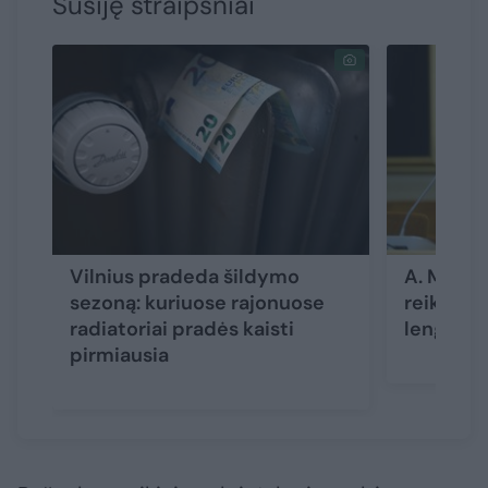
Susiję straipsniai
Vilnius pradeda šildymo
A. Mazuro
sezoną: kuriuose rajonuose
reiktų p
radiatoriai pradės kaisti
lengvata
pirmiausia