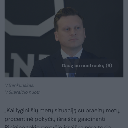
Daugiau nuotraukų (6)
V.Benkunskas.
V.Skaraičio nuotr.
„Kai lygini šių metų situaciją su praeitų metų,
procentinė pokyčių išraiška gąsdinanti.
Piniginė tokio pokyčio išraiška nėra tokia