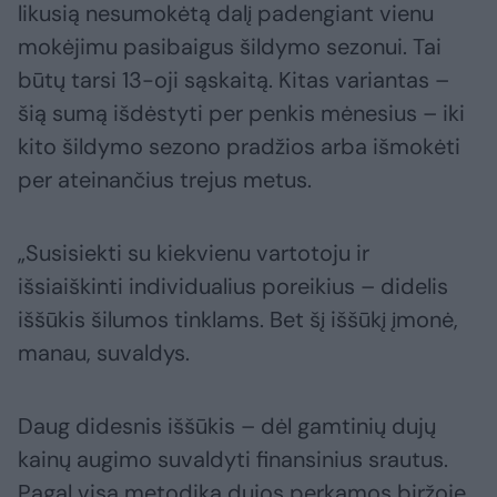
likusią nesumokėtą dalį padengiant vienu
mokėjimu pasibaigus šildymo sezonui. Tai
būtų tarsi 13-oji sąskaitą. Kitas variantas –
šią sumą išdėstyti per penkis mėnesius – iki
kito šildymo sezono pradžios arba išmokėti
per ateinančius trejus metus.
„Susisiekti su kiekvienu vartotoju ir
išsiaiškinti individualius poreikius – didelis
iššūkis šilumos tinklams. Bet šį iššūkį įmonė,
manau, suvaldys.
Daug didesnis iššūkis – dėl gamtinių dujų
kainų augimo suvaldyti finansinius srautus.
Pagal visą metodiką dujos perkamos biržoje