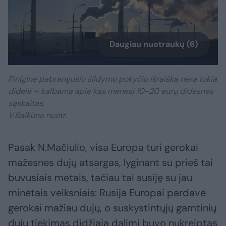
Daugiau nuotraukų (6)
Piniginė pabrangusio šildymo pokyčio išraiška nėra tokia
didelė – kalbama apie kas mėnesį 10-20 eurų didesnes
sąskaitas.
V.Balkūno nuotr.
Pasak N.Mačiulio, visa Europa turi gerokai
mažesnes dujų atsargas, lyginant su prieš tai
buvusiais metais, tačiau tai susiję su jau
minėtais veiksniais: Rusija Europai pardavė
gerokai mažiau dujų, o suskystintųjų gamtinių
dujų tiekimas didžiąja dalimi buvo nukreiptas