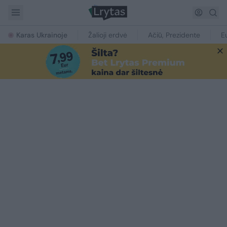
Karas Ukrainoje
Žalioji erdvė
Ačiū, Prezidente
E