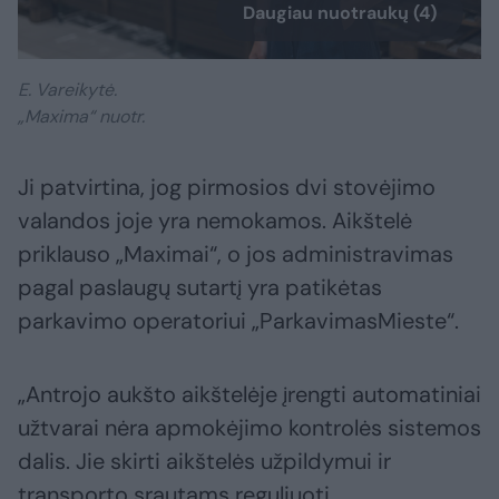
Daugiau nuotraukų (4)
E. Vareikytė.
„Maxima“ nuotr.
Ji patvirtina, jog pirmosios dvi stovėjimo
valandos joje yra nemokamos. Aikštelė
priklauso „Maximai“, o jos administravimas
pagal paslaugų sutartį yra patikėtas
parkavimo operatoriui „ParkavimasMieste“.
„Antrojo aukšto aikštelėje įrengti automatiniai
užtvarai nėra apmokėjimo kontrolės sistemos
dalis. Jie skirti aikštelės užpildymui ir
transporto srautams reguliuoti.