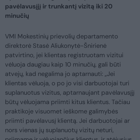
pavėlavusįjį ir trunkantį vizitą iki 20
minučių
VMI Mokestinių prievolių departamento
direktorė Stasė Aliukonytė-Šnirienė
patvirtino, jei klientas registruotam vizitui
vėluoja daugiau kaip 10 minučių, gali būti
atvejų, kad negalima jo aptarnauti: „Jei
klientas vėluoja, o po jo visi darbuotojai turi
suplanuotus vizitus, aptarnaujant pavėlavusįjį
būtų vėluojama priimti kitus klientus. Tačiau
praktikoje visuomet ieškome galimybės
priimti pavėlavusį klientą. Jei darbuotojai ar
nors vienas jų suplanuotų vizitų neturi,
priimame ir vėluojančius klientus, ir atėjusius