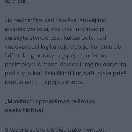
už 9 Eur.
Jis nesiginčija, kad teisiškai stovėjimo
aikštelė yra teisi, nes visa informacija
surašyta stende. „Esu kaltas pats, kad
vadovavausi logika toje vietoje, kur smulkiu
šriftu daug prirašyta. Įspėju tautiečius
pasimokyti iš mano klaidos ir raginu daryti tą
patį t. y. pilnai išsiaiškinti kur įvažiuojate prieš
įvažiuojant“, – įspėjo vilnietis.
„Maxima“: sprendimas priimtas
neatsitiktinai
Situaciją sutiko plačiau pakomentuoti