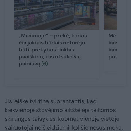
„Maximoje“ – prekė, kurios
Mėsėdžių
čia jokiais būdais neturėjo
kaista ka
būti: prekybos tinklas
kam ruoš
paaiškino, kas užsuko šią
pusmetį
painiavą
(6)
Jis laiške tvirtina suprantantis, kad
kiekvienoje stovėjimo aikštelėje taikomos
skirtingos taisyklės, kuomet vienoje vietoje
vairuotojai neišleidžiami, kol šie nesusimoka,