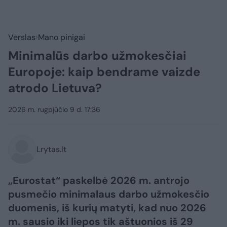
Verslas
Mano pinigai
Minimalūs darbo užmokesčiai
Europoje: kaip bendrame vaizde
atrodo Lietuva?
2026 m. rugpjūčio 9 d. 17:36
Lrytas.lt
„Eurostat“ paskelbė 2026 m. antrojo
pusmečio minimalaus darbo užmokesčio
duomenis, iš kurių matyti, kad nuo 2026
m. sausio iki liepos tik aštuonios iš 29