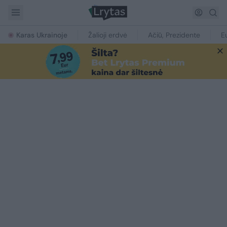
Karas Ukrainoje
Žalioji erdvė
Ačiū, Prezidente
E