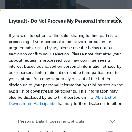
Lrytas.lt -
Do Not Process My Personal Information
If you wish to opt-out of the sale, sharing to third parties, or
processing of your personal or sensitive information for
targeted advertising by us, please use the below opt-out
section to confirm your selection. Please note that after your
opt-out request is processed you may continue seeing
Daugiau nuotraukų (4)
interest-based ads based on personal information utilized by
us or personal information disclosed to third parties prior to
your opt-out. You may separately opt-out of the further
disclosure of your personal information by third parties on the
Nori įspėti kitus
IAB’s list of downstream participants. This information may
also be disclosed by us to third parties on the
IAB’s List of
Downstream Participants
that may further disclose it to other
„Susidūriau su netikėta situacija dėl
third parties.
parkavimo“, – dėsto Andrius naujienų
Personal Data Processing Opt Outs
portalui
Lrytas
adresuotame laiške.