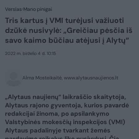
Verslas
Mano pinigai
Tris kartus į VMI turėjusi važiuoti
dzūkė nusivylė: „Greičiau pėsčia iš
savo kaimo būčiau atėjusi į Alytų“
2022 m. birželio 4 d. 10:15
Alma Mosteikaitė, www.alytausnaujienos.lt
„Alytaus naujienų“ laikraščio skaitytoja,
Alytaus rajono gyventoja, kurios pavardė
redakcijai žinoma, po apsilankymo
Valstybinės mokesčių inspekcijos (VMI)
Alytaus padalinyje tvarkant žemės
pardavimo reikalus liko nusivylusi. Čia