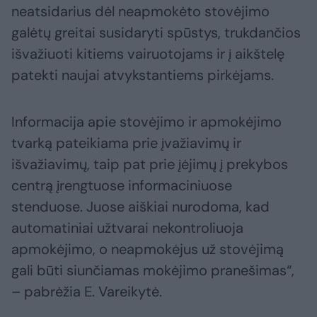
neatsidarius dėl neapmokėto stovėjimo
galėtų greitai susidaryti spūstys, trukdančios
išvažiuoti kitiems vairuotojams ir į aikštelę
patekti naujai atvykstantiems pirkėjams.
Informacija apie stovėjimo ir apmokėjimo
tvarką pateikiama prie įvažiavimų ir
išvažiavimų, taip pat prie įėjimų į prekybos
centrą įrengtuose informaciniuose
stenduose. Juose aiškiai nurodoma, kad
automatiniai užtvarai nekontroliuoja
apmokėjimo, o neapmokėjus už stovėjimą
gali būti siunčiamas mokėjimo pranešimas“,
– pabrėžia E. Vareikytė.