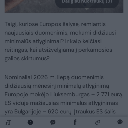
Daugiau nuotraukų (3)
Taigi, kuriose Europos šalyse, remiantis
naujausiais duomenimis, mokami didžiausi
minimalūs atlyginimai? Ir kaip keičiasi
reitingas, kai atsižvelgiama į perkamosios
galios skirtumus?
Nominaliai 2026 m. liepą duomenimis
didžiausią mėnesinį minimalų atlyginimą
Europoje mokėjo Liuksemburgas – 2 771 eurą.
ES viduje mažiausias minimalus atlyginimas
yra Bulgarijoje – 620 eurų. Įtraukus ES šalis
kandidates, mažiausią minimalų atlyginimą