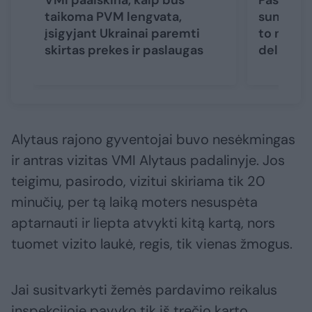
VMI paaiškina, kaip bus
Pasitikri
taikoma PVM lengvata,
sumokėjo
įsigyjant Ukrainai paremti
to nepad
skirtas prekes ir paslaugas
delspinig
Alytaus rajono gyventojai buvo nesėkmingas
ir antras vizitas VMI Alytaus padalinyje. Jos
teigimu, pasirodo, vizitui skiriama tik 20
minučių, per tą laiką moters nesuspėta
aptarnauti ir liepta atvykti kitą kartą, nors
tuomet vizito laukė, regis, tik vienas žmogus.
Jai susitvarkyti žemės pardavimo reikalus
inspekcijoje pavyko tik iš trečio karto.