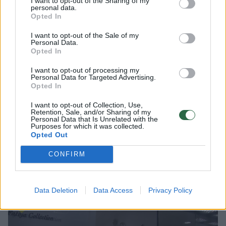
I want to opt-out of the Sharing of my
personal data.
Opted In
Vyras tęsia, kad sostinėje, Mindaugo gatvėje
esančioje „Maxima“ antro aukšto stovėjimo
I want to opt-out of the Sale of my
Personal Data.
aikštelėje, jis buvo palikęs automobilį ilgiau
Opted In
negu 2 valandoms. Pirmosios 2 stovėjimo
I want to opt-out of processing my
Personal Data for Targeted Advertising.
valandos yra nemokamos, o vėliau įsijungia
Opted In
mokamas tarifas – už 30 min tenka mokėti 3
I want to opt-out of Collection, Use,
Eur.
Retention, Sale, and/or Sharing of my
Personal Data that Is Unrelated with the
Purposes for which it was collected.
Opted Out
Išimtis deimantų rinkai: JAV superka
CONFIRM
daugiau nei pusę pasaulio produkto, todėl
muitų netaikys
Data Deletion
Data Access
Privacy Policy