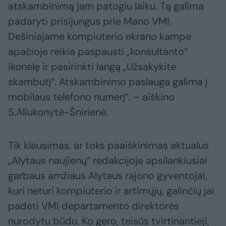
atskambinimą jam patogiu laiku. Tą galima
padaryti prisijungus prie Mano VMI.
Dešiniajame kompiuterio ekrano kampe
apačioje reikia paspausti „konsultanto“
ikonėlę ir pasirinkti langą „Užsakykite
skambutį“. Atskambinimo paslauga galima į
mobilaus telefono numerį“, – aiškino
S.Aliukonytė-Šnirienė.
Tik klausimas, ar toks paaiškinimas aktualus
„Alytaus naujienų“ redakcijoje apsilankiusiai
garbaus amžiaus Alytaus rajono gyventojai,
kuri neturi kompiuterio ir artimųjų, galinčių jai
padėti VMI departamento direktorės
nurodytu būdu. Ko gero, teisūs tvirtinantieji,