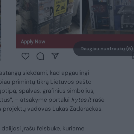
Daugiau nuotraukų (5)
pastangų siekdami, kad apgaulingi
biau primintų tikrą Lietuvos pašto
gotipą, spalvas, grafinius simbolius,
tus“, – atsakyme portalui
lrytas.lt
rašė
s projektų vadovas Lukas Zadarackas.
 dalijosi įrašu feisbuke, kuriame