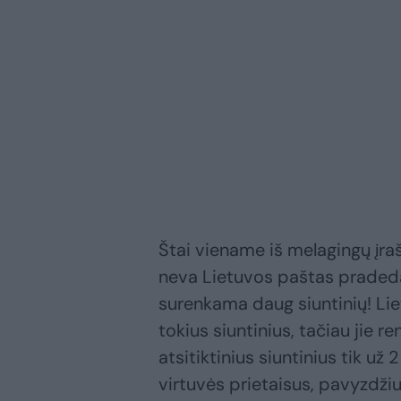
Štai viename iš melagingų įr
neva Lietuvos paštas pradeda
surenkama daug siuntinių! Lie
tokius siuntinius, tačiau jie r
atsitiktinius siuntinius tik už 
virtuvės prietaisus, pavyzdžiui