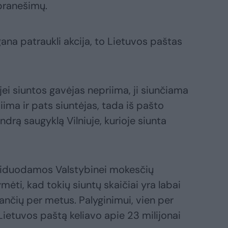
pranešimų.
gana patraukli akcija, to Lietuvos paštas
ei siuntos gavėjas nepriima, ji siunčiama
siima ir pats siuntėjas, tada iš pašto
endrą saugyklą Vilniuje, kurioje siunta
 atiduodamos Valstybinei mokesčių
mėti, kad tokių siuntų skaičiai yra labai
stančių per metus. Palyginimui, vien per
ietuvos paštą keliavo apie 23 milijonai