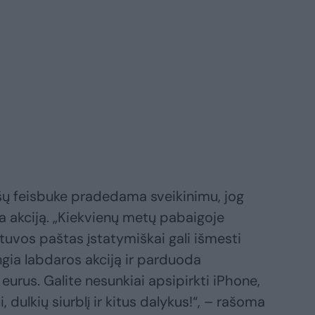
ašų feisbuke pradedama sveikinimu, jog
 akciją. „Kiekvienų metų pabaigoje
tuvos paštas įstatymiškai gali išmesti
engia labdaros akciją ir parduoda
2 eurus. Galite nesunkiai apsipirkti iPhone,
, dulkių siurblį ir kitus dalykus!“, – rašoma