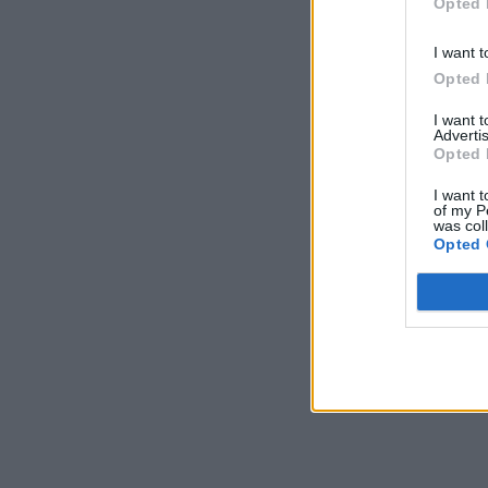
Opted 
I want t
Opted 
I want 
Advertis
Opted 
I want t
of my P
was col
Opted 