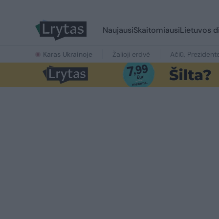
Naujausi
Skaitomiausi
Lietuvos d
Karas Ukrainoje
Žalioji erdvė
Ačiū, Prezident