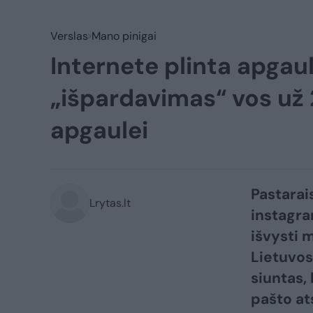
Verslas
Mano pinigai
Internete plinta apgau
„išpardavimas“ vos už
apgaulei
Pastarai
Lrytas.lt
instagra
išvysti 
Lietuvos
siuntas,
pašto at