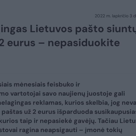
2022 m. lapkričio 3 d.
lingas Lietuvos pašto siunt
 2 eurus – nepasiduokite
siais mėnesiais feisbuko ir
mo vartotojai savo naujienų juostoje gali
melagingas reklamas, kurios skelbia, jog nev
 paštas už 2 eurus išparduoda susikaupusia
 kurios taip ir nepasiekė gavėjų. Tačiau Liet
stovai ragina neapsigauti – įmonė tokių