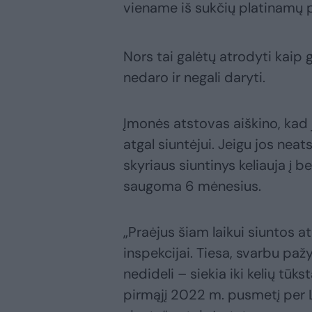
viename iš sukčių platinamų 
Nors tai galėtų atrodyti kaip 
nedaro ir negali daryti.
Įmonės atstovas aiškino, kad j
atgal siuntėjui. Jeigu jos neat
skyriaus siuntinys keliauja į b
saugoma 6 mėnesius.
„Praėjus šiam laikui siuntos
inspekcijai. Tiesa, svarbu pažy
nedideli – siekia iki kelių tūk
pirmąjį 2022 m. pusmetį per L