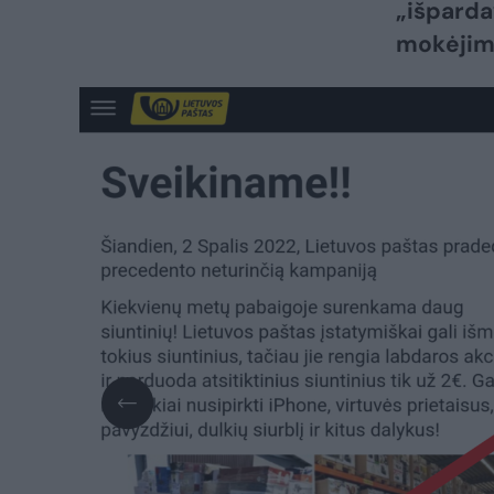
„išparda
mokėjimo