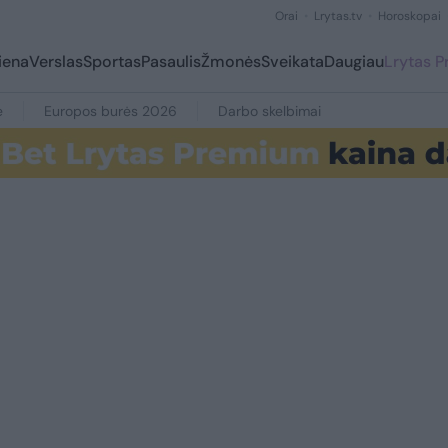
Orai
Lrytas.tv
Horoskopai
iena
Verslas
Sportas
Pasaulis
Žmonės
Sveikata
Daugiau
Lrytas 
e
Europos burės 2026
Darbo skelbimai