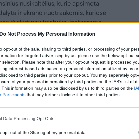
sinius nusikaltėlius, kurie apsimeta
dalyta ir ekrano nuotraukomis, kuriose
os iš skirtingų feisbuko, instagramo
Do Not Process My Personal Information
to opt-out of the sale, sharing to third parties, or processing of your per
, kuris sureagavo į šį pranešimą ir
formation for targeted advertising by us, please use the below opt-out s
o asmeninius duomenis jau pateikė ir
r selection. Please note that after your opt-out request is processed y
eing interest-based ads based on personal information utilized by us or
kai. Valstybinė įmonė patarė tokiu atveju
disclosed to third parties prior to your opt-out. You may separately opt-
ei pinigai buvo nuskaičiuoti, apie tai
losure of your personal information by third parties on the IAB’s list of
. This information may also be disclosed by us to third parties on the
IA
Participants
that may further disclose it to other third parties.
l Data Processing Opt Outs
o opt-out of the Sharing of my personal data.