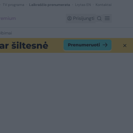
TV programa
Laikraščio prenumerata
Lrytas EN
Kontaktai
Premium
Prisijungti
lbimai