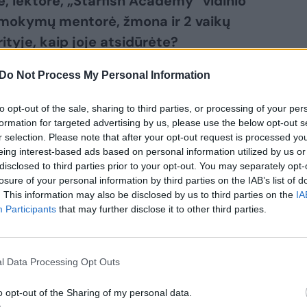
, lektorė, „Starfish Academy“ vidinio
T mokymų mentorė, žmona ir 2 vaikų
tyje, kaip joje atsidūrėte?
Do Not Process My Personal Information
iliečiau prieš 20 metų. Nusprendėme
elį sklypą. Vėliau nusprendėme, kad
to opt-out of the sale, sharing to third parties, or processing of your per
formation for targeted advertising by us, please use the below opt-out s
jį padalinome į mažesnius sklypus.
r selection. Please note that after your opt-out request is processed y
, o kitus pardavėme. Pamatėme, kad
eing interest-based ads based on personal information utilized by us or
disclosed to third parties prior to your opt-out. You may separately opt-
 užsikabinome. Vėliau pradėjome ieškoti
losure of your personal information by third parties on the IAB’s list of
venimo stiliui, neskiriant darbui viso
. This information may also be disclosed by us to third parties on the
IA
 Atradome „Starfish Academy“ kur
Participants
that may further disclose it to other third parties.
oriją kaip susikurti pasyvių pajamų
ią teoriją praktikoje, persiorientavome iš
l Data Processing Opt Outs
į komercinių patalpų ir gyvenamųjų būstų
o opt-out of the Sharing of my personal data.