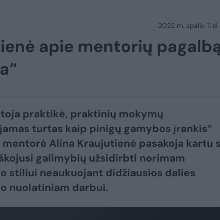
2022 m. spalio 11 d.
tienė apie mentorių pagalbą
ja“
toja praktikė, praktinių mokymų
jamas turtas kaip pinigų gamybos įrankis“
r mentorė Alina Kraujutienė pasakoja kartu 
škojusi galimybių užsidirbti norimam
 stiliui neaukuojant didžiausios dalies
 nuolatiniam darbui.