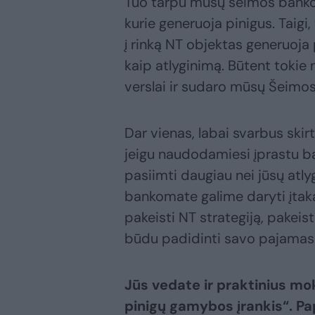
Tuo tarpu mūsų šeimos bankoma
kurie generuoja pinigus. Taigi,
į rinką NT objektas generuoja
kaip atlyginimą. Būtent tokie 
verslai ir sudaro mūsų Šeimo
Dar vienas, labai svarbus sk
jeigu naudodamiesi įprastu ba
pasiimti daugiau nei jūsų atl
bankomate galime daryti įtaką
pakeisti NT strategiją, pakeist
būdu padidinti savo pajamas
Jūs vedate ir praktinius m
pinigų gamybos įrankis“. Pa