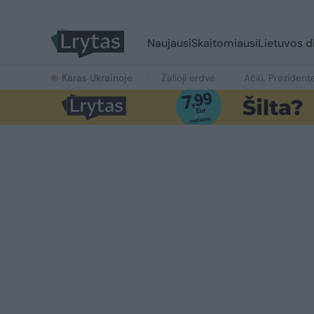
Naujausi
Skaitomiausi
Lietuvos d
Karas Ukrainoje
Žalioji erdvė
Ačiū, Prezident