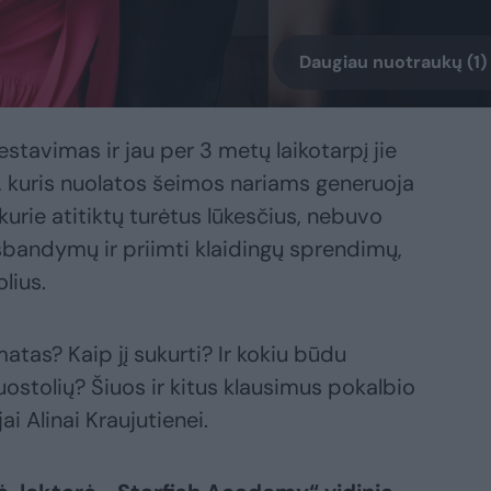
Daugiau nuotraukų (1)
stavimas ir jau per 3 metų laikotarpį jie
 kuris nuolatos šeimos nariams generuoja
 kurie atitiktų turėtus lūkesčius, nebuvo
 išbandymų ir priimti klaidingų sprendimų,
lius.
tas? Kaip jį sukurti? Ir kokiu būdu
uostolių? Šiuos ir kitus klausimus pokalbio
i Alinai Kraujutienei.