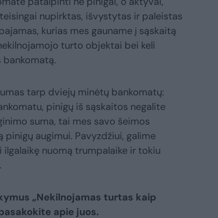
te patalpinti ne pinigai, o aktyvai,
 teisingai nupirktas, išvystytas ir paleistas
 pajamas, kurias mes gauname į sąskaitą
nekilnojamojo turto objektai bei keli
s bankomatą.
irtumas tarp dviejų minėtų bankomatų:
nkomatu, pinigų iš sąskaitos negalite
yginimo suma, tai mes savo šeimos
 pinigų augimui. Pavyzdžiui, galime
i ilgalaikę nuomą trumpalaike ir tokiu
.
okymus „Nekilnojamas turtas kaip
pasakokite apie juos.