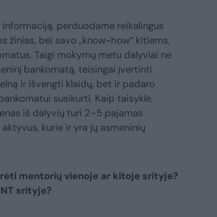
informaciją, perduodame reikalingus
es žinias, bei savo „know-how“ kitiems,
komatus. Taigi mokymų metu dalyviai ne
eninį bankomatą, teisingai įvertinti
elną ir išvengti klaidų, bet ir padaro
bankomatui susikurti. Kaip taisyklė,
nas iš dalyvių turi 2–5 pajamas
aktyvus, kurie ir yra jų asmeninių
ėti mentorių vienoje ar kitoje srityje?
 NT srityje?