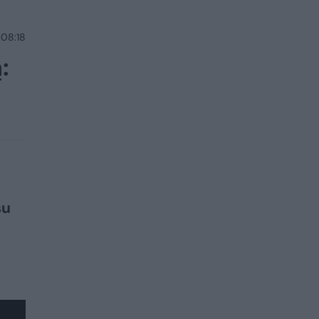
 08:18
:
su