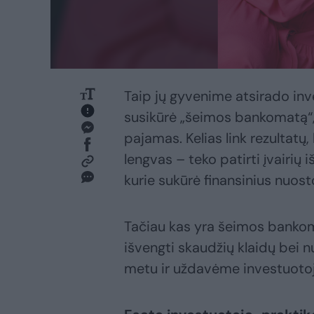
Taip jų gyvenime atsirado inve
susikūrė „šeimos bankomatą“,
pajamas. Kelias link rezultatų,
lengvas – teko patirti įvairių
kurie sukūrė finansinius nuosto
Tačiau kas yra šeimos bankoma
išvengti skaudžių klaidų bei n
metu ir uždavėme investuotoja