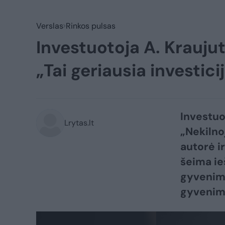
Verslas
Rinkos pulsas
Investuotoja A. Krauju
„Tai geriausia investici
Investuo
Lrytas.lt
„Nekilno
autorė i
šeima ie
gyvenimo
gyvenimo