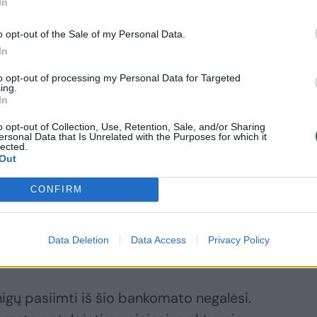
In
 metus kartu su šeima sugebėjote
o opt-out of the Sale of my Personal Data.
 kuris dengia visas šeimos išlaidas.
In
i?
to opt-out of processing my Personal Data for Targeted
ing.
In
isi puikiai suprantame – tokia dėžutė,
o opt-out of Collection, Use, Retention, Sale, and/or Sharing
ersonal Data that Is Unrelated with the Purposes for which it
pasakyti, kad bankomatas, kurį įprastai
lected.
Out
į yra kažkas panašaus į mūsų šeimos
iniai skirtumai. Pavyzdžiui, tam kad
CONFIRM
to pinigų, turi nuolatos dirbti. Po
e atsiranda tam tikra pinigų suma,
Data Deletion
Data Access
Privacy Policy
ą laiką“.
inigų pasiimti iš šio bankomato negalėsi.