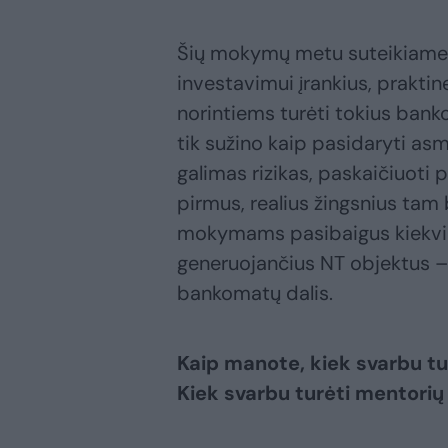
Šių mokymų metu suteikiame 
investavimui įrankius, praktin
norintiems turėti tokius ban
tik sužino kaip pasidaryti asm
galimas rizikas, paskaičiuoti p
pirmus, realius žingsnius tam 
mokymams pasibaigus kiekvie
generuojančius NT objektus – 
bankomatų dalis.
Kaip manote, kiek svarbu tur
Kiek svarbu turėti mentorių