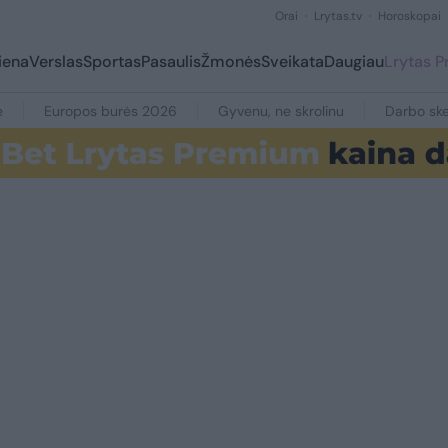
Orai
Lrytas.tv
Horoskopai
iena
Verslas
Sportas
Pasaulis
Žmonės
Sveikata
Daugiau
Lrytas 
e
Europos burės 2026
Gyvenu, ne skrolinu
Darbo ske