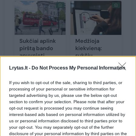
Sukčiai aplink
Medžioja
pirštą bando
kiekvieną:
apvynioti
sukčių
išsiblaškiusius
taikinyje – ir
Lrytas.lt -
Do Not Process My Personal Information
keliautojus –
vos kelis šimtus
atskleidė, kaip
eurų sąskaitoje
If you wish to opt-out of the sale, sharing to third parties, or
juos apgauna
turinys
processing of your personal or sensitive information for
gyventojai
targeted advertising by us, please use the below opt-out
section to confirm your selection. Please note that after your
opt-out request is processed you may continue seeing
interest-based ads based on personal information utilized by
us or personal information disclosed to third parties prior to
your opt-out. You may separately opt-out of the further
„Pavasarį sukčiai, pasinaudoję pajamų
disclosure of your personal information by third parties on the