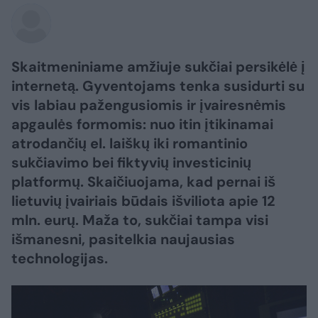
Skaitmeniniame amžiuje sukčiai persikėlė į
internetą. Gyventojams tenka susidurti su
vis labiau pažengusiomis ir įvairesnėmis
apgaulės formomis: nuo itin įtikinamai
atrodančių el. laiškų iki romantinio
sukčiavimo bei fiktyvių investicinių
platformų. Skaičiuojama, kad pernai iš
lietuvių įvairiais būdais išviliota apie 12
mln. eurų. Maža to, sukčiai tampa visi
išmanesni, pasitelkia naujausias
technologijas.