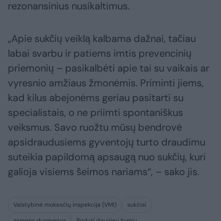
rezonansinius nusikaltimus.
„Apie sukčių veiklą kalbama dažnai, tačiau
labai svarbu ir patiems imtis prevencinių
priemonių – pasikalbėti apie tai su vaikais ar
vyresnio amžiaus žmonėmis. Priminti jiems,
kad kilus abejonėms geriau pasitarti su
specialistais, o ne priimti spontaniškus
veiksmus. Savo ruožtu mūsų bendrovė
apsidraudusiems gyventojų turto draudimu
suteikia papildomą apsaugą nuo sukčių, kuri
galioja visiems šeimos nariams“, – sako jis.
Valstybinė mokesčių inspekcija (VMI)
sukčiai
asmens duomenys
Rodyti daugiau žymių