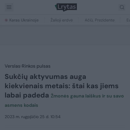
Karas Ukrainoje
Žalioji erdvė
Ačiū, Prezidente
E
Verslas
Rinkos pulsas
Sukčių aktyvumas auga
kiekvienais metais: štai kas jiems
labai padeda
Žmonės gauna laiškus ir su savo
asmens kodais
2023 m. rugpjūčio 25 d. 10:54