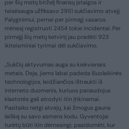
per šių metų birželį finansų įstaigos ir
teisėsauga užfiksavo 2951 sukčiavimo atvejį.
Palyginimui, pernai per pirmąjį vasaros
mėnesį registruoti 2454 tokie incidentai. Per
pirmąjį šių metų ketvirtį jau pradėti 923
ikiteisminiai tyrimai dėl sukčiavimo.
„Sukčių aktyvumas auga su kiekvienais
metais. Deja, jiems labai padeda šiuolaikinės
technologijos, leidžiančios ištraukti iš
interneto duomenis, kuriuos panaudojus
klastotės gali atrodyti itin įtikinamai.
Pasitaiko netgi atvejų, kai žmogus gauna
laišką su savo asmens kodu. Gyventojai
turėtų būti itin dėmesingi, pasidomėti, kur