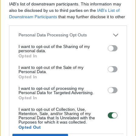
deklaravimo periodu, siųsdavo informaciją
IAB’s list of downstream participants. This information may
apie neva priimtus sprendimus grąžinti
also be disclosed by us to third parties on the
IAB’s List of
Downstream Participants
that may further disclose it to other
permokas. Dabar stebime apgaulingų žinučių
third parties.
apie neva nesumokėtas baudas siuntimą bei
Personal Data Processing Opt Outs
apie grąžinamas permokas. Fiksuojame ir
atvejų, kai pranešimuose nurodomi iš galimai
I want to opt-out of the Sharing of my
personal data.
nelegalių duomenų bazių gauti gyventojų
Opted In
asmeniniai duomenys – vardas, pavardė,
I want to opt-out of the Sale of my
Personal Data.
asmens kodas arba jo fragmentas. Čia ir kyla
Opted In
didžiausias pavojus atskleisti el.
I want to opt-out of processing my
bankininkystės duomenis“, – perspėja ji.
Personal Data for Targeted Advertising.
Opted In
I want to opt-out of Collection, Use,
Būdų gauti jūsų informaciją – daugybė
Retention, Sale, and/or Sharing of my
Personal Data that Is Unrelated with the
Purposes for which it was collected.
Opted Out
Kaip pasakoja „Vilnius Coding Academy“