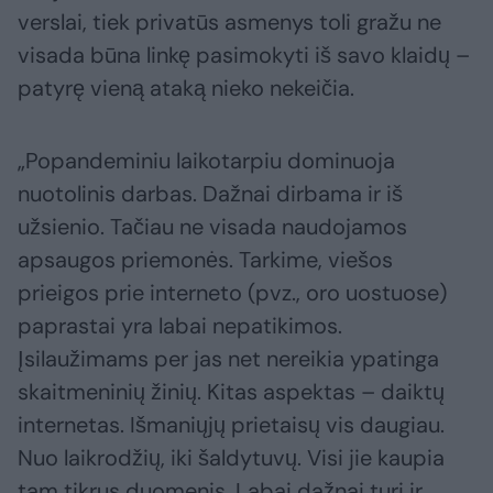
verslai, tiek privatūs asmenys toli gražu ne
visada būna linkę pasimokyti iš savo klaidų –
patyrę vieną ataką nieko nekeičia.
„Popandeminiu laikotarpiu dominuoja
nuotolinis darbas. Dažnai dirbama ir iš
užsienio. Tačiau ne visada naudojamos
apsaugos priemonės. Tarkime, viešos
prieigos prie interneto (pvz., oro uostuose)
paprastai yra labai nepatikimos.
Įsilaužimams per jas net nereikia ypatinga
skaitmeninių žinių. Kitas aspektas – daiktų
internetas. Išmaniųjų prietaisų vis daugiau.
Nuo laikrodžių, iki šaldytuvų. Visi jie kaupia
tam tikrus duomenis. Labai dažnai turi ir