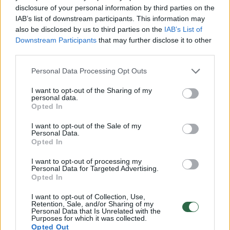
D.Umbraso nuotr.
disclosure of your personal information by third parties on the
IAB’s list of downstream participants. This information may
also be disclosed by us to third parties on the
IAB’s List of
15 metų emigracijoje praleidęs, o dabar
Downstream Participants
that may further disclose it to other
Kėdainių centre ūkininkų parduotuvę
third parties.
„Ragauk“ turintis verslininkas Rimantas
Personal Data Processing Opt Outs
Mačiulskis buvo įvertintas už tai, kad grįžęs iš
I want to opt-out of the Sharing of my
užsienio verslo ėmėsi gimtinėje.
personal data.
Opted In
I want to opt-out of the Sale of my
Pernai metų atradimas – klaipėdietis, kanojų
Personal Data.
Opted In
statytojas, „Wet Weim“ įmonės įkūrėjas Janis
I want to opt-out of processing my
Žekanis. Jis savomis rankomis iš mažų kedro
Personal Data for Targeted Advertising.
medienos riekelių stato kanojas.
Opted In
I want to opt-out of Collection, Use,
Retention, Sale, and/or Sharing of my
Personal Data that Is Unrelated with the
Purposes for which it was collected.
Opted Out