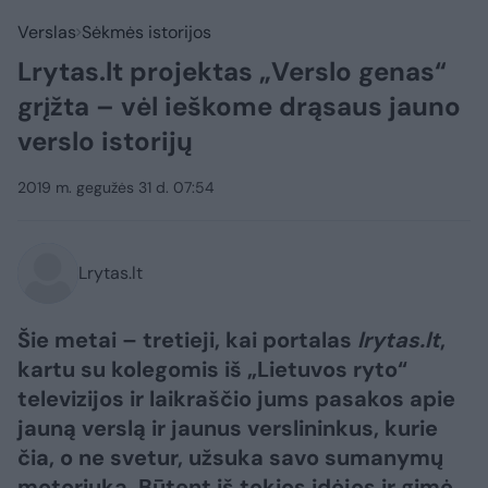
Verslas
Sėkmės istorijos
Lrytas.lt projektas „Verslo genas“
grįžta – vėl ieškome drąsaus jauno
verslo istorijų
2019 m. gegužės 31 d. 07:54
Lrytas.lt
Šie metai – tretieji, kai portalas
lrytas.lt
,
kartu su kolegomis iš „Lietuvos ryto“
televizijos ir laikraščio jums pasakos apie
jauną verslą ir jaunus verslininkus, kurie
čia, o ne svetur, užsuka savo sumanymų
motoriuką. Būtent iš tokios idėjos ir gimė