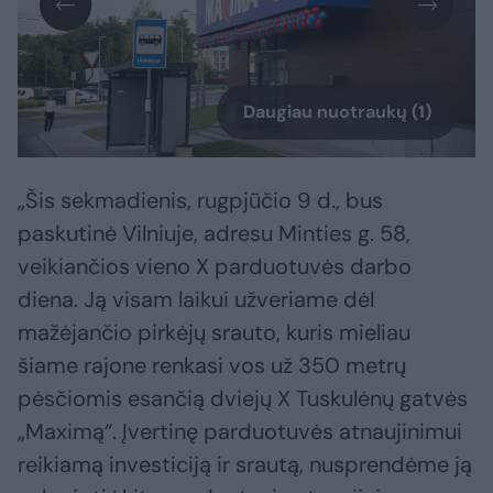
Daugiau nuotraukų (1)
„Šis sekmadienis, rugpjūčio 9 d., bus
paskutinė Vilniuje, adresu Minties g. 58,
veikiančios vieno X parduotuvės darbo
diena. Ją visam laikui užveriame dėl
mažėjančio pirkėjų srauto, kuris mieliau
šiame rajone renkasi vos už 350 metrų
pėsčiomis esančią dviejų X Tuskulėnų gatvės
„Maximą“. Įvertinę parduotuvės atnaujinimui
reikiamą investiciją ir srautą, nusprendėme ją