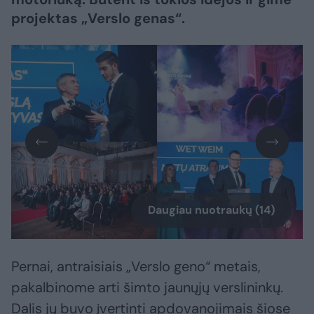
projektas „Verslo genas“.
Daugiau nuotraukų (14)
Pernai, antraisiais „Verslo geno“ metais,
pakalbinome arti šimto jaunųjų verslininkų.
Dalis jų buvo įvertinti apdovanojimais šiose