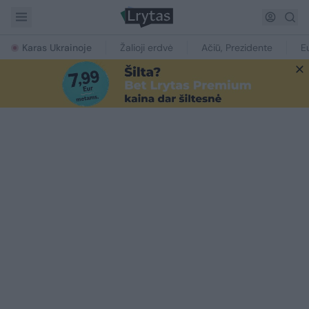
Karas Ukrainoje
Žalioji erdvė
Ačiū, Prezidente
E