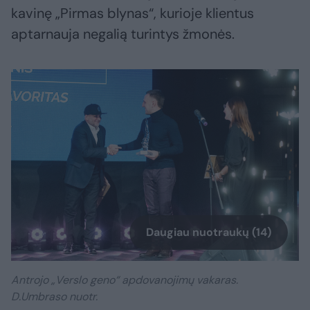
kavinę „Pirmas blynas“, kurioje klientus
aptarnauja negalią turintys žmonės.
Daugiau nuotraukų (14)
Antrojo „Verslo geno“ apdovanojimų vakaras.
D.Umbraso nuotr.