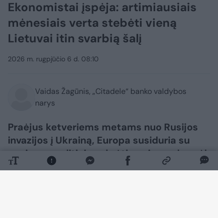
Ekonomistai įspėja: artimiausiais
mėnesiais verta stebėti vieną
Lietuvai itin svarbią šalį
2026 m. rugpjūčio 6 d. 08:10
Vaidas Žagūnis, „Citadele“ banko valdybos
narys
Praėjus ketveriems metams nuo Rusijos
invazijos į Ukrainą, Europa susiduria su
nauju geopolitiniu sukrėtimu, ir verslas vėl
praneša apie silpnesnį pasitikėjimą.
Tačiau, remiantis Europos Komisijos
apklausos duomenimis, euro zonos
Ekonominės nuotaikos rodiklis per