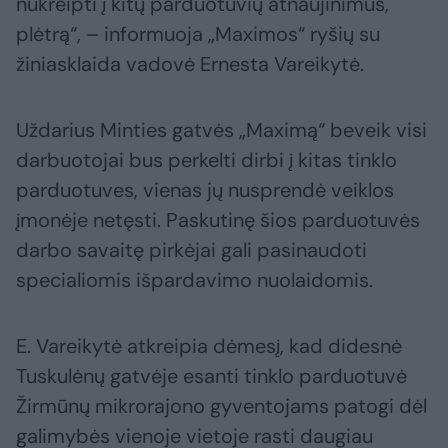
nukreipti į kitų parduotuvių atnaujinimus,
plėtrą“, – informuoja „Maximos“ ryšių su
žiniasklaida vadovė Ernesta Vareikytė.
Uždarius Minties gatvės „Maximą“ beveik visi
darbuotojai bus perkelti dirbi į kitas tinklo
parduotuves, vienas jų nusprendė veiklos
įmonėje netęsti. Paskutinę šios parduotuvės
darbo savaitę pirkėjai gali pasinaudoti
specialiomis išpardavimo nuolaidomis.
E. Vareikytė atkreipia dėmesį, kad didesnė
Tuskulėnų gatvėje esanti tinklo parduotuvė
Žirmūnų mikrorajono gyventojams patogi dėl
galimybės vienoje vietoje rasti daugiau