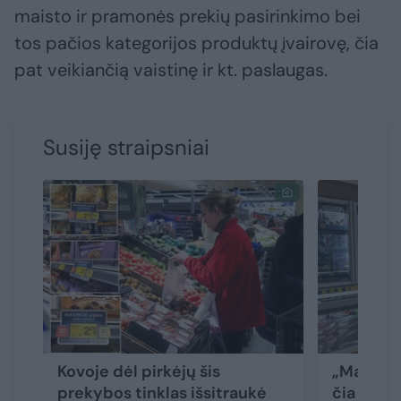
maisto ir pramonės prekių pasirinkimo bei
tos pačios kategorijos produktų įvairovę, čia
pat veikiančią vaistinę ir kt. paslaugas.
Susiję straipsniai
Kovoje dėl pirkėjų šis
„Maximoj
prekybos tinklas išsitraukė
čia jokia