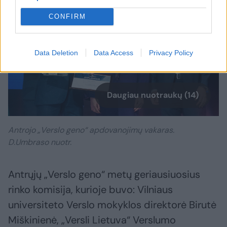
CONFIRM
Data Deletion
Data Access
Privacy Policy
Daugiau nuotraukų (14)
Antrojo „Verslo geno“ apdovanojimų vakaras.
D.Umbraso nuotr.
Antrųjų „Verslo geno“ metų geriausiuosius
rinko komisija, kurioje buvo: Vilniaus
universiteto Verslo mokyklos direktorė Birutė
Miškinienė, „Versli Lietuva“ Verslumo