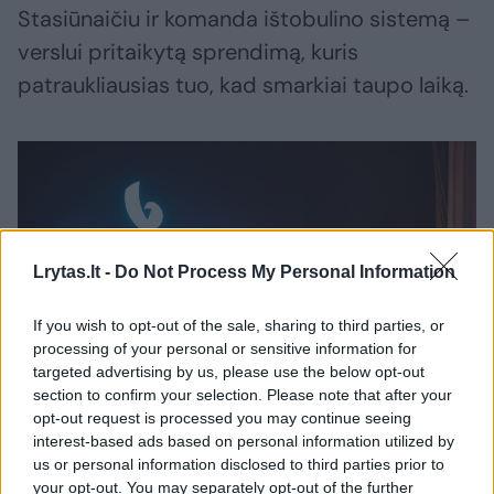
Stasiūnaičiu ir komanda ištobulino sistemą –
verslui pritaikytą sprendimą, kuris
patraukliausias tuo, kad smarkiai taupo laiką.
Lrytas.lt -
Do Not Process My Personal Information
If you wish to opt-out of the sale, sharing to third parties, or
processing of your personal or sensitive information for
targeted advertising by us, please use the below opt-out
section to confirm your selection. Please note that after your
Daugiau nuotraukų (14)
opt-out request is processed you may continue seeing
interest-based ads based on personal information utilized by
us or personal information disclosed to third parties prior to
Antrojo „Verslo geno“ apdovanojimų vakaras.
your opt-out. You may separately opt-out of the further