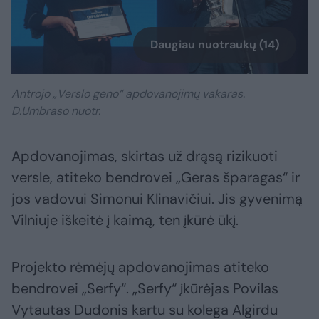
Daugiau nuotraukų (14)
Antrojo „Verslo geno“ apdovanojimų vakaras.
D.Umbraso nuotr.
Apdovanojimas, skirtas už drąsą rizikuoti
versle, atiteko bendrovei „Geras šparagas“ ir
jos vadovui Simonui Klinavičiui. Jis gyvenimą
Vilniuje iškeitė į kaimą, ten įkūrė ūkį.
Projekto rėmėjų apdovanojimas atiteko
bendrovei „Serfy“. „Serfy“ įkūrėjas Povilas
Vytautas Dudonis kartu su kolega Algirdu