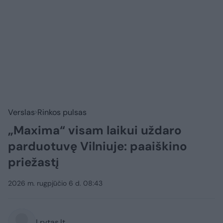
Verslas
Rinkos pulsas
„Maxima“ visam laikui uždaro
parduotuvę Vilniuje: paaiškino
priežastį
2026 m. rugpjūčio 6 d. 08:43
Lrytas.lt