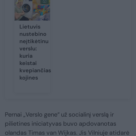
Lietuvis
nustebino
neįtikėtinu
verslu:
kuria
keistai
kvepiančias
kojines
Pernai „Verslo gene“ už socialinį verslą ir
pilietines iniciatyvas buvo apdovanotas
olandas Timas van Wijkas. Jis Vilniuje atidarė