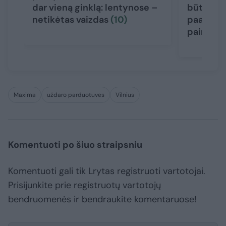
dar vieną ginklą: lentynose –
būti: pre
netikėtas vaizdas
(10)
paaiškino
painiavą
Maxima
uždaro parduotuves
Vilnius
Komentuoti po šiuo straipsniu
Komentuoti gali tik Lrytas registruoti vartotojai.
Prisijunkite prie registruotų vartotojų
bendruomenės ir bendraukite komentaruose!