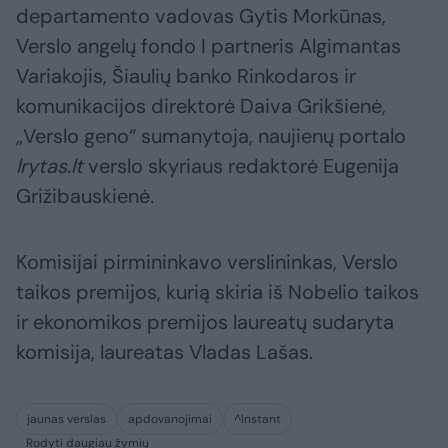
departamento vadovas Gytis Morkūnas,
Verslo angelų fondo I partneris Algimantas
Variakojis, Šiaulių banko Rinkodaros ir
komunikacijos direktorė Daiva Grikšienė,
„Verslo geno“ sumanytoja, naujienų portalo
lrytas.lt
verslo skyriaus redaktorė Eugenija
Grižibauskienė.
Komisijai pirmininkavo verslininkas, Verslo
taikos premijos, kurią skiria iš Nobelio taikos
ir ekonomikos premijos laureatų sudaryta
komisija, laureatas Vladas Lašas.
jaunas verslas
apdovanojimai
^Instant
Rodyti daugiau žymių