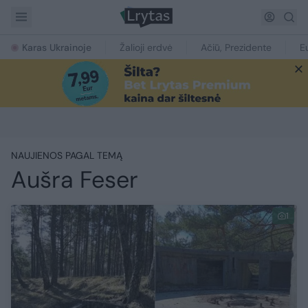
Karas Ukrainoje
Žalioji erdvė
Ačiū, Prezidente
E
NAUJIENOS PAGAL TEMĄ
Aušra Feser
1