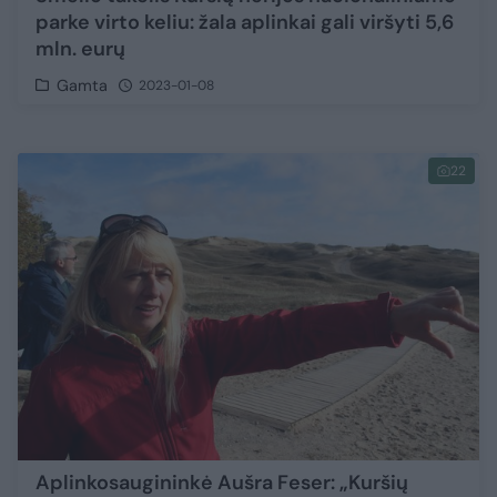
parke virto keliu: žala aplinkai gali viršyti 5,6
mln. eurų
Gamta
2023-01-08
22
Aplinkosaugininkė Aušra Feser: „Kuršių