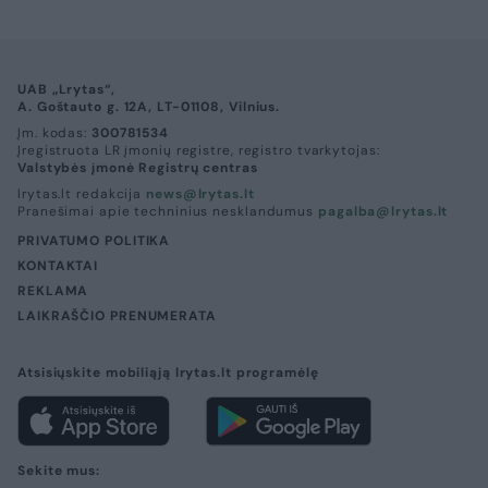
UAB „Lrytas“,
A. Goštauto g. 12A, LT-01108, Vilnius.
Įm. kodas:
300781534
Įregistruota LR įmonių registre, registro tvarkytojas:
Valstybės įmonė Registrų centras
lrytas.lt redakcija
news@lrytas.lt
Pranešimai apie techninius nesklandumus
pagalba@lrytas.lt
PRIVATUMO POLITIKA
KONTAKTAI
REKLAMA
LAIKRAŠČIO PRENUMERATA
Atsisiųskite mobiliąją lrytas.lt programėlę
Sekite mus: