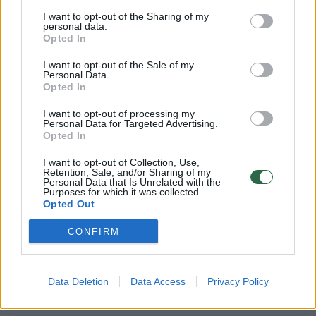
Gamta
2022-01-29
I want to opt-out of the Sharing of my
personal data.
Opted In
2
I want to opt-out of the Sale of my
Personal Data.
Opted In
I want to opt-out of processing my
Personal Data for Targeted Advertising.
Opted In
I want to opt-out of Collection, Use,
Retention, Sale, and/or Sharing of my
Personal Data that Is Unrelated with the
Purposes for which it was collected.
Opted Out
CONFIRM
Jau pavasarį į Parnidžio kopą ves nauji
laiptai: senieji bus demontuoti
Data Deletion
Data Access
Privacy Policy
Gamta
2022-01-17