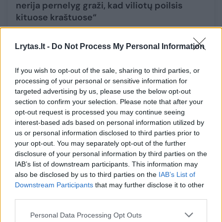
nerija pernelyg graži, kad viliotų poilsis
kituose kraštuose“
Gyvenimo būdas
2022-11-25
Lrytas.lt -
Do Not Process My Personal Information
4
If you wish to opt-out of the sale, sharing to third parties, or
processing of your personal or sensitive information for
targeted advertising by us, please use the below opt-out
section to confirm your selection. Please note that after your
opt-out request is processed you may continue seeing
interest-based ads based on personal information utilized by
us or personal information disclosed to third parties prior to
your opt-out. You may separately opt-out of the further
disclosure of your personal information by third parties on the
IAB’s list of downstream participants. This information may
also be disclosed by us to third parties on the
IAB’s List of
Downstream Participants
that may further disclose it to other
third parties.
Kuršių nerijai – išbandymas chemija: sieks
naikinti invazinius augalus
Personal Data Processing Opt Outs