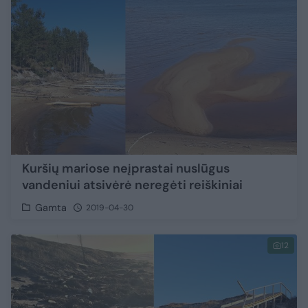
Kuršių mariose neįprastai nuslūgus
vandeniui atsivėrė neregėti reiškiniai
Gamta
2019-04-30
12