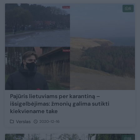
6
Pajūris lietuviams per karantiną –
išsigelbėjimas: žmonių galima sutikti
kiekviename take
Verslas
2020-12-16
18