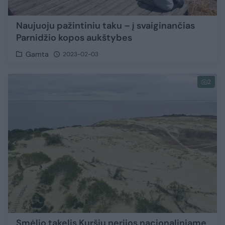
Naujuoju pažintiniu taku – į svaiginančias
Parnidžio kopos aukštybes
Gamta
2023-02-03
2
Smėlio takelis Kuršių nerijos nacionaliniame