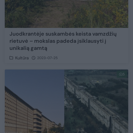
Juodkrantėje suskambės keista vamzdžių
rietuvė – mokslas padeda įsiklausyti į
unikalią gamtą
Kultūra
2023-07-25
5