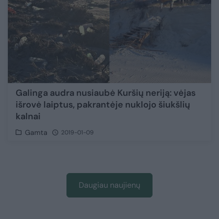
Galinga audra nusiaubė Kuršių neriją: vėjas
išrovė laiptus, pakrantėje nuklojo šiukšlių
kalnai
Gamta
2019-01-09
Daugiau naujienų