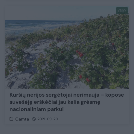
10
Kuršių nerijos sergėtojai nerimauja – kopose
suvešėję erškėčiai jau kelia grėsmę
nacionaliniam parkui
Gamta
2021-09-20