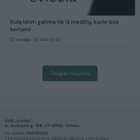
Sulą leisti galima tik iš medžių, kurie bus
kertami
Verslas
2014-03-23
Daugiau naujienų
UAB „Lrytas“,
A. Goštauto g. 12A, LT-01108, Vilnius.
Įm. kodas:
300781534
Įregistruota LR įmonių registre, registro tvarkytojas: