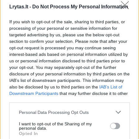
beržus
Lrytas.lt -
Do Not Process My Personal Information
Lietuvos diena
2019-08-05
If you wish to opt-out of the sale, sharing to third parties, or
processing of your personal or sensitive information for
2
targeted advertising by us, please use the below opt-out
section to confirm your selection. Please note that after your
opt-out request is processed you may continue seeing
interest-based ads based on personal information utilized by
us or personal information disclosed to third parties prior to
your opt-out. You may separately opt-out of the further
disclosure of your personal information by third parties on the
IAB’s list of downstream participants. This information may
also be disclosed by us to third parties on the
IAB’s List of
Downstream Participants
that may further disclose it to other
third parties.
Personal Data Processing Opt Outs
Beržų sulos renesansas – ūkininkai
I want to opt-out of the Sharing of my
skaičiuoja augančią paklausą ir pardavimus
personal data.
Opted In
Verslas
2019-03-25