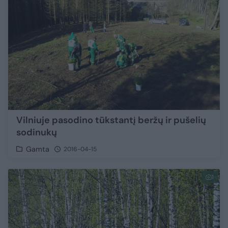
Vilniuje pasodino tūkstantį beržų ir pušelių
sodinukų
Gamta
2016-04-15
1