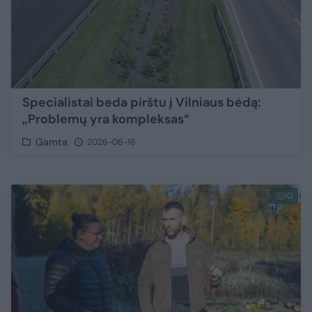
Specialistai beda pirštu į Vilniaus bėdą:
„Problemų yra kompleksas“
Gamta
2026-06-16
10