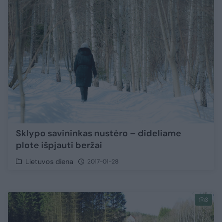
Sklypo savininkas nustėro – dideliame
plote išpjauti beržai
Lietuvos diena
2017-01-28
3