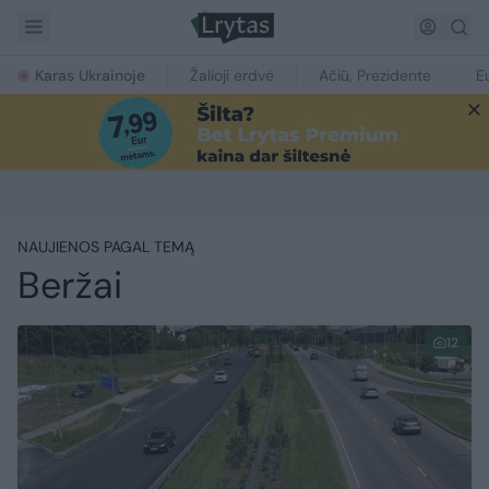
Karas Ukrainoje
Žalioji erdvė
Ačiū, Prezidente
E
NAUJIENOS PAGAL TEMĄ
Beržai
12