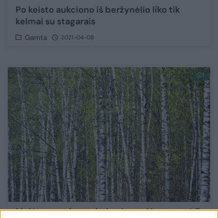
Po keisto aukciono iš beržynėlio liko tik
kelmai su stagarais
Gamta
2021-04-08
1
Molėtų r. vagims pristigo lapuočių: pavogė 7