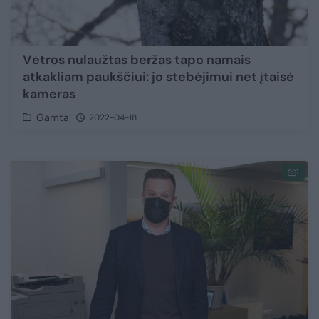
Vėtros nulaužtas beržas tapo namais
atkakliam paukščiui: jo stebėjimui net įtaisė
kameras
Gamta
2022-04-18
1