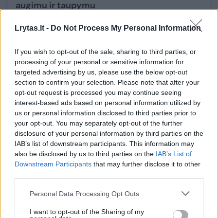
augimu ir taupymu
Lietuvos diena
2026-07-16
Lrytas.lt -
Do Not Process My Personal Information
1
If you wish to opt-out of the sale, sharing to third parties, or
processing of your personal or sensitive information for
targeted advertising by us, please use the below opt-out
section to confirm your selection. Please note that after your
opt-out request is processed you may continue seeing
interest-based ads based on personal information utilized by
us or personal information disclosed to third parties prior to
your opt-out. You may separately opt-out of the further
disclosure of your personal information by third parties on the
IAB’s list of downstream participants. This information may
also be disclosed by us to third parties on the
IAB’s List of
Downstream Participants
that may further disclose it to other
third parties.
D. Čibirienė įvardijo rizikas ekonomikai:
Personal Data Processing Opt Outs
auganti MMA – ne vienintelė grėsmė
I want to opt-out of the Sharing of my
Verslas
2026-07-09