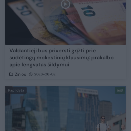
Valdantieji bus priversti grįžti prie
sudėtingų mokestinių klausimų: prakalbo
apie lengvatas šildymui
Žinios
2026-06-02
Papildyta
8