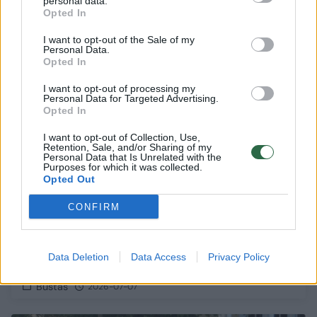
personal data.
Opted In
I want to opt-out of the Sale of my
5
Personal Data.
Opted In
I want to opt-out of processing my
Personal Data for Targeted Advertising.
Opted In
I want to opt-out of Collection, Use,
Retention, Sale, and/or Sharing of my
Personal Data that Is Unrelated with the
Purposes for which it was collected.
Opted Out
CONFIRM
Valstybės nekilnojamasis turtas: kaip
Data Deletion
Data Access
Privacy Policy
viešasis turtas gali tapti ekonomikos varikliu
Būstas
2026-07-07