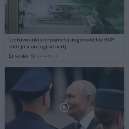
Lietuvos ūkis nepameta augimo kelio: BVP
didėjo ir antrąjį ketvirtį
Verslas
2026-07-30