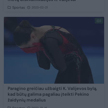
Sportas
2023-02-21
2
Paragino greičiau užbaigti K. Valijevos bylą,
kad būtų galima pagaliau įteikti Pekino
žaidynių medalius