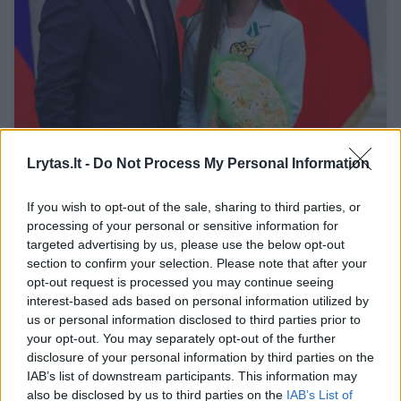
K. Valijevos byloje – nesibaigianti istorija:
Lrytas.lt -
Do Not Process My Personal Information
CAS apeliacijų sulaukė tiek iš rusų, tiek iš
kanadiečių
If you wish to opt-out of the sale, sharing to third parties, or
processing of your personal or sensitive information for
Sportas
2024-02-27
targeted advertising by us, please use the below opt-out
section to confirm your selection. Please note that after your
opt-out request is processed you may continue seeing
5
interest-based ads based on personal information utilized by
us or personal information disclosed to third parties prior to
your opt-out. You may separately opt-out of the further
disclosure of your personal information by third parties on the
IAB’s list of downstream participants. This information may
also be disclosed by us to third parties on the
IAB’s List of