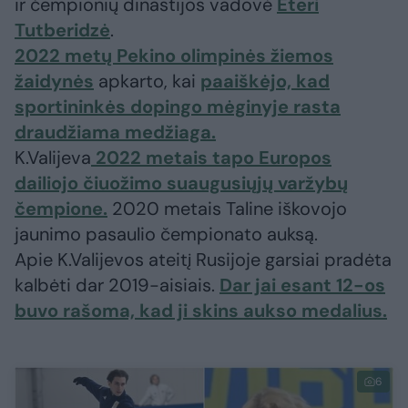
ir čempionių dinastijos vadovė
Eteri
Tutberidzė
.
2022 metų Pekino olimpinės žiemos
žaidynės
apkarto, kai
paaiškėjo, kad
sportininkės dopingo mėginyje rasta
draudžiama medžiaga.
K.Valijeva
2022 metais tapo Europos
dailiojo čiuožimo suaugusiųjų varžybų
čempione.
2020 metais Taline iškovojo
jaunimo pasaulio čempionato auksą.
Apie K.Valijevos ateitį Rusijoje garsiai pradėta
kalbėti dar 2019-aisiais.
Dar jai esant 12-os
buvo rašoma, kad ji skins aukso medalius.
6