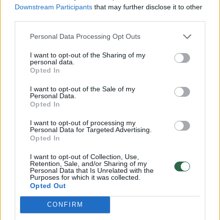
Downstream Participants
that may further disclose it to other
third parties.
Personal Data Processing Opt Outs
I want to opt-out of the Sharing of my
personal data.
Opted In
Rusiją įsiutino sprendimas K. Valijevos
I want to opt-out of the Sale of my
dopingo byloje: šaukia apie karą, prakalbo ir
Personal Data.
V. Putino ruporas
Opted In
Sportas
2024-01-30
I want to opt-out of processing my
Personal Data for Targeted Advertising.
Opted In
I want to opt-out of Collection, Use,
Retention, Sale, and/or Sharing of my
Personal Data that Is Unrelated with the
Purposes for which it was collected.
Opted Out
CONFIRM