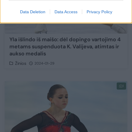
Data Deletion
Data Access
Privacy Policy
Yla išlindo iš maišo: dėl dopingo vartojimo 4
metams suspenduota K. Valijeva, atimtas ir
aukso medalis
Žinios
2024-01-29
1