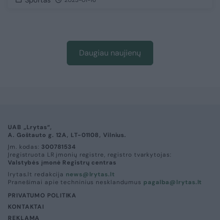
Sportas
2023-01-16
Daugiau naujienų
UAB „Lrytas“,
A. Goštauto g. 12A, LT-01108, Vilnius.
Įm. kodas:
300781534
Įregistruota LR įmonių registre, registro tvarkytojas:
Valstybės įmonė Registrų centras
lrytas.lt redakcija
news@lrytas.lt
Pranešimai apie techninius nesklandumus
pagalba@lrytas.lt
PRIVATUMO POLITIKA
KONTAKTAI
REKLAMA