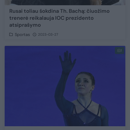
Rusai toliau šokdina Th. Bachą: čiuožimo
trenerė reikalauja IOC prezidento
atsiprašymo
Sportas
2023-03-27
1