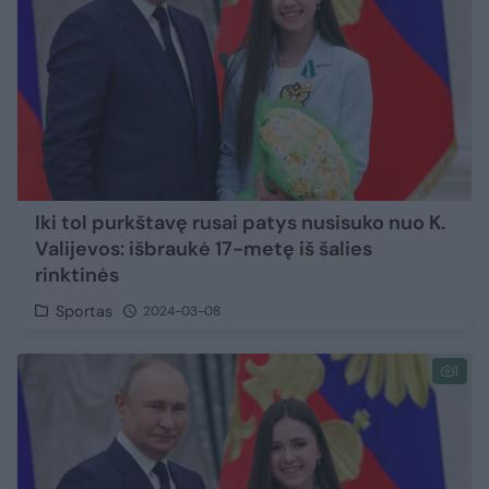
Iki tol purkštavę rusai patys nusisuko nuo K.
Valijevos: išbraukė 17-metę iš šalies
rinktinės
Sportas
2024-03-08
1