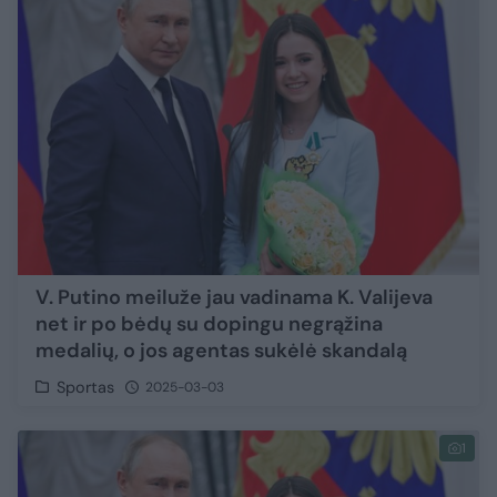
V. Putino meiluže jau vadinama K. Valijeva
net ir po bėdų su dopingu negrąžina
medalių, o jos agentas sukėlė skandalą
Sportas
2025-03-03
1