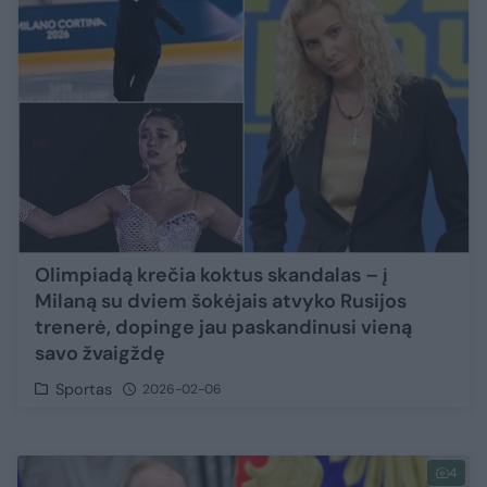
Olimpiadą krečia koktus skandalas – į
Milaną su dviem šokėjais atvyko Rusijos
trenerė, dopinge jau paskandinusi vieną
savo žvaigždę
Sportas
2026-02-06
4