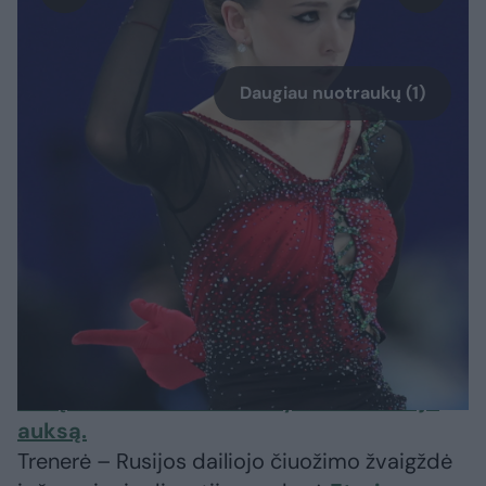
Daugiau nuotraukų (1)
Kamila Valijeva – 2006 metų balandžio 26
dieną gimusi Rusijos dailiojo čiuožimo
sportininkė. Čiuožti pradėjo 2009 metais, o
profesionalės karjerą suaugusiųjų varžybose
pradėjo 2021-aisiais. Po pusės metų,
būdama 15-metė, tapo pirmąja moterimi
olimpiadoje,
kuriai pavyko atlikti keturgubą
šuolį ir komandinėse varžybose iškovojo
auksą.
Trenerė – Rusijos dailiojo čiuožimo žvaigždė