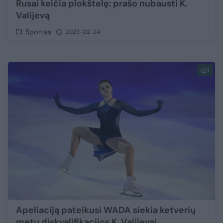
Rusai keičia plokštelę: prašo nubausti K.
Valijevą
Sportas
2023-02-24
1
Apeliaciją pateikusi WADA siekia ketverių
metų diskvalifikacijos K. Valijevai