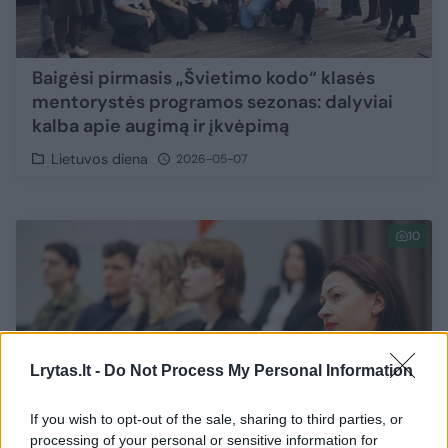
Baigėsi pirmasis „Švietimo kodo“ klasės
mentorystės programos sezonas: dalyviai
kalba apie augimą ir įkvėpimą
Lietuvos diena
2026-05-07
10
Lrytas.lt -
Do Not Process My Personal Information
If you wish to opt-out of the sale, sharing to third parties, or
processing of your personal or sensitive information for