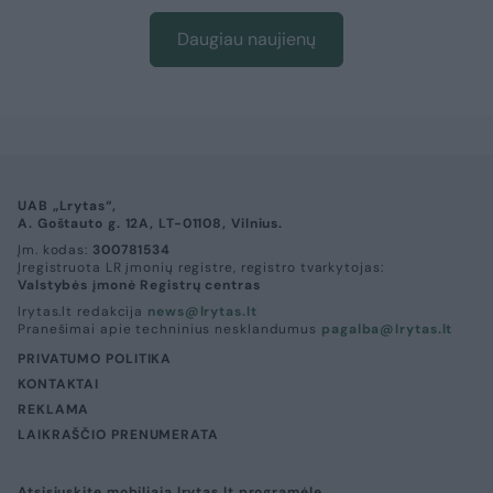
Daugiau naujienų
UAB „Lrytas“,
A. Goštauto g. 12A, LT-01108, Vilnius.
Įm. kodas:
300781534
Įregistruota LR įmonių registre, registro tvarkytojas:
Valstybės įmonė Registrų centras
lrytas.lt redakcija
news@lrytas.lt
Pranešimai apie techninius nesklandumus
pagalba@lrytas.lt
PRIVATUMO POLITIKA
KONTAKTAI
REKLAMA
LAIKRAŠČIO PRENUMERATA
Atsisiųskite mobiliąją lrytas.lt programėlę