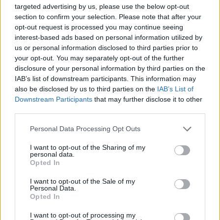
targeted advertising by us, please use the below opt-out
section to confirm your selection. Please note that after your
opt-out request is processed you may continue seeing
„Švietimo kodo“ klasės programos
interest-based ads based on personal information utilized by
dalyviams – „Telia“ paskaita apie
us or personal information disclosed to third parties prior to
skaitmeninius iššūkius mokytojams
your opt-out. You may separately opt-out of the further
disclosure of your personal information by third parties on the
Lietuvos diena
2026-04-17
IAB’s list of downstream participants. This information may
also be disclosed by us to third parties on the
IAB’s List of
Downstream Participants
that may further disclose it to other
21
third parties.
Personal Data Processing Opt Outs
I want to opt-out of the Sharing of my
personal data.
Opted In
I want to opt-out of the Sale of my
Personal Data.
Opted In
I want to opt-out of processing my