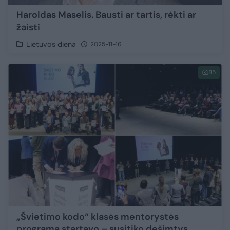
Haroldas Maselis. Bausti ar tartis, rėkti ar
žaisti
Lietuvos diena
2025-11-16
85
„Švietimo kodo“ klasės mentorystės
programa startavo – susitiko dešimtys