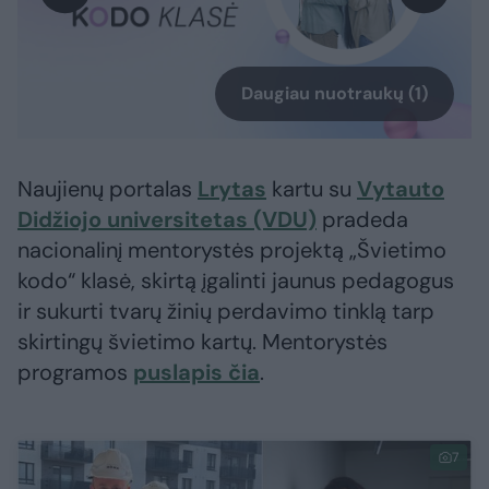
Daugiau nuotraukų (1)
Naujienų portalas
Lrytas
kartu su
Vytauto
Didžiojo universitetas (VDU)
pradeda
nacionalinį mentorystės projektą „Švietimo
kodo“ klasė, skirtą įgalinti jaunus pedagogus
ir sukurti tvarų žinių perdavimo tinklą tarp
skirtingų švietimo kartų. Mentorystės
programos
puslapis čia
.
7