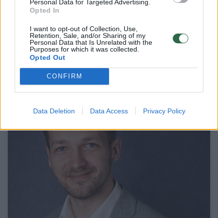
Personal Data for Targeted Advertising.
Opted In
Verslo ir švietimo pamokos: „Švietimo kodo“
klasės programos dalyviai susitiko su Ryčiu
I want to opt-out of Collection, Use,
Retention, Sale, and/or Sharing of my
Laurinavičiumi
Personal Data that Is Unrelated with the
Purposes for which it was collected.
Opted Out
Lietuvos diena
2026-02-04
CONFIRM
1
Data Deletion
Data Access
Privacy Policy