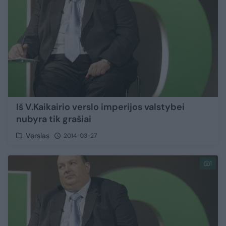
Iš V.Kaikairio verslo imperijos valstybei
nubyra tik grašiai
Verslas
2014-03-27
1