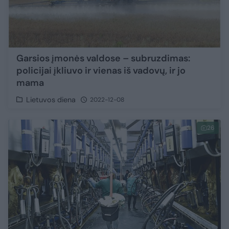
Garsios įmonės valdose – subruzdimas:
policijai įkliuvo ir vienas iš vadovų, ir jo
mama
Lietuvos diena
2022-12-08
26