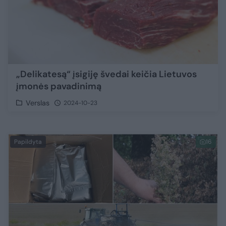
„Delikatesą“ įsigiję švedai keičia Lietuvos
įmonės pavadinimą
Verslas
2024-10-23
Papildyta
16