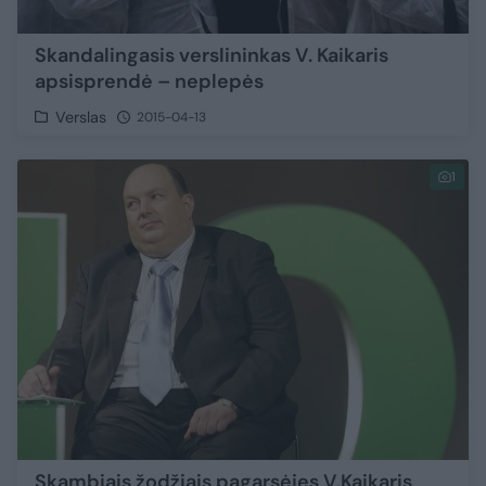
Skandalingasis verslininkas V. Kaikaris
apsisprendė – neplepės
Verslas
2015-04-13
1
Skambiais žodžiais pagarsėjęs V.Kaikaris