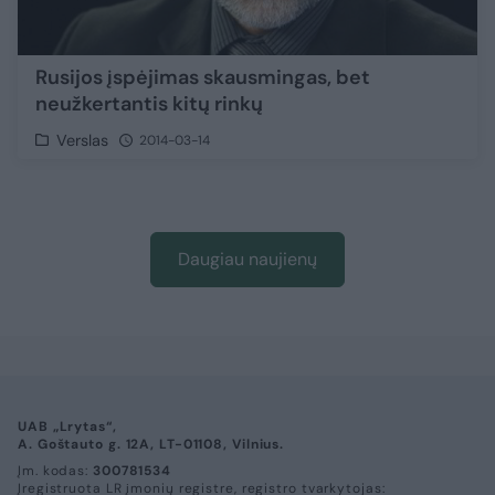
Rusijos įspėjimas skausmingas, bet
neužkertantis kitų rinkų
Verslas
2014-03-14
Daugiau naujienų
UAB „Lrytas“,
A. Goštauto g. 12A, LT-01108, Vilnius.
Įm. kodas:
300781534
Įregistruota LR įmonių registre, registro tvarkytojas: