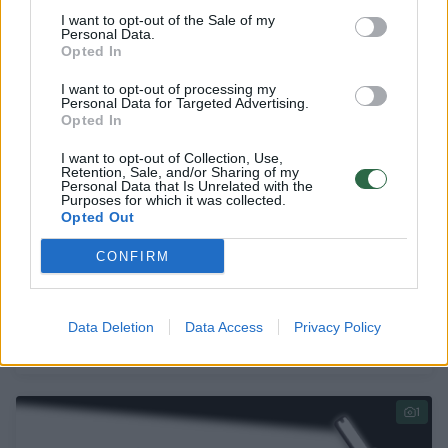
1
I want to opt-out of the Sale of my
Personal Data.
Opted In
I want to opt-out of processing my
Personal Data for Targeted Advertising.
Opted In
I want to opt-out of Collection, Use,
Retention, Sale, and/or Sharing of my
Personal Data that Is Unrelated with the
Purposes for which it was collected.
Opted Out
CONFIRM
„Kaikario ausytės“ ir kiti pragmatiško verslo
delikatesai
Data Deletion
Data Access
Privacy Policy
Lietuvos diena
2014-04-08
1