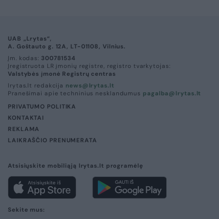
UAB „Lrytas“,
A. Goštauto g. 12A, LT-01108, Vilnius.
Įm. kodas:
300781534
Įregistruota LR įmonių registre, registro tvarkytojas:
Valstybės įmonė Registrų centras
lrytas.lt redakcija
news@lrytas.lt
Pranešimai apie techninius nesklandumus
pagalba@lrytas.lt
PRIVATUMO POLITIKA
KONTAKTAI
REKLAMA
LAIKRAŠČIO PRENUMERATA
Atsisiųskite mobiliąją lrytas.lt programėlę
Sekite mus: