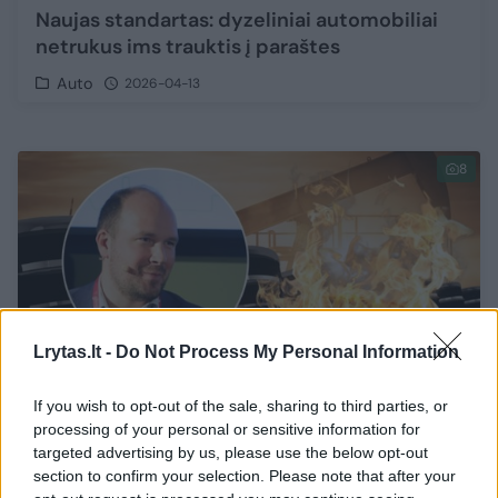
Naujas standartas: dyzeliniai automobiliai
netrukus ims trauktis į paraštes
Auto
2026-04-13
8
Lrytas.lt -
Do Not Process My Personal Information
If you wish to opt-out of the sale, sharing to third parties, or
processing of your personal or sensitive information for
targeted advertising by us, please use the below opt-out
section to confirm your selection. Please note that after your
Tai gali turėti labai nemalonių pasekmių