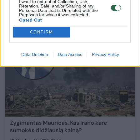
gali brangiai kainuoti“
I want to opt-out of Collection, Use,
Retention, Sale, and/or Sharing of my
Personal Data that Is Unrelated with the
Verslas
2026-03-11
Purposes for which it was collected.
Opted Out
CONFIRM
1
Data Deletion
Data Access
Privacy Policy
Žygimantas Mauricas. Kas Irano kare
sumokės didžiausią kainą?