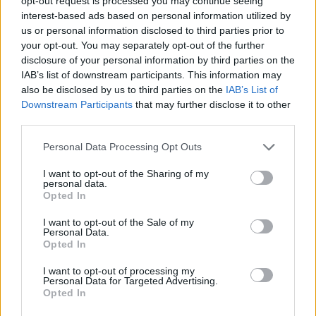
opt-out request is processed you may continue seeing
Lietuvai: ekonomistas įspėja – turime puikų
interest-based ads based on personal information utilized by
infliacijos laužą
us or personal information disclosed to third parties prior to
your opt-out. You may separately opt-out of the further
Verslas
2026-03-18
disclosure of your personal information by third parties on the
IAB’s list of downstream participants. This information may
15
also be disclosed by us to third parties on the
IAB’s List of
Downstream Participants
that may further disclose it to other
third parties.
Personal Data Processing Opt Outs
I want to opt-out of the Sharing of my
personal data.
Opted In
I want to opt-out of the Sale of my
Personal Data.
Opted In
I want to opt-out of processing my
Personal Data for Targeted Advertising.
I. Ruginienei užsiminus apie sprendimą dėl
Opted In
degalų kainų lubų, kirto be gailesčio: „Tai