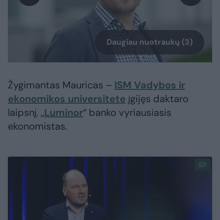
Daugiau nuotraukų (3)
Žygimantas Mauricas –
ISM Vadybos ir
ekonomikos universitete
įgijęs daktaro
laipsnį, „
Luminor
“ banko vyriausiasis
ekonomistas.
1