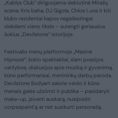
„Kablys Club“ diriguojama debiutinė Miražų
scena: Kris baha, DJ Gigola, Chloe Luna ir kiti
klubo rezidentai kapos negailestingai
siekdami vieno tikslo – surengti geriausius
šokius „Devilstone“ istorijoje.
Festivalio menų platformoje „Masinė
Hipnozė“: šokio spektakliai, slam poezijos
varžybos, diskusijos apie muziką ir gyvenimą,
kūno performansai, menininkų darbų paroda.
Devilstone Bodyart salone veido ir kūno
menais galės užsiimti ir publika – pasidaryti
make-up, įsiverti auskarą, nusipiešti
corpsepaint‘ą ar net susikurti personažą.