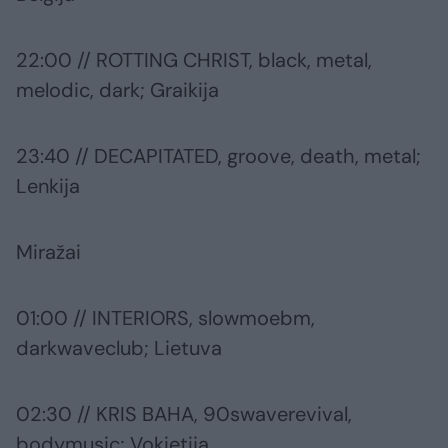
22:00 // ROTTING CHRIST, black, metal,
melodic, dark; Graikija
23:40 // DECAPITATED, groove, death, metal;
Lenkija
Miražai
01:00 // INTERIORS, slowmoebm,
darkwaveclub; Lietuva
02:30 // KRIS BAHA, 90swaverevival,
bodymusic; Vokietija