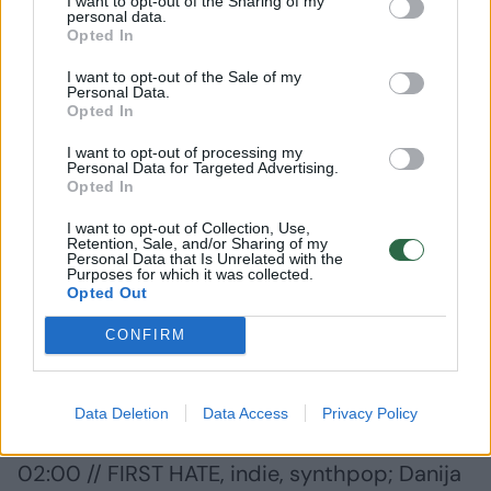
I want to opt-out of the Sharing of my
personal data.
Opted In
13:20 // GAMKA, dark, new-wave, rock;
I want to opt-out of the Sale of my
Lietuva
Personal Data.
Opted In
I want to opt-out of processing my
14:40 // DISCO.KOGNITYVAS, rock, indie,
Personal Data for Targeted Advertising.
poets; Lietuva
Opted In
I want to opt-out of Collection, Use,
Retention, Sale, and/or Sharing of my
22:20 // LINEA ASPERA, darkwave, minimal,
Personal Data that Is Unrelated with the
Purposes for which it was collected.
coldwave, synth; JK
Opted Out
CONFIRM
00:10 // SDH, synthwave, darkwave,
synthpop, EBM; Katalonija
Data Deletion
Data Access
Privacy Policy
02:00 // FIRST HATE, indie, synthpop; Danija