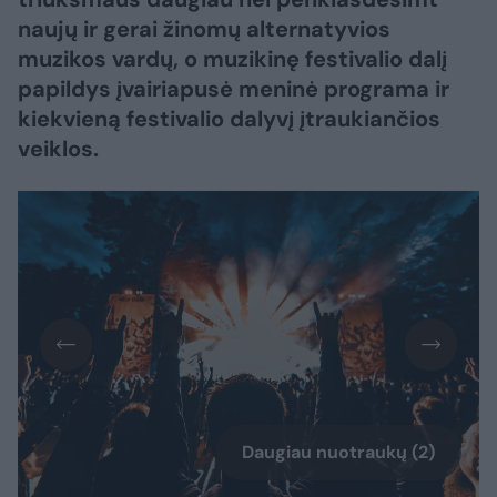
naujų ir gerai žinomų alternatyvios
muzikos vardų, o muzikinę festivalio dalį
papildys įvairiapusė meninė programa ir
kiekvieną festivalio dalyvį įtraukiančios
veiklos.
Daugiau nuotraukų (2)