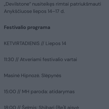
„Devilstone“ nusiteikęs rimtai patriukšmauti
Anykščiuose liepos 14–17 d.
Festivalio programa
KETVIRTADIENIS // Liepos 14
11:30 // Atveriami festivalio vartai
Masinė Hipnozė. Slėpynės
15:00 // MH paroda: atidarymas
18:00 // Šelmis: Shibari (Be)Laisvė