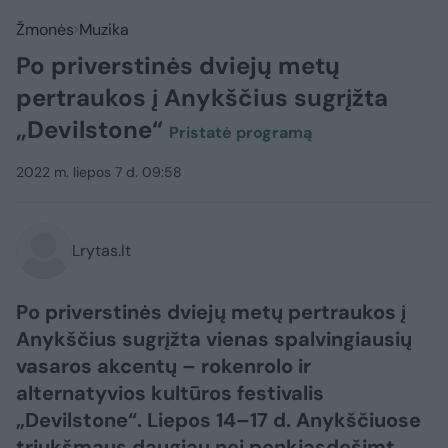
Žmonės
Muzika
Po priverstinės dviejų metų
pertraukos į Anykščius sugrįžta
„Devilstone“
Pristatė programą
2022 m. liepos 7 d. 09:58
Lrytas.lt
Po priverstinės dviejų metų pertraukos į
Anykščius sugrįžta vienas spalvingiausių
vasaros akcentų – rokenrolo ir
alternatyvios kultūros festivalis
„Devilstone“. Liepos 14–17 d. Anykščiuose
triukšmaus daugiau nei penkiasdešimt