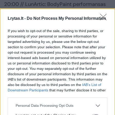
20:00 // LunArtic: BodyPaint performansas
Ritualas
Lrytas.lt -
Do Not Process My Personal Information
21:30 // Valerija ir Jaroška: Human Impact
If you wish to opt-out of the sale, sharing to third parties, or
Instruments (BDSM/Kink Live PA), world
processing of your personal or sensitive information for
targeted advertising by us, please use the below opt-out
premiere
section to confirm your selection. Please note that after your
opt-out request is processed you may continue seeing
interest-based ads based on personal information utilized by
00:00 // Tokie blogi, kad net geri. Naktinis
us or personal information disclosed to third parties prior to
kinas
your opt-out. You may separately opt-out of the further
disclosure of your personal information by third parties on the
IAB’s list of downstream participants. This information may
Barbablu
also be disclosed by us to third parties on the
IAB’s List of
Downstream Participants
that may further disclose it to other
third parties.
12:00 // KATARSIS, postpunk, alternative,
Personal Data Processing Opt Outs
sentiments; Lietuva