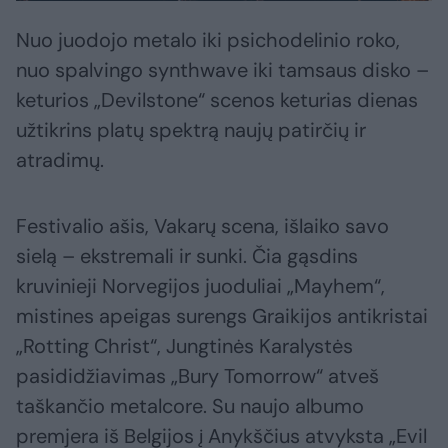
Nuo juodojo metalo iki psichodelinio roko,
nuo spalvingo synthwave iki tamsaus disko –
keturios „Devilstone“ scenos keturias dienas
užtikrins platų spektrą naujų patirčių ir
atradimų.
Festivalio ašis, Vakarų scena, išlaiko savo
sielą – ekstremali ir sunki. Čia gąsdins
kruvinieji Norvegijos juoduliai „Mayhem“,
mistines apeigas surengs Graikijos antikristai
„Rotting Christ“, Jungtinės Karalystės
pasididžiavimas „Bury Tomorrow“ atveš
taškančio metalcore. Su naujo albumo
premjera iš Belgijos į Anykščius atvyksta „Evil