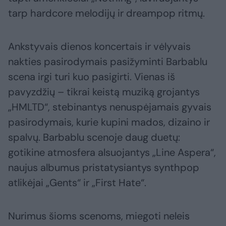
tarp hardcore melodijų ir dreampop ritmų.
Ankstyvais dienos koncertais ir vėlyvais
nakties pasirodymais pasižyminti Barbablu
scena irgi turi kuo pasigirti. Vienas iš
pavyzdžių – tikrai keistą muziką grojantys
„HMLTD“, stebinantys nenuspėjamais gyvais
pasirodymais, kurie kupini mados, dizaino ir
spalvų. Barbablu scenoje daug duetų:
gotikine atmosfera alsuojantys „Line Aspera“,
naujus albumus pristatysiantys synthpop
atlikėjai „Gents“ ir „First Hate“.
Nurimus šioms scenoms, miegoti neleis