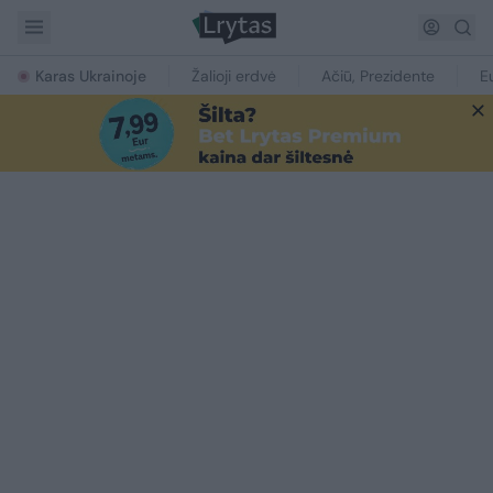
Karas Ukrainoje
Žalioji erdvė
Ačiū, Prezidente
E