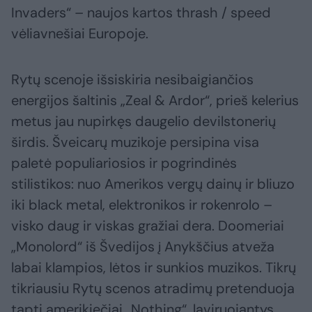
Invaders“ – naujos kartos thrash / speed
vėliavnešiai Europoje.
Rytų scenoje išsiskiria nesibaigiančios
energijos šaltinis „Zeal & Ardor“, prieš kelerius
metus jau nupirkęs daugelio devilstonerių
širdis. Šveicarų muzikoje persipina visa
paletė populiariosios ir pogrindinės
stilistikos: nuo Amerikos vergų dainų ir bliuzo
iki black metal, elektronikos ir rokenrolo –
visko daug ir viskas gražiai dera. Doomeriai
„Monolord“ iš Švedijos į Anykščius atveža
labai klampios, lėtos ir sunkios muzikos. Tikrų
tikriausiu Rytų scenos atradimų pretenduoja
tapti amerikiečiai „Nothing“, laviruojantys