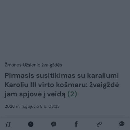
Žmonės
Užsienio žvaigždės
Pirmasis susitikimas su karaliumi
Karoliu III virto košmaru: žvaigždė
jam spjovė į veidą
(2)
2026 m. rugpjūčio 8 d. 08:33
Lrytas.lt