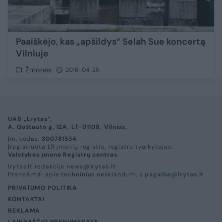
Paaiškėjo, kas „apšildys“ Selah Sue koncertą
Vilniuje
Žmonės
2016-04-25
UAB „Lrytas“,
A. Goštauto g. 12A, LT-01108, Vilnius.
Įm. kodas:
300781534
Įregistruota LR įmonių registre, registro tvarkytojas:
Valstybės įmonė Registrų centras
lrytas.lt redakcija
news@lrytas.lt
Pranešimai apie techninius nesklandumus
pagalba@lrytas.lt
PRIVATUMO POLITIKA
KONTAKTAI
REKLAMA