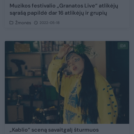
Muzikos festivalio „Granatos Live“ atlikėjų
sąrašą papildė dar 16 atlikėjų ir grupių
Žmonės
2022-05-18
8
„Kablio“ sceną savaitgalį šturmuos