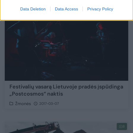
1
Data Deletion
Data Access
Privacy Policy
Festivalių vasarą Lietuvoje pradės įspūdinga
„Postcosmos“ naktis
Žmonės
2017-03-07
8