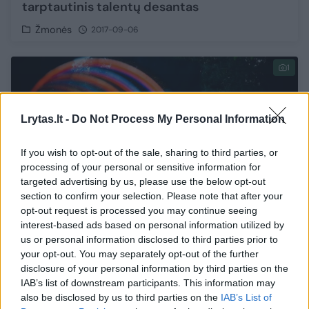
tarptautinis talentų desantas
Žmonės
2017-09-06
1
Lrytas.lt -
Do Not Process My Personal Information
If you wish to opt-out of the sale, sharing to third parties, or
processing of your personal or sensitive information for
targeted advertising by us, please use the below opt-out
section to confirm your selection. Please note that after your
opt-out request is processed you may continue seeing
interest-based ads based on personal information utilized by
us or personal information disclosed to third parties prior to
your opt-out. You may separately opt-out of the further
Šeštadienį Molėtuose - išskirtinė muzikos ir
disclosure of your personal information by third parties on the
žvaigždžių naktis „Postcosmos“
IAB’s list of downstream participants. This information may
also be disclosed by us to third parties on the
IAB’s List of
Žmonės
2017-06-01