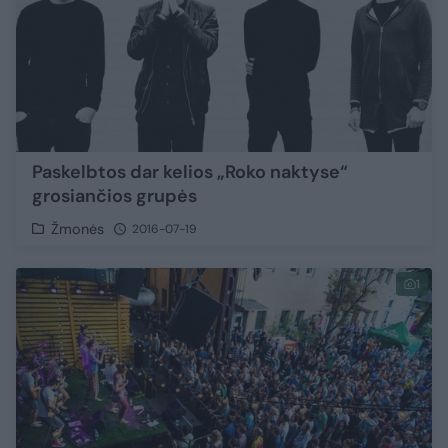
Paskelbtos dar kelios „Roko naktyse“
grosiančios grupės
Žmonės
2016-07-19
1