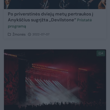
Po priverstinės dviejų metų pertraukos į
Anykščius sugrįžta „Devilstone“
Pristatė
programą
Žmonės
2022-07-07
4