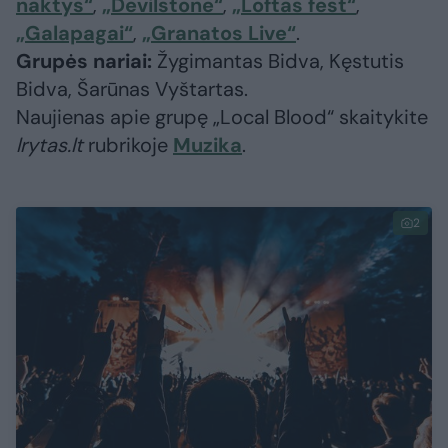
naktys“
,
„Devilstone“
,
„Loftas fest“
,
„Galapagai“
,
„Granatos Live“
.
Grupės nariai:
Žygimantas Bidva, Kęstutis
Bidva, Šarūnas Vyštartas.
Naujienas apie grupę „Local Blood“ skaitykite
lrytas.lt
rubrikoje
Muzika
.
2