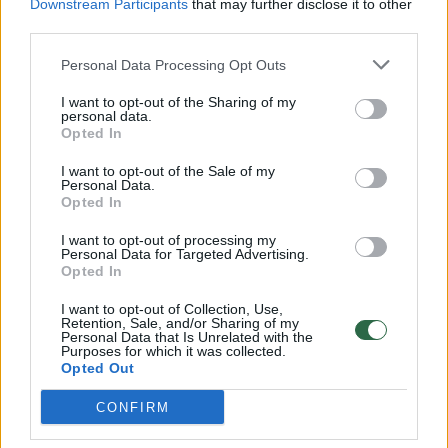
Downstream Participants
that may further disclose it to other
third parties.
Personal Data Processing Opt Outs
1
I want to opt-out of the Sharing of my
personal data.
Opted In
I want to opt-out of the Sale of my
Personal Data.
Opted In
I want to opt-out of processing my
Personal Data for Targeted Advertising.
Opted In
I want to opt-out of Collection, Use,
Retention, Sale, and/or Sharing of my
Personal Data that Is Unrelated with the
Muzikos naktyje „Postcosmos“ – Lietuvos ir
Purposes for which it was collected.
Estijos alternatyvos pažibos
Opted Out
Žmonės
2017-03-16
CONFIRM