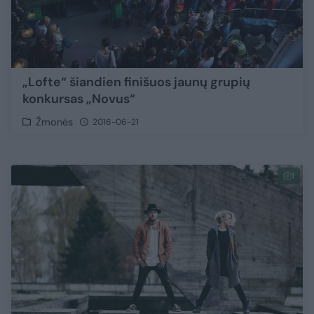
„Lofte“ šiandien finišuos jaunų grupių
konkursas „Novus“
Žmonės
2016-06-21
1