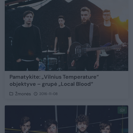
Pamatykite: „Vilnius Temperature“
objektyve – grupė „Local Blood“
Žmonės
2016-11-08
1