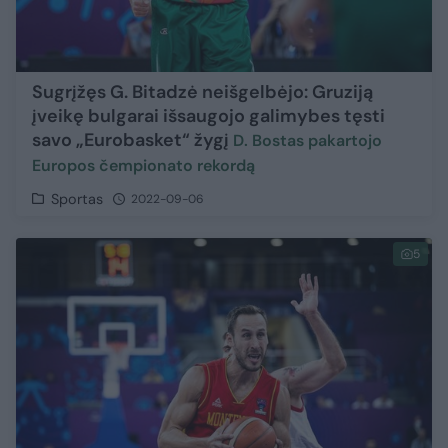
Sugrįžęs G. Bitadzė neišgelbėjo: Gruziją
įveikę bulgarai išsaugojo galimybes tęsti
savo „Eurobasket“ žygį
D. Bostas pakartojo
Europos čempionato rekordą
Sportas
2022-09-06
5