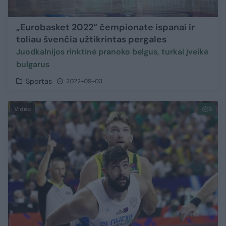
„Eurobasket 2022“ čempionate ispanai ir
toliau švenčia užtikrintas pergales
Juodkalnijos rinktinė pranoko belgus, turkai įveikė
bulgarus
Sportas
2022-09-03
Video
5