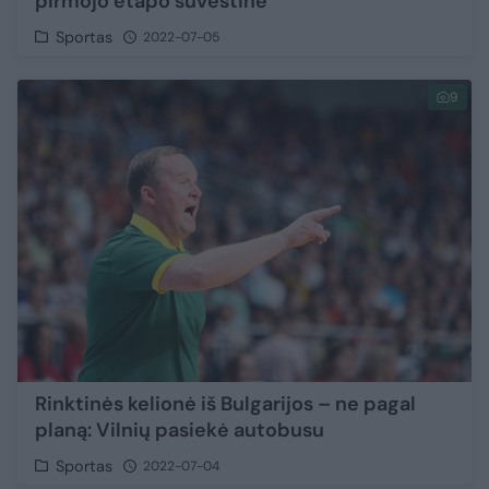
pirmojo etapo suvestinė
Sportas
2022-07-05
9
Rinktinės kelionė iš Bulgarijos – ne pagal
planą: Vilnių pasiekė autobusu
Sportas
2022-07-04