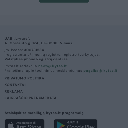
UAB „Lrytas“,
A. Goštauto g. 12A, LT-01108, Vilnius.
Įm. kodas:
300781534
Įregistruota LR įmonių registre, registro tvarkytojas:
Valstybės įmonė Registrų centras
lrytas.lt redakcija
news@lrytas.lt
Pranešimai apie techninius nesklandumus
pagalba@lrytas.lt
PRIVATUMO POLITIKA
KONTAKTAI
REKLAMA
LAIKRAŠČIO PRENUMERATA
Atsisiųskite mobiliąją lrytas.lt programėlę