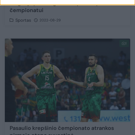
Bulgarija pasirengusi Europos krepšinio
čempionatui
Sportas
2022-08-29
1
Pasaulio krepšinio čempionato atrankos