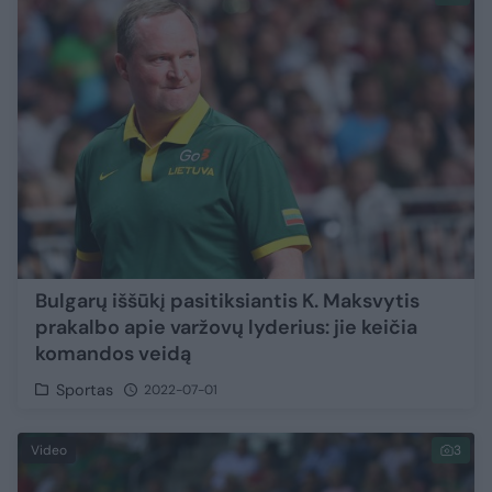
Bulgarų iššūkį pasitiksiantis K. Maksvytis
prakalbo apie varžovų lyderius: jie keičia
komandos veidą
Sportas
2022-07-01
Video
3