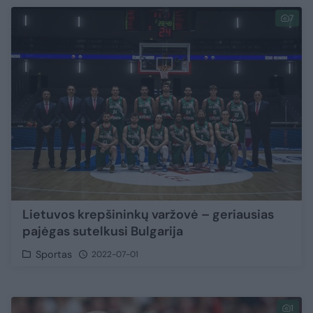
7
Lietuvos krepšininkų varžovė – geriausias
pajėgas sutelkusi Bulgarija
Sportas
2022-07-01
1