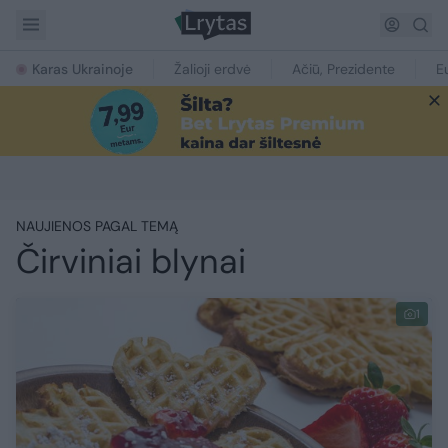
Karas Ukrainoje
Žalioji erdvė
Ačiū, Prezidente
E
NAUJIENOS PAGAL TEMĄ
Čirviniai blynai
1