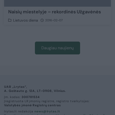
Naisių miestelyje – rekordinės Užgavėnės
Lietuvos diena
2016-02-07
Daugiau naujienų
UAB „Lrytas“,
A. Goštauto g. 12A, LT-01108, Vilnius.
Įm. kodas:
300781534
Įregistruota LR įmonių registre, registro tvarkytojas:
Valstybės įmonė Registrų centras
lrytas.lt redakcija
news@lrytas.lt