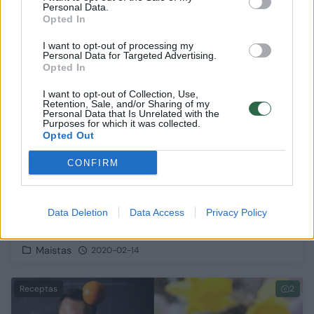
Personal Data.
Receptas
1
Opted In
I want to opt-out of processing my
Personal Data for Targeted Advertising.
Opted In
I want to opt-out of Collection, Use,
Retention, Sale, and/or Sharing of my
Personal Data that Is Unrelated with the
Purposes for which it was collected.
Opted Out
CONFIRM
Čirviniai blynai su varške: norėsis valgyti nuo
Data Deletion
Data Access
Privacy Policy
pusryčių iki vakarienės
Maistas
2020-02-14
Receptas
2