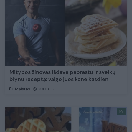
Mitybos žinovas išdavė paprastų ir sveikų
blynų receptą: valgo juos kone kasdien
Maistas
2019-01-31
1