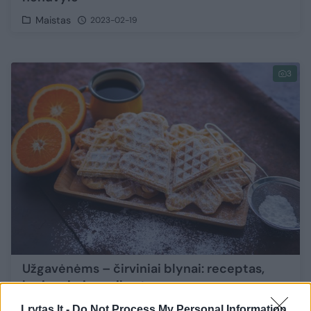
Maistas
2023-02-19
3
Užgavėnėms – čirviniai blynai: receptas,
kuris primins vaikystę
Maistas
2021-02-16
Lrytas.lt -
Do Not Process My Personal Information