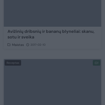
Avižinių dribsnių ir bananų blyneliai: skanu,
sotu ir sveika
Maistas
2017-02-10
Receptas
1