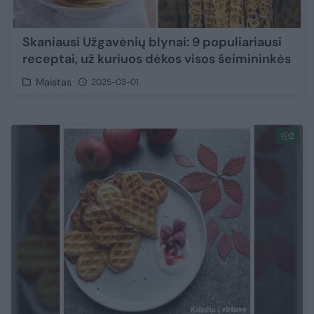
Skaniausi Užgavėnių blynai: 9 populiariausi
receptai, už kuriuos dėkos visos šeimininkės
Maistas
2025-03-01
2