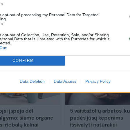
In
to opt-out of processing my Personal Data for Targeted
ing.
Kodėl vyrai vengia gydytojų? Štai kaip
In
pasireiškia testosterono sumažėjimas
o opt-out of Collection, Use, Retention, Sale, and/or Sharing
ersonal Data that Is Unrelated with the Purposes for which it
Sveikata
2026-05-19
lected.
Out
2
CONFIRM
Data Deletion
Data Access
Privacy Policy
jai įspėja dėl
5 vaistažolių arbatos, ku
algymo: šiame organe
padės jūsų kepenims
i riebalų kalnai
išsivalyti natūraliai