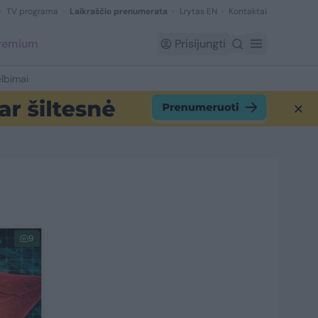
TV programa
Laikraščio prenumerata
Lrytas EN
Kontaktai
Premium
Prisijungti
lbimai
9