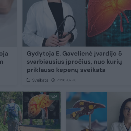
oja
Gydytoja E. Gavelienė įvardijo 5
am
svarbiausius įpročius, nuo kurių
priklauso kepenų sveikata
Sveikata
2026-07-18
4