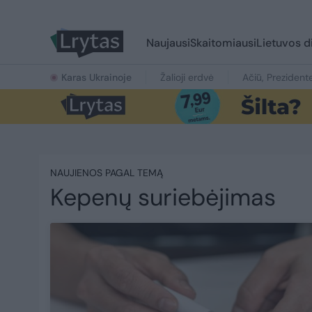
Naujausi
Skaitomiausi
Lietuvos d
Karas Ukrainoje
Žalioji erdvė
Ačiū, Prezident
NAUJIENOS PAGAL TEMĄ
Kepenų suriebėjimas