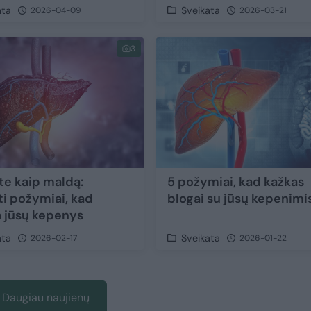
ata
Sveikata
2026-04-09
2026-03-21
3
te kaip maldą:
5 požymiai, kad kažkas
ti požymiai, kad
blogai su jūsų kepenimi
a jūsų kepenys
ata
Sveikata
2026-02-17
2026-01-22
Daugiau naujienų