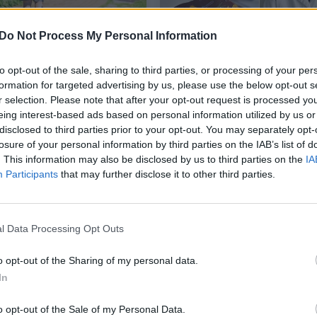
Do Not Process My Personal Information
terapeutė atskleidė,
Geriau nei žarnyno šluot
mankšta degina
gydytojos lūpų –
to opt-out of the sale, sharing to third parties, or processing of your per
us kepenyse: esminė
veiksmingiausias būdas
formation for targeted advertising by us, please use the below opt-out s
r selection. Please note that after your opt-out request is processed y
– širdies pulsas
išvalyti kepenis
eing interest-based ads based on personal information utilized by us or
ata
Sveikata
2026-06-19
2026-06-09
disclosed to third parties prior to your opt-out. You may separately opt-
losure of your personal information by third parties on the IAB’s list of
. This information may also be disclosed by us to third parties on the
IA
1
Participants
that may further disclose it to other third parties.
l Data Processing Opt Outs
o opt-out of the Sharing of my personal data.
In
o opt-out of the Sale of my Personal Data.