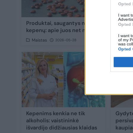
Opted 
I want 
Advertis
Produktai, saugantys nuo suriebėjusių
Opted 
kepenų: apie juos net nepagalvojote
I want t
of my P
Maistas
2026-05-28
was col
Opted 
4
Kepenims kenkia ne tik
Gydyto
alkoholis: vaistininkė
persiv
išvardijo didžiausias klaidas
kaupias