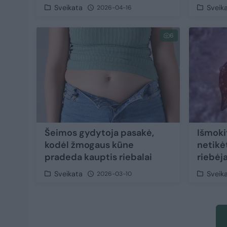
Sveikata
Sveik
2026-04-16
6
Šeimos gydytoja pasakė,
Išmoki
kodėl žmogaus kūne
netikė
pradeda kauptis riebalai
riebėj
Sveikata
Sveik
2026-03-10