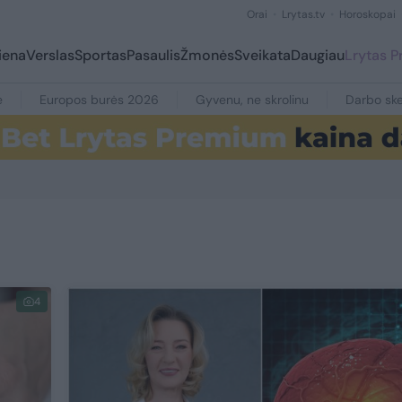
Orai
Lrytas.tv
Horoskopai
iena
Verslas
Sportas
Pasaulis
Žmonės
Sveikata
Daugiau
Lrytas 
e
Europos burės 2026
Gyvenu, ne skrolinu
Darbo ske
4