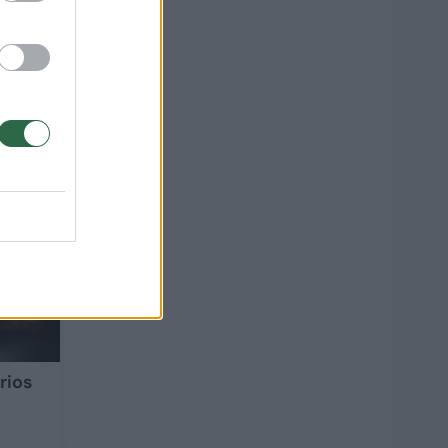
8
rios