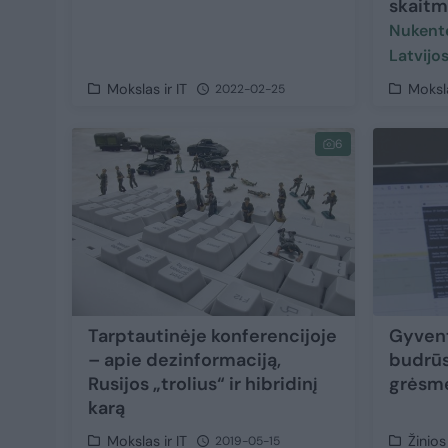
skaitm
Nukentė
Latvijo
Mokslas ir IT
Moksla
2022-02-25
6
Tarptautinėje konferencijoje
Gyvent
– apie dezinformaciją,
budrūs
Rusijos „trolius“ ir hibridinį
grėsm
karą
Mokslas ir IT
Žinios
2019-05-15