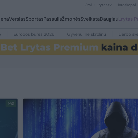
Orai
Lrytas.tv
Horoskopai
iena
Verslas
Sportas
Pasaulis
Žmonės
Sveikata
Daugiau
Lrytas 
e
Europos burės 2026
Gyvenu, ne skrolinu
Darbo ske
3