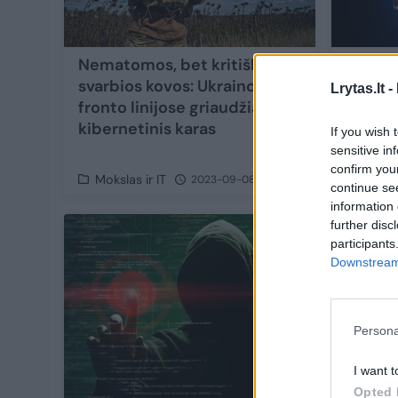
Nematomos, bet kritiškai
Kibern
svarbios kovos: Ukrainos
metais
Lrytas.lt -
fronto linijose griaudžia ir
Rusijo
kibernetinis karas
If you wish 
sensitive in
confirm you
Mokslas ir IT
Moksla
2023-09-08
continue se
information 
further disc
participants
Downstream 
Persona
I want t
Opted 