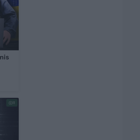
mis
11