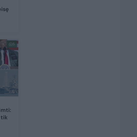
eisę
5
imti:
tik