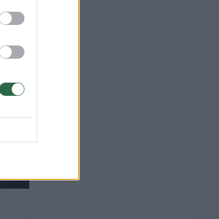
ontą“
2