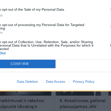
o opt-out of the Sale of my Personal Data.
In
ių
Ukraina skelbia atverianti „kibernetinį fr
to opt-out of processing my Personal Data for Targeted
ing.
prieš Rusiją
In
Mokslas ir IT
2022-02-28
o opt-out of Collection, Use, Retention, Sale, and/or Sharing
ersonal Data that Is Unrelated with the Purposes for which it
lected.
Out
1
CONFIRM
Data Deletion
Data Access
Privacy Policy
naikintuvai ir raketos:
K. Kosačiovas: galimai
užpuolė Ukrainą ir
planuojamos JAV