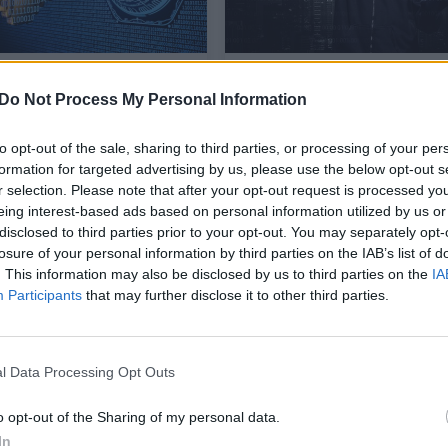
etinis saugumas 2022
„Anonymous“ ne tik
: tendencijas diktavo
pagrobė 20 terabaitų
Do Not Process My Personal Information
s karas Ukrainoje
„Rosneft Deutschland“
duomenų – dar ir atliko
to opt-out of the sale, sharing to third parties, or processing of your per
„valymą“
formation for targeted advertising by us, please use the below opt-out s
r selection. Please note that after your opt-out request is processed y
s ir IT
Mokslas ir IT
2022-12-22
2022-03-15
eing interest-based ads based on personal information utilized by us or
disclosed to third parties prior to your opt-out. You may separately opt-
losure of your personal information by third parties on the IAB’s list of
1
. This information may also be disclosed by us to third parties on the
IA
Participants
that may further disclose it to other third parties.
l Data Processing Opt Outs
o opt-out of the Sharing of my personal data.
In