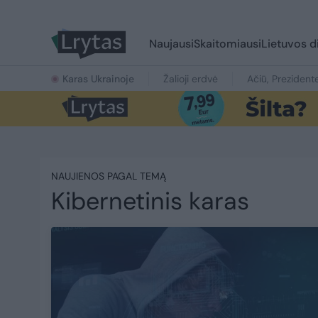
Naujausi
Skaitomiausi
Lietuvos d
Karas Ukrainoje
Žalioji erdvė
Ačiū, Prezident
NAUJIENOS PAGAL TEMĄ
Kibernetinis karas