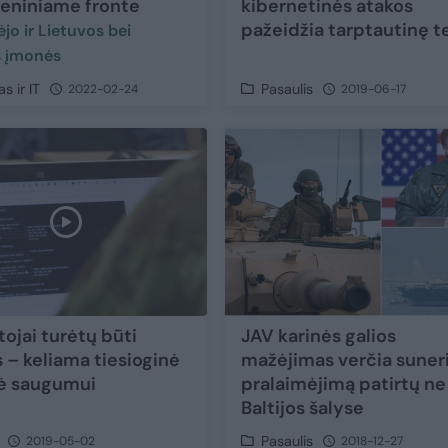
eniniame fronte
kibernetinės atakos
pažeidžia tarptautinę t
jo ir Lietuvos bei
s įmonės
s ir IT
Pasaulis
2022-02-24
2019-06-17
ojai turėtų būti
JAV karinės galios
 – keliama tiesioginė
mažėjimas verčia suner
ė saugumui
pralaimėjimą patirtų ne 
Baltijos šalyse
Pasaulis
2019-05-02
2018-12-27