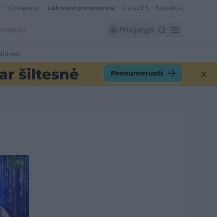
TV programa
Laikraščio prenumerata
Lrytas EN
Kontaktai
Premium
Prisijungti
lbimai
1