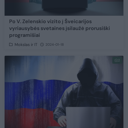
Po V. Zelenskio vizito į Šveicarijos
vyriausybės svetaines įsilaužė prorusiški
programišiai
Mokslas ir IT
2024-01-18
2