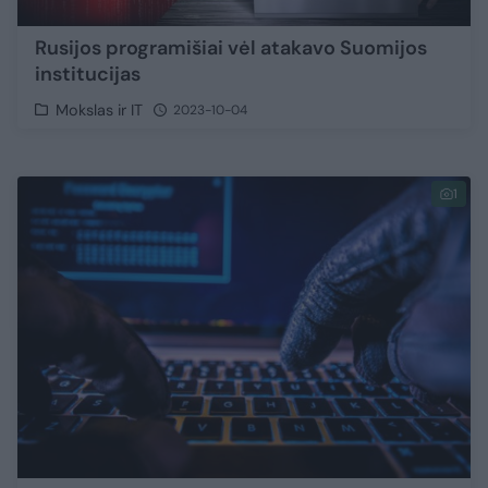
Rusijos programišiai vėl atakavo Suomijos
institucijas
Mokslas ir IT
2023-10-04
1