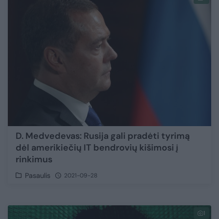
D. Medvedevas: Rusija gali pradėti tyrimą
dėl amerikiečių IT bendrovių kišimosi į
rinkimus
Pasaulis
2021-09-28
1