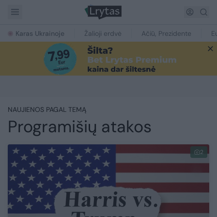
Karas Ukrainoje
Žalioji erdvė
Ačiū, Prezidente
E
NAUJIENOS PAGAL TEMĄ
Programišių atakos
2