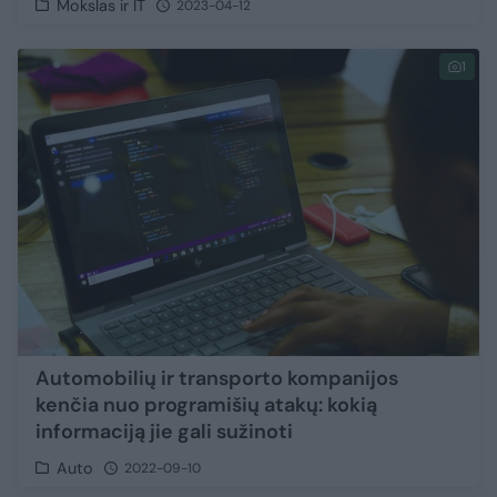
Mokslas ir IT
2023-04-12
1
Automobilių ir transporto kompanijos
kenčia nuo programišių atakų: kokią
informaciją jie gali sužinoti
Auto
2022-09-10