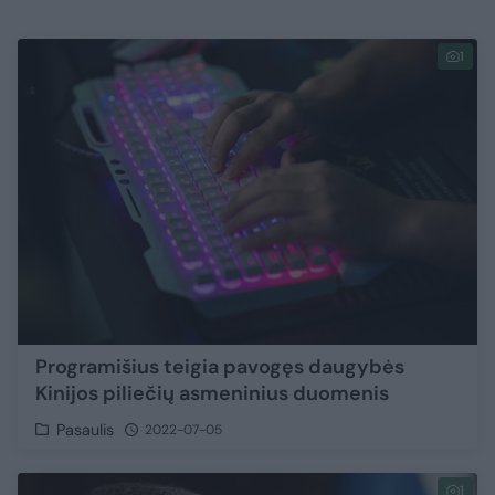
1
Programišius teigia pavogęs daugybės
Kinijos piliečių asmeninius duomenis
Pasaulis
2022-07-05
1