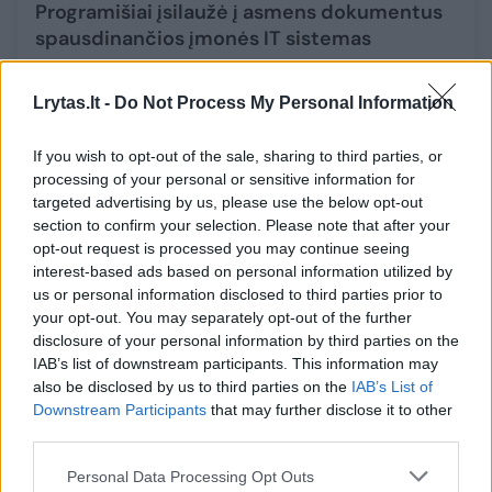
Programišiai įsilaužė į asmens dokumentus
spausdinančios įmonės IT sistemas
Mokslas ir IT
2023-08-27
Lrytas.lt -
Do Not Process My Personal Information
1
If you wish to opt-out of the sale, sharing to third parties, or
processing of your personal or sensitive information for
targeted advertising by us, please use the below opt-out
section to confirm your selection. Please note that after your
opt-out request is processed you may continue seeing
interest-based ads based on personal information utilized by
us or personal information disclosed to third parties prior to
your opt-out. You may separately opt-out of the further
disclosure of your personal information by third parties on the
IAB’s list of downstream participants. This information may
also be disclosed by us to third parties on the
IAB’s List of
Downstream Participants
that may further disclose it to other
third parties.
Rusai naudoja piratinę programinę įrangą,
kad įgytų prieigą prie ukrainiečių įrenginių
Personal Data Processing Opt Outs