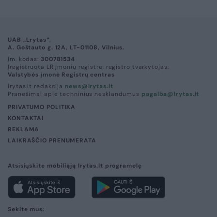
UAB „Lrytas“,
A. Goštauto g. 12A, LT-01108, Vilnius.
Įm. kodas:
300781534
Įregistruota LR įmonių registre, registro tvarkytojas:
Valstybės įmonė Registrų centras
lrytas.lt redakcija
news@lrytas.lt
Pranešimai apie techninius nesklandumus
pagalba@lrytas.lt
PRIVATUMO POLITIKA
KONTAKTAI
REKLAMA
LAIKRAŠČIO PRENUMERATA
Atsisiųskite mobiliąją lrytas.lt programėlę
Sekite mus: