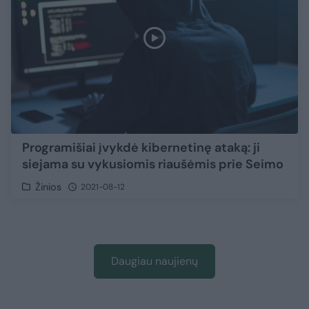
Programišiai įvykdė kibernetinę ataką: ji
siejama su vykusiomis riaušėmis prie Seimo
Žinios
2021-08-12
Daugiau naujienų