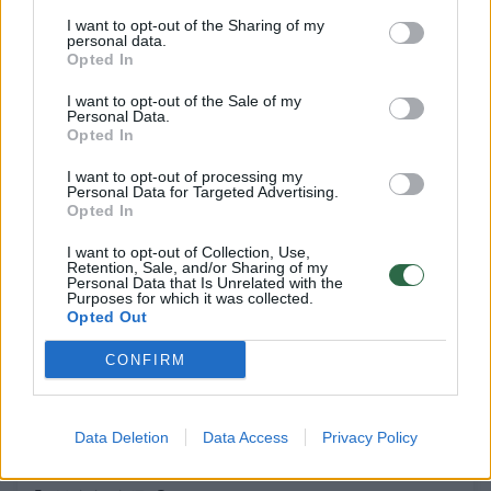
Mokslas ir IT
2023-05-23
I want to opt-out of the Sharing of my
personal data.
Opted In
1
I want to opt-out of the Sale of my
Personal Data.
Opted In
I want to opt-out of processing my
Personal Data for Targeted Advertising.
Opted In
I want to opt-out of Collection, Use,
Retention, Sale, and/or Sharing of my
Personal Data that Is Unrelated with the
Purposes for which it was collected.
Opted Out
CONFIRM
Rusų programišiai ėmėsi netradicinių
metodų: prisijungė prie Ukrainos kavinių
Data Deletion
Data Access
Privacy Policy
stebėjimo kamerų