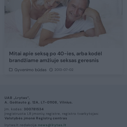
Mitai apie seksą po 40-ies, arba kodėl
brandžiame amžiuje seksas geresnis
Gyvenimo būdas
2013-07-02
UAB „Lrytas“,
A. Goštauto g. 12A, LT-01108, Vilnius.
Įm. kodas:
300781534
Įregistruota LR įmonių registre, registro tvarkytojas:
Valstybės įmonė Registrų centras
lrytas.lt redakcija
news@lrytas.lt