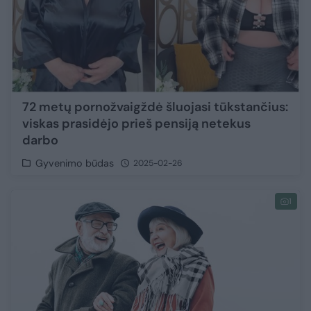
72 metų pornožvaigždė šluojasi tūkstančius:
viskas prasidėjo prieš pensiją netekus
darbo
Gyvenimo būdas
2025-02-26
1