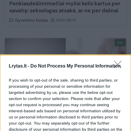
Penkiasdešimtmečiai mylisi kelis kartus per
savaitę: seksologas atsakė, ar ne per dažnai
Gyvenimo būdas
2024-08-15
6
Lrytas.lt -
Do Not Process My Personal Information
If you wish to opt-out of the sale, sharing to third parties, or
processing of your personal or sensitive information for
targeted advertising by us, please use the below opt-out
section to confirm your selection. Please note that after your
opt-out request is processed you may continue seeing
interest-based ads based on personal information utilized by
us or personal information disclosed to third parties prior to
your opt-out. You may separately opt-out of the further
Mokslų daktarė ragina mylėtis: meilė ir
disclosure of your personal information by third parties on the