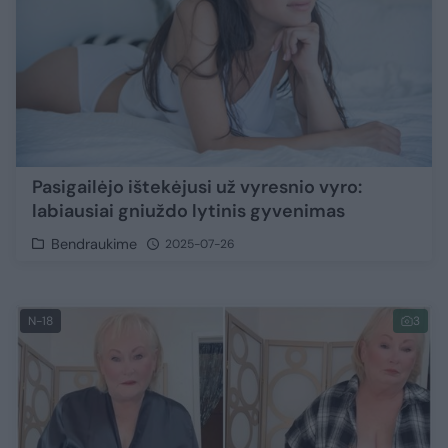
Pasigailėjo ištekėjusi už vyresnio vyro:
labiausiai gniuždo lytinis gyvenimas
Bendraukime
2025-07-26
N-18
3