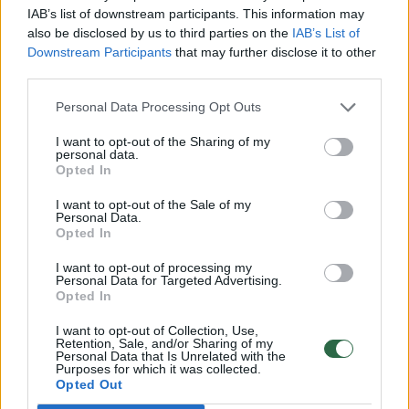
seksas stabdo senėjimo procesą
IAB’s list of downstream participants. This information may
Gyvenimo būdas
also be disclosed by us to third parties on the
IAB’s List of
2024-03-08
Downstream Participants
that may further disclose it to other
third parties.
N-18
16
Personal Data Processing Opt Outs
I want to opt-out of the Sharing of my
personal data.
Opted In
I want to opt-out of the Sale of my
Personal Data.
Opted In
I want to opt-out of processing my
Personal Data for Targeted Advertising.
Opted In
I want to opt-out of Collection, Use,
Seksas ir menopauzė: tiesa ir mitai apie
Retention, Sale, and/or Sharing of my
Personal Data that Is Unrelated with the
vyresnių moterų lytinį gyvenimą
Purposes for which it was collected.
Opted Out
Gyvenimo būdas
2022-11-23