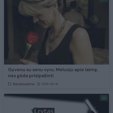
Gyvenu su senu vyru. Meluoju apie laimę,
nes gėda prisipažinti
Bendraukime
2019-05-16
1