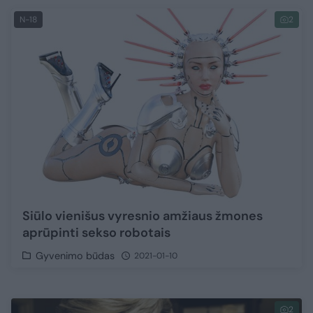
N-18
2
Siūlo vienišus vyresnio amžiaus žmones
aprūpinti sekso robotais
Gyvenimo būdas
2021-01-10
2