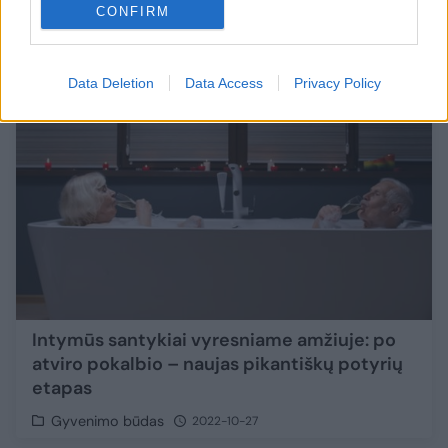
CONFIRM
N-18
1
Data Deletion
Data Access
Privacy Policy
Intymūs santykiai vyresniame amžiuje: po
atviro pokalbio – naujas pikantiškų potyrių
etapas
Gyvenimo būdas
2022-10-27