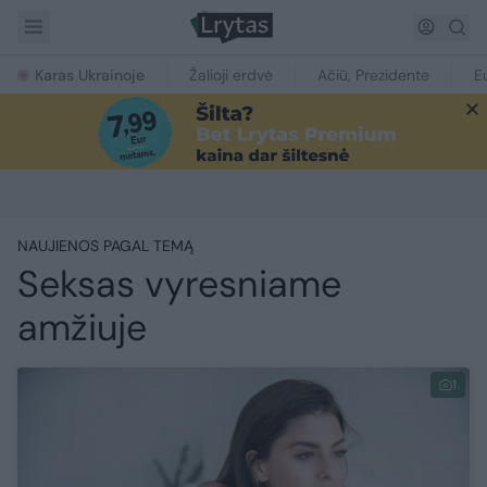
Karas Ukrainoje
Žalioji erdvė
Ačiū, Prezidente
E
NAUJIENOS PAGAL TEMĄ
Seksas vyresniame
amžiuje
1