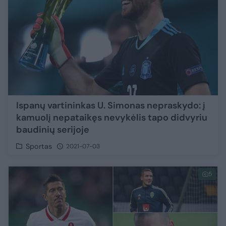
Ispanų vartininkas U. Simonas nepraskydo: į
kamuolį nepataikęs nevykėlis tapo didvyriu
baudinių serijoje
Sportas
2021-07-03
5