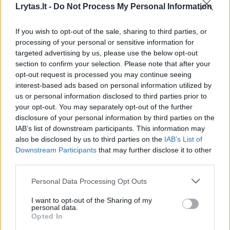
Lrytas.lt -
Do Not Process My Personal Information
If you wish to opt-out of the sale, sharing to third parties, or
processing of your personal or sensitive information for
targeted advertising by us, please use the below opt-out
section to confirm your selection. Please note that after your
opt-out request is processed you may continue seeing
interest-based ads based on personal information utilized by
us or personal information disclosed to third parties prior to
your opt-out. You may separately opt-out of the further
disclosure of your personal information by third parties on the
IAB’s list of downstream participants. This information may
Po dar vieno „Barcelona“ sutriuškinimo – vis
also be disclosed by us to third parties on the
IAB’s List of
garsiau kalbama apie R. Koemano atleidimą:
Downstream Participants
that may further disclose it to other
nuomonę išsakė ir žaidėjai
third parties.
Sportas
2021-09-30
Personal Data Processing Opt Outs
I want to opt-out of the Sharing of my
personal data.
Video
3
Opted In