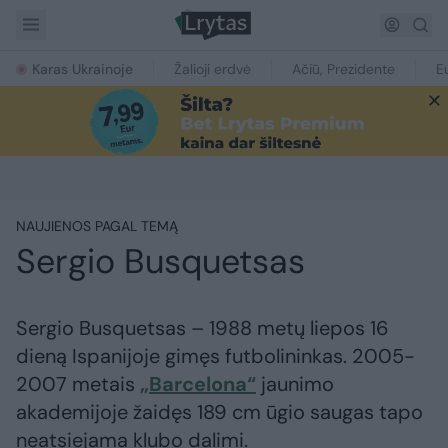
Karas Ukrainoje
Žalioji erdvė
Ačiū, Prezidente
E
NAUJIENOS PAGAL TEMĄ
Sergio Busquetsas
Sergio Busquetsas – 1988 metų liepos 16
dieną Ispanijoje gimęs futbolininkas. 2005-
2007 metais
„Barcelona“
jaunimo
akademijoje žaidęs 189 cm ūgio saugas tapo
neatsiejama klubo dalimi.