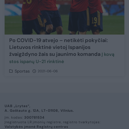
Po COVID-19 atvejo – netikėti pokyčiai:
Lietuvos rinktinė vietoj Ispanijos
žvaigždyno žais su jaunimo komanda
Į kovą
stos ispanų U-21 rinktinė
Sportas
2021-06-06
UAB „Lrytas“,
A. Goštauto g. 12A, LT-01108, Vilnius.
Įm. kodas:
300781534
Įregistruota LR įmonių registre, registro tvarkytojas:
Valstybės įmonė Registrų centras