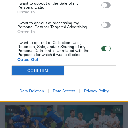
I want to opt-out of the Sale of my
Personal Data.
Opted In
I want to opt-out of processing my
Personal Data for Targeted Advertising.
Opted In
I want to opt-out of Collection, Use,
Retention, Sale, and/or Sharing of my
Personal Data that Is Unrelated with the
Purposes for which it was collected.
Opted Out
„Euro 2020“ pusfinalis virto baudinių drama:
CONFIRM
nervų kare pranašesnė buvo ir į finalą žengė
Italija
A. Morata pramušė baudinį
Data Deletion
Data Access
Privacy Policy
Sportas
2021-07-06
Video
1