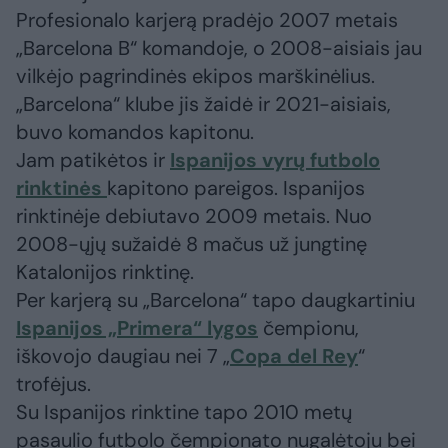
Profesionalo karjerą pradėjo 2007 metais
„Barcelona B“ komandoje, o 2008-aisiais jau
vilkėjo pagrindinės ekipos marškinėlius.
„Barcelona“ klube jis žaidė ir 2021-aisiais,
buvo komandos kapitonu.
Jam patikėtos ir
Ispanijos vyrų futbolo
rinktinės
kapitono pareigos. Ispanijos
rinktinėje debiutavo 2009 metais. Nuo
2008-ųjų sužaidė 8 mačus už jungtinę
Katalonijos rinktinę.
Per karjerą su „Barcelona“ tapo daugkartiniu
Ispanijos „Primera“ lygos
čempionu,
iškovojo daugiau nei 7 „
Copa del Rey
“
trofėjus.
Su Ispanijos rinktine tapo 2010 metų
pasaulio futbolo čempionato nugalėtoju bei