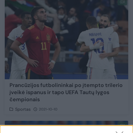
1
Prancūzijos futbolininkai po įtempto trilerio
įveikė ispanus ir tapo UEFA Tautų lygos
čempionais
Sportas
2021-10-10
1