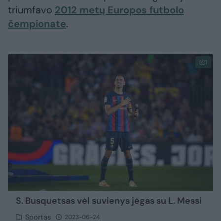
triumfavo
2012 metų Europos futbolo
čempionate
.
1
S. Busquetsas vėl suvienys jėgas su L. Messi
Sportas
2023-06-24