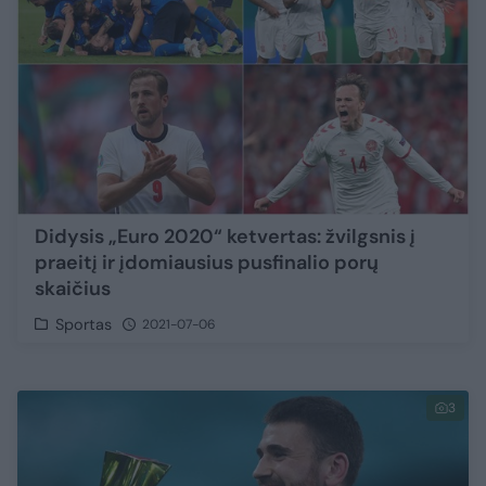
Didysis „Euro 2020“ ketvertas: žvilgsnis į
praeitį ir įdomiausius pusfinalio porų
skaičius
Sportas
2021-07-06
3