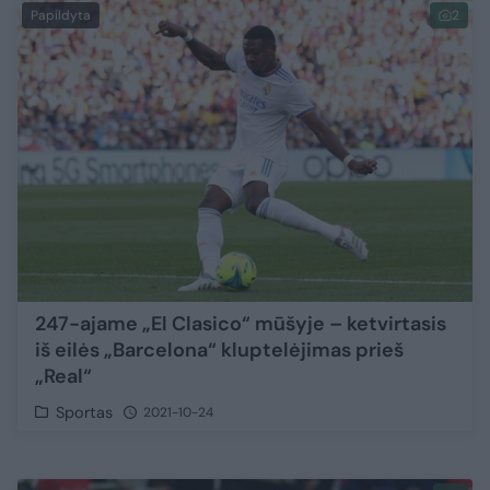
Papildyta
2
247-ajame „El Clasico“ mūšyje – ketvirtasis
iš eilės „Barcelona“ kluptelėjimas prieš
„Real“
Sportas
2021-10-24