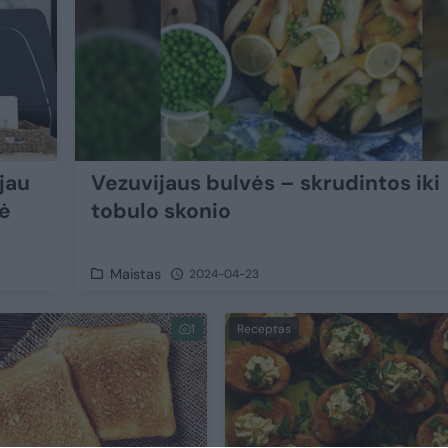
 jau
Vezuvijaus bulvės – skrudintos iki
rė
tobulo skonio
Maistas
2024-04-23
1
Receptas