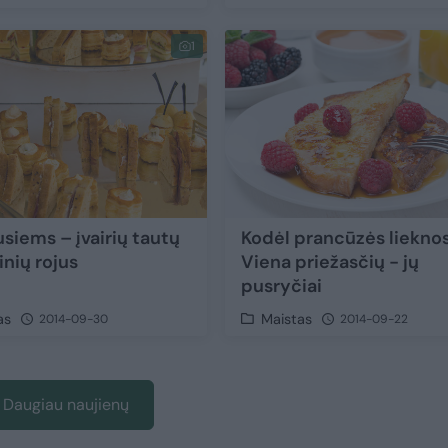
1
usiems – įvairių tautų
Kodėl prancūzės liekno
inių rojus
Viena priežasčių - jų
pusryčiai
as
Maistas
2014-09-30
2014-09-22
Daugiau naujienų