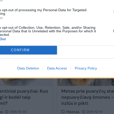
In
to opt-out of processing my Personal Data for Targeted
tas
Vakarėlio favoritas – įdarytos skrudintos
ing.
In
alyvuogės
o opt-out of Collection, Use, Retention, Sale, and/or Sharing
Maistas
2016-07-14
ersonal Data that Is Unrelated with the Purposes for which it
lected.
Out
1
CONFIRM
Data Deletion
Data Access
Privacy Policy
entiniai pusryčiai. Kuo
Metas prie pusryčių sta
i ir kodėl taip
nepusryčiavę žmonės 
mi?
irzlūs ir pikti
as
Maistas
2014-10-20
2014-10-14