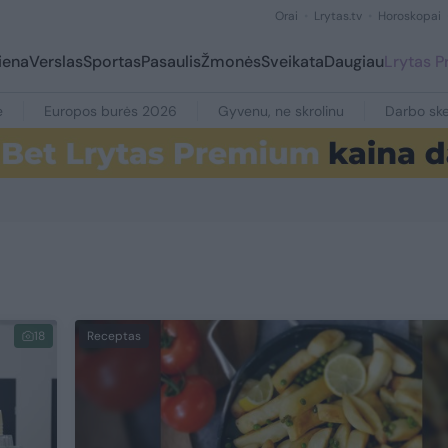
Orai
Lrytas.tv
Horoskopai
iena
Verslas
Sportas
Pasaulis
Žmonės
Sveikata
Daugiau
Lrytas 
e
Europos burės 2026
Gyvenu, ne skrolinu
Darbo ske
18
Receptas