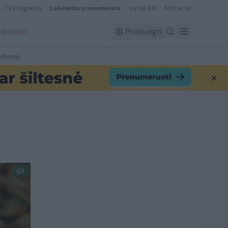
TV programa
Laikraščio prenumerata
Lrytas EN
Kontaktai
Premium
Prisijungti
lbimai
1