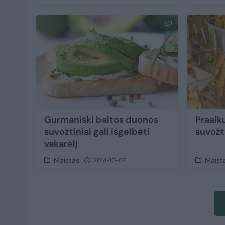
1
Gurmaniški baltos duonos
Praalk
suvožtiniai gali išgelbėti
suvožt
vakarėlį
Maistas
Maist
2014-10-07