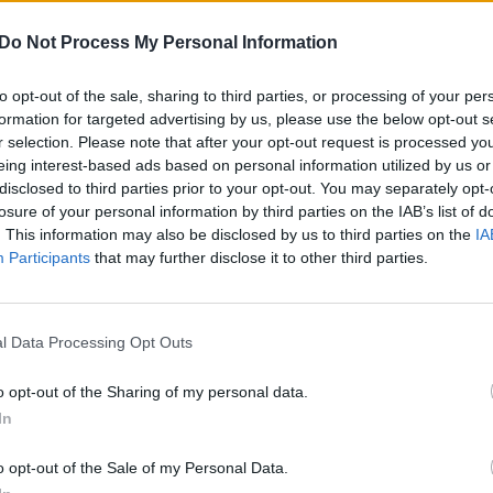
Do Not Process My Personal Information
čiai sukėlė tikrą
Beveik neabejojame: šit
to opt-out of the sale, sharing to third parties, or processing of your per
internete
ruoštų kiaušinių dar
formation for targeted advertising by us, please use the below opt-out s
neragavote
r selection. Please note that after your opt-out request is processed y
eing interest-based ads based on personal information utilized by us or
as
Maistas
2019-03-02
2018-04-29
disclosed to third parties prior to your opt-out. You may separately opt-
losure of your personal information by third parties on the IAB’s list of
1
. This information may also be disclosed by us to third parties on the
IA
Participants
that may further disclose it to other third parties.
l Data Processing Opt Outs
o opt-out of the Sharing of my personal data.
In
o opt-out of the Sale of my Personal Data.