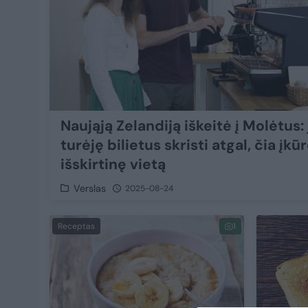
Naująją Zelandiją iškeitė į Molėtus:
turėję bilietus skristi atgal, čia įkū
išskirtinę vietą
Verslas
2025-08-24
Receptas
1