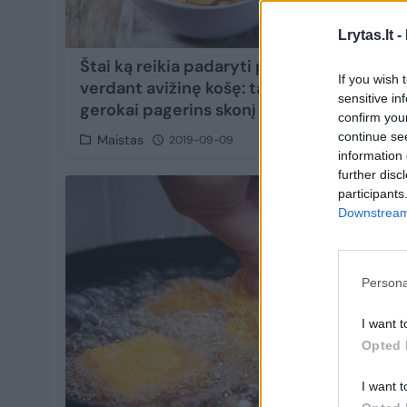
Lrytas.lt -
Štai ką reikia padaryti prieš
Skrebu
If you wish 
verdant avižinę košę: tai
audrą 
sensitive in
gerokai pagerins skonį
confirm you
continue se
Maistas
Maist
2019-09-09
information 
further disc
participants
Downstream 
Persona
I want t
Opted 
I want t