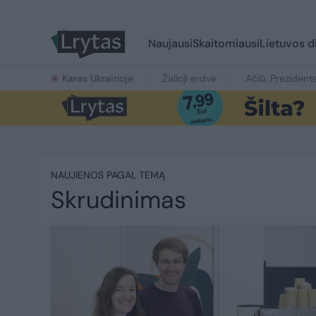
Naujausi
Skaitomiausi
Lietuvos d
Karas Ukrainoje
Žalioji erdvė
Ačiū, Prezident
NAUJIENOS PAGAL TEMĄ
Skrudinimas