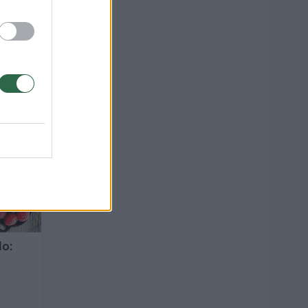
1
lo:
–