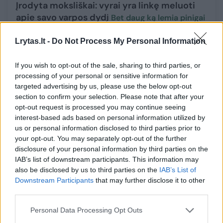
Įrodyta moksliškai: vyrai yra linkę meluoti
apie savo varpos dydį
Bet daug ką lemia pinigai
Mokslas ir IT
2023-04-08
Lrytas.lt -
Do Not Process My Personal Information
1
If you wish to opt-out of the sale, sharing to third parties, or
processing of your personal or sensitive information for
targeted advertising by us, please use the below opt-out
section to confirm your selection. Please note that after your
opt-out request is processed you may continue seeing
interest-based ads based on personal information utilized by
us or personal information disclosed to third parties prior to
your opt-out. You may separately opt-out of the further
disclosure of your personal information by third parties on the
IAB’s list of downstream participants. This information may
also be disclosed by us to third parties on the
IAB’s List of
Downstream Participants
that may further disclose it to other
third parties.
Daugiau nei pusė besikreipiančių emocinės
Personal Data Processing Opt Outs
pagalbos – vyrai: ką daryti, kad