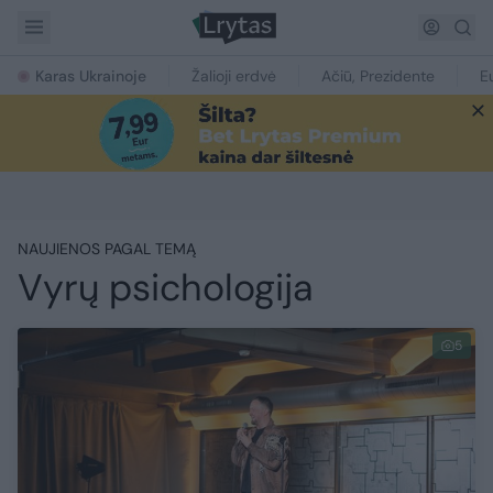
Karas Ukrainoje
Žalioji erdvė
Ačiū, Prezidente
E
NAUJIENOS PAGAL TEMĄ
Vyrų psichologija
5