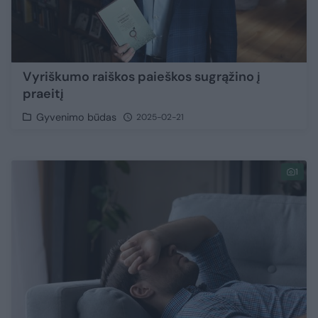
Vyriškumo raiškos paieškos sugrąžino į
praeitį
Gyvenimo būdas
2025-02-21
1