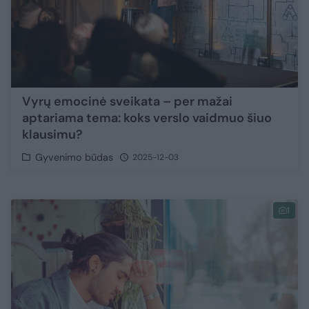
Vyrų emocinė sveikata – per mažai
aptariama tema: koks verslo vaidmuo šiuo
klausimu?
Gyvenimo būdas
2025-12-03
1