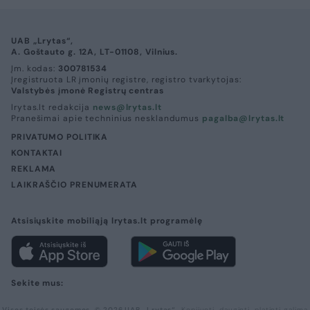
UAB „Lrytas“,
A. Goštauto g. 12A, LT-01108, Vilnius.
Įm. kodas:
300781534
Įregistruota LR įmonių registre, registro tvarkytojas:
Valstybės įmonė Registrų centras
lrytas.lt redakcija
news@lrytas.lt
Pranešimai apie techninius nesklandumus
pagalba@lrytas.lt
PRIVATUMO POLITIKA
KONTAKTAI
REKLAMA
LAIKRAŠČIO PRENUMERATA
Atsisiųskite mobiliąją lrytas.lt programėlę
Sekite mus:
Visos teisės saugomos. © 2026 UAB „Lrytas“.
Kopijuoti, dauginti, platinti galima