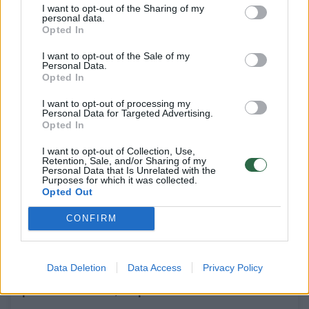
pasijaustume geriau?
I want to opt-out of the Sharing of my
personal data.
Gyvenimo būdas
2022-11-21
Opted In
I want to opt-out of the Sale of my
Personal Data.
Opted In
2
I want to opt-out of processing my
Personal Data for Targeted Advertising.
Opted In
I want to opt-out of Collection, Use,
Retention, Sale, and/or Sharing of my
Personal Data that Is Unrelated with the
Purposes for which it was collected.
Opted Out
CONFIRM
Data Deletion
Data Access
Privacy Policy
Tapimas tėvais klibina poros santykių
pamatus: būdai, kaip išlikti kartu