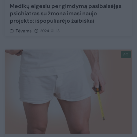
Medikų elgesiu per gimdymą pasibaisėjęs
psichiatras su žmona imasi naujo
projekto: išpopuliarėjo žaibiškai
Tėvams
2024-01-13
1