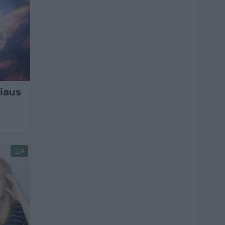
žiaus
4