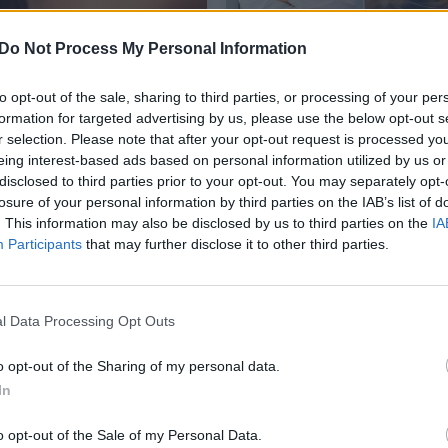
tų dantų atauginimas
Gydytojas: kraujavimai 
Do Not Process My Personal Information
ia pat? Štai ką žada
nosies ir galvos svaigim
as
klastingo vėžio ženklai
to opt-out of the sale, sharing to third parties, or processing of your per
formation for targeted advertising by us, please use the below opt-out s
s ir IT
Sveikata
2025-06-15
2025-04-24
r selection. Please note that after your opt-out request is processed y
eing interest-based ads based on personal information utilized by us or
disclosed to third parties prior to your opt-out. You may separately opt-
1
losure of your personal information by third parties on the IAB’s list of
. This information may also be disclosed by us to third parties on the
IA
Participants
that may further disclose it to other third parties.
l Data Processing Opt Outs
o opt-out of the Sharing of my personal data.
In
o opt-out of the Sale of my Personal Data.