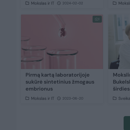
Mokslas ir IT
Moksla
2024-02-02
1
Pirmą kartą laboratorijoje
Moksli
sukūrė sintetinius žmogaus
Bukels
embrionus
širdies
Mokslas ir IT
Sveik
2023-06-20