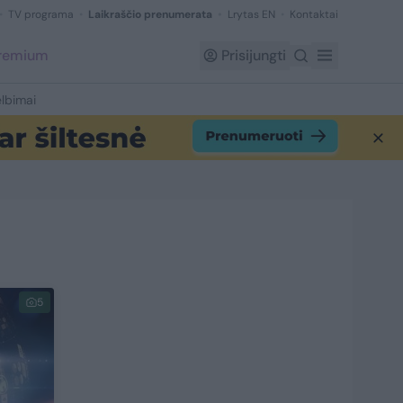
TV programa
Laikraščio prenumerata
Lrytas EN
Kontaktai
Premium
Prisijungti
lbimai
5