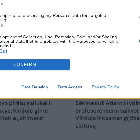
In
ams –
Įspėjo dėl protarpinio badavimo: gali kelt
rimtą pavojų sveikatai
to opt-out of processing my Personal Data for Targeted
ing.
In
Mokslas ir IT
2024-08-28
o opt-out of Collection, Use, Retention, Sale, and/or Sharing
ersonal Data that Is Unrelated with the Purposes for which it
2
lected.
Out
CONFIRM
Data Deletion
Data Access
Privacy Policy
ys pirštų galiukai ir
Sėkmės už Atlanto lydi
akys: Kinijoje gimė
profesorė mena vaikyst
i tokia „chimera“
Vilniuje ir kasmet grįžta 
Lietuvą