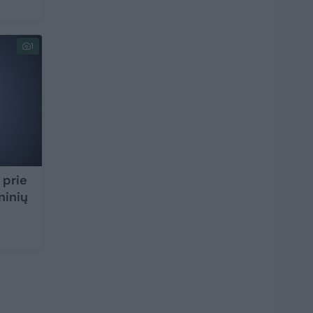
1
 prie
ninių