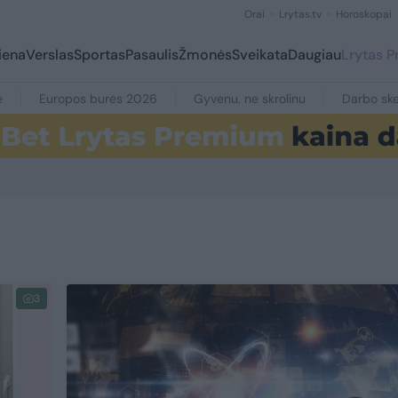
Orai
Lrytas.tv
Horoskopai
iena
Verslas
Sportas
Pasaulis
Žmonės
Sveikata
Daugiau
Lrytas 
e
Europos burės 2026
Gyvenu, ne skrolinu
Darbo ske
3