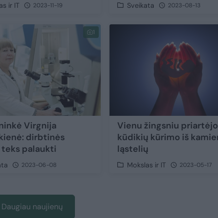
s ir IT
Sveikata
2023-11-19
2023-08-13
1
ninkė Virgnija
Vienu žingsniu priartėjo
kienė: dirbtinės
kūdikių kūrimo iš kamie
 teks palaukti
ląstelių
ata
Mokslas ir IT
2023-06-08
2023-05-17
Daugiau naujienų