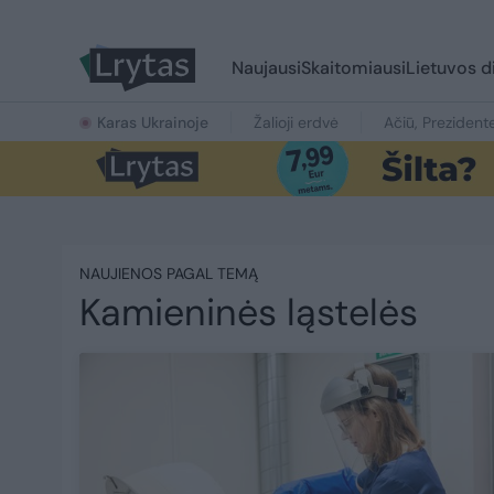
Naujausi
Skaitomiausi
Lietuvos d
Karas Ukrainoje
Žalioji erdvė
Ačiū, Prezident
NAUJIENOS PAGAL TEMĄ
Kamieninės ląstelės