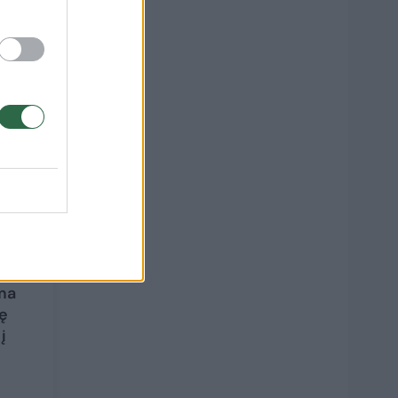
i
14
ma
ę
į