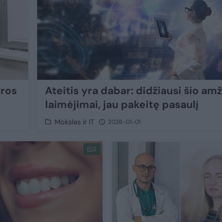
aros
Ateitis yra dabar: didžiausi šio am
laimėjimai, jau pakeitę pasaulį
Mokslas ir IT
2026-01-01
2