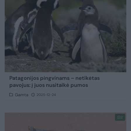
Patagonijos pingvinams – netikėtas
pavojus: į juos nusitaikė pumos
Gamta
2025-12-24
2