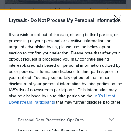
Lietuvos buriuotojai: prie gyvenimo sąlygų
tenka taikytis
Lrytas.lt -
Do Not Process My Personal Information
Žmonės
2015-10-08
If you wish to opt-out of the sale, sharing to third parties, or
processing of your personal or sensitive information for
16
targeted advertising by us, please use the below opt-out
section to confirm your selection. Please note that after your
opt-out request is processed you may continue seeing
interest-based ads based on personal information utilized by
us or personal information disclosed to third parties prior to
your opt-out. You may separately opt-out of the further
disclosure of your personal information by third parties on the
IAB’s list of downstream participants. This information may
also be disclosed by us to third parties on the
IAB’s List of
Downstream Participants
that may further disclose it to other
third parties.
Personal Data Processing Opt Outs
Lietuvos buriuotojai pasiekė tikslą:
I want to opt-out of the Sharing of my