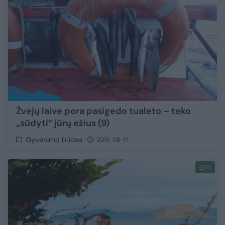
Žvejų laive pora pasigedo tualeto – teko
„sūdyti“ jūrų ežius (9)
Gyvenimo būdas
2015-08-17
14