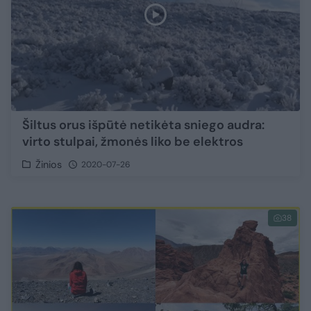
Šiltus orus išpūtė netikėta sniego audra:
virto stulpai, žmonės liko be elektros
Žinios
2020-07-26
38