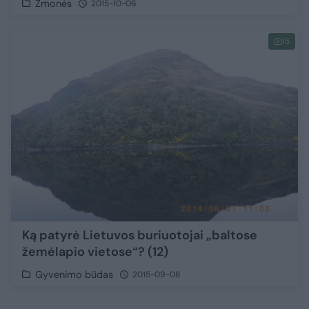
Žmonės
2015-10-06
15
Ką patyrė Lietuvos buriuotojai „baltose
žemėlapio vietose“? (12)
Gyvenimo būdas
2015-09-08