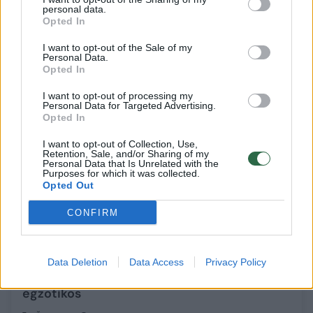
nepriimtina civilizacija
personal data.
Opted In
Žmonės
2015-10-07
I want to opt-out of the Sale of my
Personal Data.
Opted In
18
I want to opt-out of processing my
Personal Data for Targeted Advertising.
Opted In
I want to opt-out of Collection, Use,
Retention, Sale, and/or Sharing of my
Personal Data that Is Unrelated with the
Purposes for which it was collected.
Opted Out
CONFIRM
Data Deletion
Data Access
Privacy Policy
Lietuvos buriuotojai: nemalonumai vardan
egzotikos