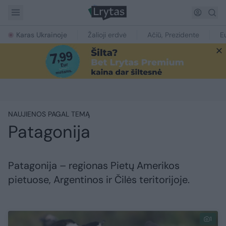
Karas Ukrainoje
Žalioji erdvė
Ačiū, Prezidente
E
NAUJIENOS PAGAL TEMĄ
Patagonija
Patagonija – regionas Pietų Amerikos
pietuose, Argentinos ir Čilės teritorijoje.
1