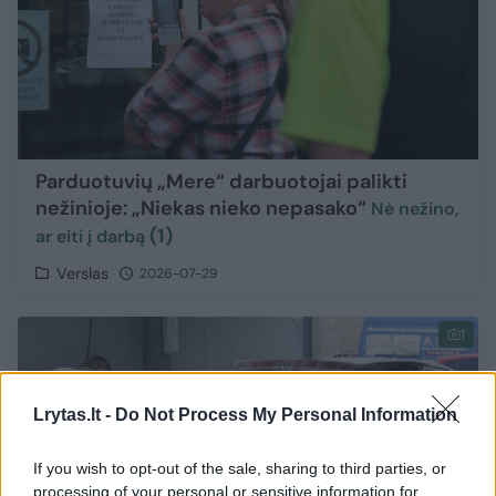
Parduotuvių „Mere“ darbuotojai palikti
nežinioje: „Niekas nieko nepasako“
Nė nežino,
(1)
ar eiti į darbą
Verslas
2026-07-29
1
Lrytas.lt -
Do Not Process My Personal Information
If you wish to opt-out of the sale, sharing to third parties, or
processing of your personal or sensitive information for