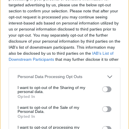
targeted advertising by us, please use the below opt-out
section to confirm your selection. Please note that after your
opt-out request is processed you may continue seeing
interest-based ads based on personal information utilized by
us or personal information disclosed to third parties prior to
your opt-out. You may separately opt-out of the further
Norite sutaupyti ir nusiplauti automobilį
disclosure of your personal information by third parties on the
kieme? Sumokėsite daug brangiau, nei
IAB’s list of downstream participants. This information may
plovykloje
also be disclosed by us to third parties on the
IAB’s List of
Downstream Participants
that may further disclose it to other
Auto
2026-04-06
third parties.
Personal Data Processing Opt Outs
1
I want to opt-out of the Sharing of my
personal data.
Opted In
I want to opt-out of the Sale of my
Personal Data.
Opted In
I want to opt-out of processing my