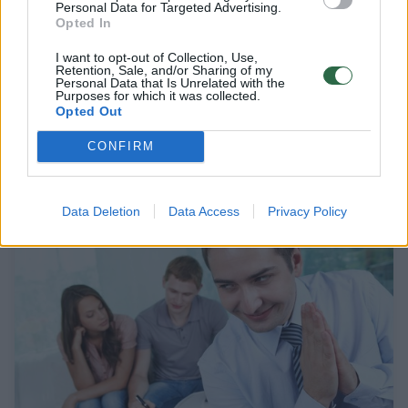
Personal Data for Targeted Advertising.
Opted In
I want to opt-out of Collection, Use,
Retention, Sale, and/or Sharing of my
Personal Data that Is Unrelated with the
Purposes for which it was collected.
Opted Out
NT brokeris apgavo vilnietį: pasimokykite iš
svetimų klaidų
CONFIRM
Būstas
2014-10-08
Data Deletion
Data Access
Privacy Policy
1