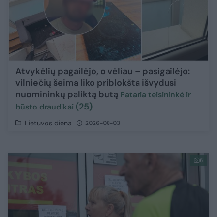
Atvykėlių pagailėjo, o vėliau – pasigailėjo:
vilniečių šeima liko priblokšta išvydusi
nuomininkų paliktą butą
Pataria teisininkė ir
(25)
būsto draudikai
Lietuvos diena
2026-08-03
6