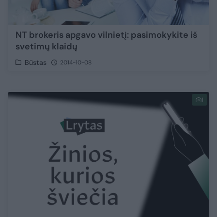
NT brokeris apgavo vilnietį: pasimokykite iš
svetimų klaidų
Būstas
2014-10-08
1