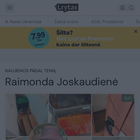
Karas Ukrainoje
Žalioji erdvė
Ačiū, Prezidente
E
NAUJIENOS PAGAL TEMĄ
Raimonda Joskaudienė
51