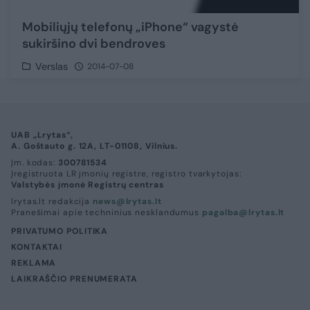
Mobiliųjų telefonų „iPhone“ vagystė
sukiršino dvi bendroves
Verslas
2014-07-08
UAB „Lrytas“,
A. Goštauto g. 12A, LT-01108, Vilnius.
Įm. kodas:
300781534
Įregistruota LR įmonių registre, registro tvarkytojas:
Valstybės įmonė Registrų centras
lrytas.lt redakcija
news@lrytas.lt
Pranešimai apie techninius nesklandumus
pagalba@lrytas.lt
PRIVATUMO POLITIKA
KONTAKTAI
REKLAMA
LAIKRAŠČIO PRENUMERATA